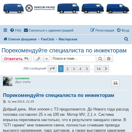
FAQ
Связаться с администрацией
Регистрация
Вход
П
Список форумов
FanClub
Мастерская
о
Порекомендуйте специалиста по инжекторам
и
Поиск
Расширен
Ответить
с
к
Страница
1
из
14
1
2
3
4
5
14
След.
268 сообщений
…
хухнилох
Друг клуба
Порекомендуйте специалиста по инжекторам
С
11 янв 2013, 21:25
о
о
Добрый день. Моя эпопея с Т3 продолжается. До Нового года расход
б
топлива составлял 25 л на 100 км. Мотор MV, 2,1 л. Система
щ
е
впрыска переливала настолько, что в результате закидало свечи. В
н
"GTI гараже" мне поменяли свечи, полностью сгнившие провода
и
е
высокого напряжения, пару датчиков, а также выставили зажигание