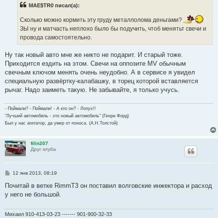
и
MAE$TR0 писал(а):
е
Сколько можно кормить эту груду металлолома деньгами?
ЗЫ ну и матчасть неплохо было бы подучить, чтоб менятьт свечи и
провода самостоятельно.
Ну так новый авто мне же никто не подарит. И старый тоже.
Приходится ездить на этом. Свечи на оппозите MV обычным
свечным ключом менять очень неудобно. А в сервисе я увидел
специальную развёртку-калабашку, в торец которой вставляется
рычаг. Надо заиметь такую. Не забывайте, я только учусь.
- Поймали? - Поймали! - А кто он? - Лопух!!
"Лучший автомобиль - это новый автомобиль" (Генри Форд)
Был у нас агитатор, да умер от поноса. (А.Н.Толстой)
filin207
Друг клуба
С
12 янв 2013, 08:19
о
о
Почитай в ветке RimmT3 он поставил волговские инжектора и расход
б
у него не большой.
щ
е
н
и
Михаил 910-413-03-23 ------- 901-900-32-33