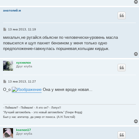
анатолий.м
С
13 янв 2013, 11:19
о
о
михалыч,не ругайся.обьясни по человечески-уровень масла
б
повысился и щуп пахнет бензином.у меня только одно
щ
е
предположение-гавкнулась поршневая,кольцам кирдык.
н
и
е
хухнилох
Друг клуба
С
13 янв 2013, 11:27
о
о
О_о
Она у меня вроде новая...
б
щ
е
н
и
- Поймали? - Поймали! - А кто он? - Лопух!!
е
"Лучший автомобиль - это новый автомобиль" (Генри Форд)
Был у нас агитатор, да умер от поноса. (А.Н.Толстой)
ksenon17
Друг клуба