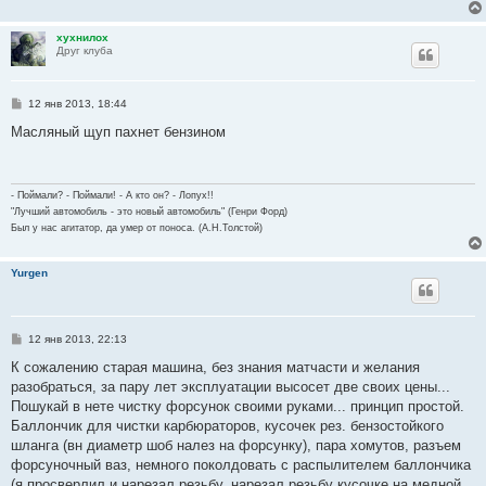
е
хухнилох
Друг клуба
С
12 янв 2013, 18:44
о
о
Масляный щуп пахнет бензином
б
щ
е
н
и
- Поймали? - Поймали! - А кто он? - Лопух!!
е
"Лучший автомобиль - это новый автомобиль" (Генри Форд)
Был у нас агитатор, да умер от поноса. (А.Н.Толстой)
Yurgen
С
12 янв 2013, 22:13
о
о
К сожалению старая машина, без знания матчасти и желания
б
разобраться, за пару лет эксплуатации высосет две своих цены...
щ
е
Пошукай в нете чистку форсунок своими руками... принцип простой.
н
Баллончик для чистки карбюраторов, кусочек рез. бензостойкого
и
е
шланга (вн диаметр шоб налез на форсунку), пара хомутов, разъем
форсуночный ваз, немного поколдовать с распылителем баллончика
(я просверлил и нарезал резьбу, нарезал резьбу кусочке на медной