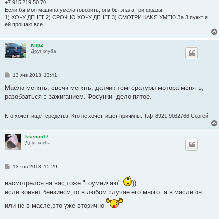
+7 915 219 50 70
Если бы моя машина умела говорить, она бы знала три фразы:
1) ХОЧУ ДЕНЕГ 2) СРОЧНО ХОЧУ ДЕНЕГ 3) СМОТРИ КАК Я УМЕЮ За 3 пункт я
ей прощаю все
Klip2
Друг клуба
С
13 янв 2013, 13:41
о
о
Масло менять, свечи менять, датчик температуры мотора менять,
б
разобраться с зажиганием. Фосунки- дело пятое.
щ
е
н
и
Кто хочет, ищет средства. Кто не хочет, ищет причины. Т.ф. 8921 9032766 Сергей.
е
ksenon17
Друг клуба
С
13 янв 2013, 15:29
о
о
насмотрелся на вас,тоже "поумничаю"
))
б
щ
если воняет бензином,то в любом случае его много. а в масле он
е
н
или не в масле,это уже вторично
и
е