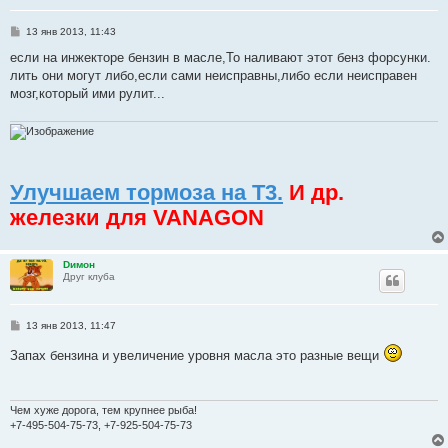
С
13 янв 2013, 11:43
о
о
если на инжекторе бензин в масле,То наливают этот бенз форсунки.
б
лить они могут либо,если сами неисправны,либо если неисправен
щ
е
мозг,который ими рулит...
н
и
е
Улучшаем тормоза на Т3.
И др.
железки для VANAGON
Dимон
Друг клуба
С
13 янв 2013, 11:47
о
о
Запах бензина и увеличение уровня масла это разные вещи
б
щ
е
н
и
Чем хуже дорога, тем крупнее рыба!
е
+7-495-504-75-73, +7-925-504-75-73