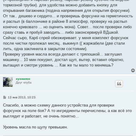
тормозной трубки). для удобства можно добавить кнопку для
открывания багажника (подача напряжения для открытия форсунки).
От так.. дешево и сердито... и проверишь форсунки на герметичность
и распыл (в баллончике в районе 8 атмосфер, проверку на распыл
конечно кривовато ... но оценить мона). Совет... после проверки либо
сразу ставь и пробуй заводить... либо законсервируй ВДшкой.
Сейчас сыро, Карб спрей обезжиривает. у меня комплект форсунок
после чистки пролежал месяц.. выкинул (( жаржабели (две стали
лить, одна заклинила в закрытом состоянии).
Проверку уровня масла всегда делают с тряпошкой... заглушил
машинку... 10 мин покурил, достал щуп, вытер, вставил обратно,
вытащил и смотри уровень ... Как же ты мало то меняешь?
хухнилох
Друг клуба
С
13 янв 2013, 10:23
о
о
Спасибо, а можно схемку данного устройства для проверки
б
форсунок на поле боя? А то ингредиенты перечислены, а как всё это
щ
е
выглядит и работает, не очень понятно...
н
и
е
Уровень масла по щупу превышен.