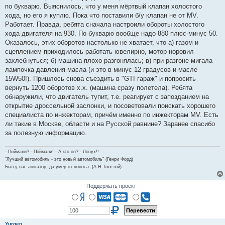
по букварю. Выяснилось, что у меня мёртвый клапан холостого
хода, но его я куплю. Пока что поставили б/у клапан не от MV.
Работает. Правда, ребята сначала настроили обороты холостого
хода двигателя на 930. По букварю вообще надо 880 плюс-минус 50.
Оказалось, этих оборотов настолько не хватает, что а) газом и
сцеплением приходилось работать ювелирно, мотор норовил
захлебнуться; б) машина плохо разгонялась; в) при разгоне мигала
лампочка давления масла (и это в минус 12 градусов и масле
15W50!). Пришлось снова съездить в "GTI гараж" и попросить
вернуть 1200 оборотов х.х. (машина сразу полетела). Ребята
обнаружили, что двигатель тупит, т.е. реагирует с запозданием на
открытие дроссельной заслонки, и посоветовали поискать хорошего
специалиста по инжекторам, причём именно по инжекторам MV. Есть
ли такие в Москве, области и на Русской равнине? Заранее спасибо
за полезную информацию.
- Поймали? - Поймали! - А кто он? - Лопух!!
"Лучший автомобиль - это новый автомобиль" (Генри Форд)
Был у нас агитатор, да умер от поноса. (А.Н.Толстой)
Поддержать проект
Yurgen