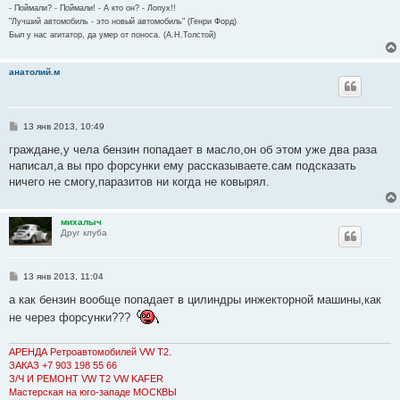
- Поймали? - Поймали! - А кто он? - Лопух!!
"Лучший автомобиль - это новый автомобиль" (Генри Форд)
Был у нас агитатор, да умер от поноса. (А.Н.Толстой)
анатолий.м
С
13 янв 2013, 10:49
о
о
граждане,у чела бензин попадает в масло,он об этом уже два раза
б
написал,а вы про форсунки ему рассказываете.сам подсказать
щ
е
ничего не смогу,паразитов ни когда не ковырял.
н
и
е
михалыч
Друг клуба
С
13 янв 2013, 11:04
о
о
а как бензин вообще попадает в цилиндры инжекторной машины,как
б
не через форсунки???
щ
е
н
и
АРЕНДА Ретроавтомобилей VW Т2.
е
ЗАКАЗ +7 903 198 55 66
З/Ч И РЕМОНТ VW T2 VW KAFER
Мастерская на юго-западе МОСКВЫ