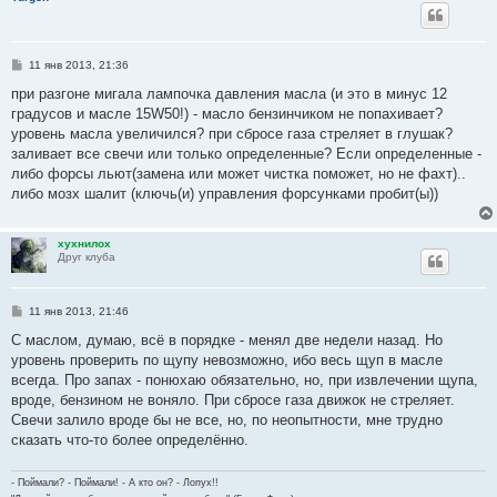
С
11 янв 2013, 21:36
о
о
при разгоне мигала лампочка давления масла (и это в минус 12
б
градусов и масле 15W50!) - масло бензинчиком не попахивает?
щ
е
уровень масла увеличился? при сбросе газа стреляет в глушак?
н
заливает все свечи или только определенные? Если определенные -
и
е
либо форсы льют(замена или может чистка поможет, но не фахт)..
либо мозх шалит (ключь(и) управления форсунками пробит(ы))
хухнилох
Друг клуба
С
11 янв 2013, 21:46
о
о
С маслом, думаю, всё в порядке - менял две недели назад. Но
б
уровень проверить по щупу невозможно, ибо весь щуп в масле
щ
е
всегда. Про запах - понюхаю обязательно, но, при извлечении щупа,
н
вроде, бензином не воняло. При сбросе газа движок не стреляет.
и
е
Свечи залило вроде бы не все, но, по неопытности, мне трудно
сказать что-то более определённо.
- Поймали? - Поймали! - А кто он? - Лопух!!