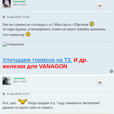
ksenon17
Друг клуба
С
11 янв 2013, 21:54
о
о
Как ни странно,но соглашусь и с Маэстро,и с Юргеном
б
но када будешь утилизировать,скажи на какую помойку выкинешь
щ
е
этот инжектор
н
и
е
Улучшаем тормоза на Т3.
И др.
железки для VANAGON
хухнилох
Друг клуба
С
11 янв 2013, 22:07
о
о
Ага, щас.
Когда продам эту "чуду немецкого автопрома",
б
щ
движок оставлю себе на память.
е
н