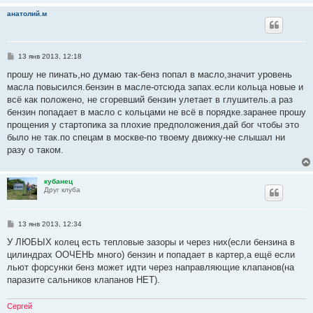
анатолий.м
С
13 янв 2013, 12:18
о
о
прошу не пинать,но думаю так-бенз попал в масло,значит уровень
б
масла повысился.бензин в масле-отсюда запах.если кольца новые и
щ
е
всё как положено, не сгоревший бензин улетает в глушитель.а раз
н
бензин попадает в масло с кольцами не всё в порядке.заранее прошу
и
е
прощения у стартопика за плохие предположения,дай бог чтобы это
было не так.по спецам в москве-по твоему движку-не слышал ни
разу о таком.
кубанец
Друг клуба
С
13 янв 2013, 12:34
о
о
У ЛЮБЫХ колец есть тепловые зазоры и через них(если бензина в
б
цилиндрах ООЧЕНЬ много) бензин и попадает в картер,а ещё если
щ
е
льют форсунки бенз может идти через направляющие клапанов(на
н
паразите сальников клапанов НЕТ).
и
е
Сергей