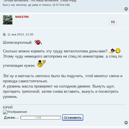
"Лучший автомобиль - это новый автомобиль" (Генри Форд)
Был у нас агитатор, да умер от поноса. (А.Н.Толстой)
MAE$TR0
С
11 янв 2013, 21:50
о
о
Шопесецполный.
б
щ
Сколько можно кормить эту груду металлолома деньгами?
е
н
Этому чуду немецкого автопрома не спец по инжекторам, а спец по
и
е
утилизации нужен.
ЗЫ ну и матчасть неплохо было бы подучить, чтоб менятьт свечи и
провода самостоятельно.
А уровень масла проверяют на холодном движке. Вынуть щуп,
протереть тряпочкой, затем снова вставить, вынуть и посмотреть
уровень.
ЮРИЙ