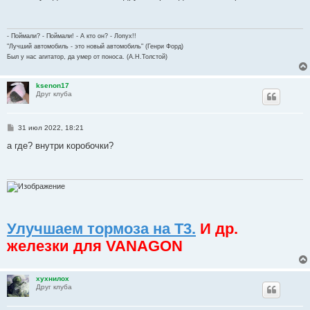
б
щ
е
н
и
- Поймали? - Поймали! - А кто он? - Лопух!!
е
"Лучший автомобиль - это новый автомобиль" (Генри Форд)
Был у нас агитатор, да умер от поноса. (А.Н.Толстой)
ksenon17
Друг клуба
С
31 июл 2022, 18:21
о
о
а где? внутри коробочки?
б
щ
е
н
и
е
Улучшаем тормоза на Т3.
И др.
железки для VANAGON
хухнилох
Друг клуба