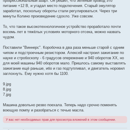
профессиональный азарт. Он решил, что зелёный провод это
питание +12 В, и угадал место подключения. Старый эмулятор
заработал, поскольку обороты стали регулироваться. Через три
минуты Колино произведение сдохло. Уже совсем.
То, что такое высокотехнологичное устройство проработало почти
восемь лет в тяжёлых условиях моторного отсека, можно назвать
чудом.
Поставили "Виннерс". Коробочка в два раза меньше старой с одним
чипом и подстроечным резистором. Алексей настроил зажигание по
науке и стробоскопу - 6 градусов опережение и 940 оборотов ХХ, но
для моей машины 940 оборотов мало. Пришлось самому выставлять
зажигание ещё раньше, ибо и газ подтупливал, и двигатель норовил
заглохнуть. Ему нужно хотя бы 1100.
9.jpg
8.jpg
7.jpg
Машина довольно резво поехала. Теперь надо срочно поменять
воющую помпу и разобраться с течью масла.
У вас нет необходимых прав для просмотра вложений в этом сообщении.