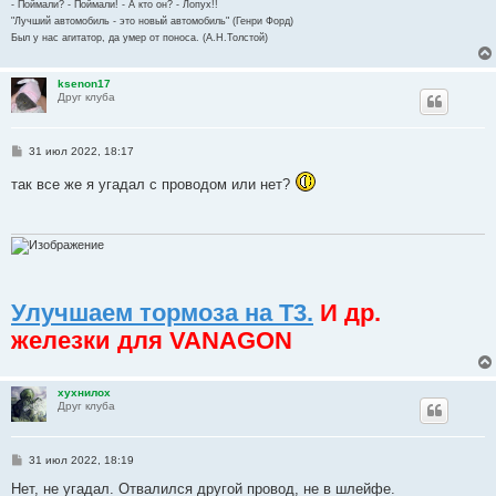
- Поймали? - Поймали! - А кто он? - Лопух!!
"Лучший автомобиль - это новый автомобиль" (Генри Форд)
Был у нас агитатор, да умер от поноса. (А.Н.Толстой)
ksenon17
Друг клуба
С
31 июл 2022, 18:17
о
о
так все же я угадал с проводом или нет?
б
щ
е
н
и
е
Улучшаем тормоза на Т3.
И др.
железки для VANAGON
хухнилох
Друг клуба
С
31 июл 2022, 18:19
о
о
Нет, не угадал. Отвалился другой провод, не в шлейфе.