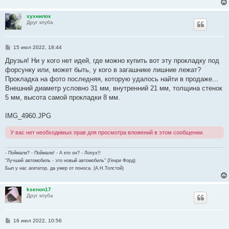
хухнилох
Друг клуба
С
15 июл 2022, 18:44
о
о
Друзья! Ни у кого нет идей, где можно купить вот эту прокладку под
б
форсунку или, может быть, у кого в загашнике лишние лежат?
щ
е
Прокладка на фото последняя, которую удалось найти в продаже...
н
Внешний диаметр условно 31 мм, внутренний 21 мм, толщина стенок
и
е
5 мм, высота самой прокладки 8 мм.
IMG_4960.JPG
У вас нет необходимых прав для просмотра вложений в этом сообщении.
- Поймали? - Поймали! - А кто он? - Лопух!!
"Лучший автомобиль - это новый автомобиль" (Генри Форд)
Был у нас агитатор, да умер от поноса. (А.Н.Толстой)
ksenon17
Друг клуба
С
16 июл 2022, 10:56
о