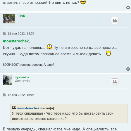
ответил, я все отправил!Что опять не так?
Tatik
С
12 сен 2022, 13:59
о
о
monsterochek
,
б
Вот чудак ты человек...
Ну не интересно когда всё просто...
щ
е
скучно... куда потом свободное время и мысли девать...
н
и
е
890541097 восемь восемь Андрей
хухнилох
Друг клуба
С
12 сен 2022, 15:05
о
о
б
monsterochek
писал(а):
↑
щ
е
Я тебя спрашивал - "что тебе надо, что бы востановить свой
н
инжектор в стоковое состояние?
и
е
В первую очередь, специалистов мне надо. А специалисты все