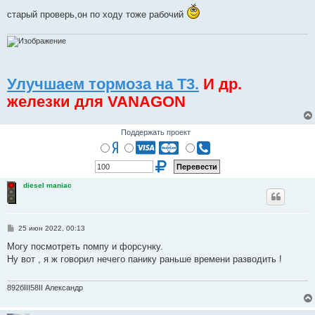
старый проверь,он по ходу тоже рабочий
Улучшаем тормоза на Т3.
И др.
железки для VANAGON
Поддержать проект
diesel maniac
С
25 июн 2022, 00:13
о
о
Могу посмотреть помпу и форсунку.
б
Ну вот , я ж говорил нечего панику раньше времени разводить !
щ
е
н
и
892бIII58II Александр
е