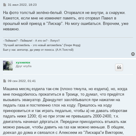
С
31 июл 2022, 18:23
о
о
На фото толстый зелёно-белый. Оторвался не внутри, а снаружи.
б
Кажется, если мне не изменяет память, его оторвал Павел в
щ
е
прошлый мой приезд в "Лискар". Но могу ошибаться. Впрочем, уже
н
неважно.
и
е
- Поймали? - Поймали! - А кто он? - Лопух!!
"Лучший автомобиль - это новый автомобиль" (Генри Форд)
Был у нас агитатор, да умер от поноса. (А.Н.Толстой)
хухнилох
Друг клуба
С
09 сен 2022, 01:41
о
о
Машина месяц ездила так-сяк (плохо тянула, но ездила), но, когда
б
мне понадобилось прокатиться в Троицк, то думал, что придётся
щ
е
вызывать эвакуатор. Драндулет захлёбывался при нажатии на
н
педаль газа и постепенно глох на ходу. Пришлось на ходу
и
е
приноровиться и так играть педалью, чтобы а) не давать оборотам
падать ниже 1200; б) но при этом не превышать 2000-2400, т.к.
двигатель начинал дёргаться. Передачи приходилось втыкать как
можно раньше, чтобы давить на газ как можно меньше. В общем,
доехал до дома и связался с Алексеем из "Лискара"и Виктором,