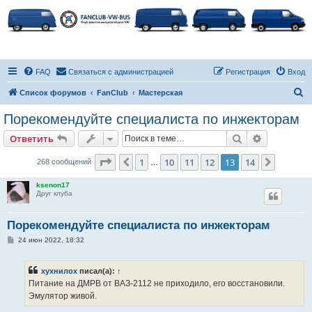
FAQ
Связаться с администрацией
Регистрация
Вход
П
Список форумов
FanClub
Мастерская
о
Порекомендуйте специалиста по инжекторам
и
Поиск
Расширен
Ответить
с
к
Страница
13
из
14
1
10
11
12
13
14
Пред.
След.
268 сообщений
…
ksenon17
Друг клуба
Порекомендуйте специалиста по инжекторам
С
24 июн 2022, 18:32
о
о
б
хухнилох
писал(а):
↑
щ
е
Питание на ДМРВ от ВАЗ-2112 не приходило, его восстановили.
н
Эмулятор живой.
и
е