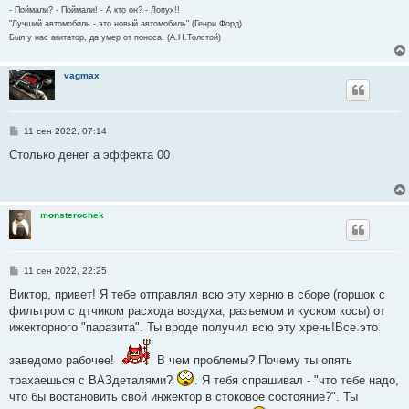
- Поймали? - Поймали! - А кто он? - Лопух!!
"Лучший автомобиль - это новый автомобиль" (Генри Форд)
Был у нас агитатор, да умер от поноса. (А.Н.Толстой)
vagmax
С
11 сен 2022, 07:14
о
о
Столько денег а эффекта 00
б
щ
е
н
и
monsterochek
е
С
11 сен 2022, 22:25
о
о
Виктор, привет! Я тебе отправлял всю эту херню в сборе (горшок с
б
фильтром с дтчиком расхода воздуха, разъемом и куском косы) от
щ
е
ижекторного "паразита". Ты вроде получил всю эту хрень!Все это
н
и
е
заведомо рабочее!
В чем проблемы? Почему ты опять
трахаешься с ВАЗдеталями?
. Я тебя спрашивал - "что тебе надо,
что бы востановить свой инжектор в стоковое состояние?". Ты