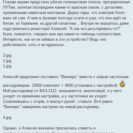
Глазам нашим предстала убогая гетинаксовая платка, протравленная
ЛУТом, залитая посередине каким-то красным лаком, с деталями,
припаянными навесным монтажом. Держу пари, что электрик Коля
ваял её сам. А мне в бункере полгода ссали в уши, что она идёт из
Китая, из Германии, из другой галактики... Внутри не оказалось даже
подстроечного резистора! Алексей: "А как его регулировать-то?"
Коля, помнится, говорил мне про какие-то таблицы соответствия.
Интересно, как он их вбивал в это устройство? Ведь оно
действовало, хоть и не идеально...
3.jpg
2.jpg
1.jpg
Алексей предложил поставить "Виннерс" вместе с новым частотным
расходомером. 15800 комплект + 4000 установка с настройкой.
Мой расходомер от ВАЗ-2112, оказывается, аналоговый, и у него
уходят со временем настройки, а у частотника не уходят.
Созвонившись с отцом, я махнул рукой - ставьте. Всё равно
"Виннерс" наверняка настроен на новый расходомер...
4.jpg
Однако, у Алексея внезапно проснулись совесть и