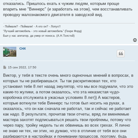
отказались. Пришлось ехать к чужим людям, которым проще
впарить мне "Виннерс" (и заработать на этом), чем восстанавливать
проводку малознакомого двигателя в заводской вид.
- Поймали? - Поймали! - А кто он? - Лопух!!
"Лучший автомобиль - это новый автомобиль" (Генри Форд)
Был у нас агитатор, да умер от поноса. (А.Н.Толстой)
CHX
С
15 сен 2022, 17:50
о
о
Виктор, у тебя в тексте очень много оценочных мнений в вопросах, в
б
которых ты не разбираешься. Ты так раскритиковал тех, кто
щ
е
установил тебе 8 лет назад эмулятор, что мы все подумали, что это
н
какие-то жулики, а потом оказалось, что эта неказистая чудо-
и
е
коробочка отслужила в ужасных условиях 8 лет)) А мастеров,
которые воткнули тебе Виннерс ты готов был носить на руках, а
оказалось, что он как сначала не работал, так и сейчас не работает
как надо. В результате, прочитав твои отчеты, вряд ли вменяемые
мастера захотят подписываться решать твои проблемы, потому что
через пару, тройку недель ты их обвинишь во всех грехах. Я лично
не знаю ни тех, ни этих, но думаю, что в отличие от тебя все они
разбираются в настройках и понимании процессов, поэтому, будь