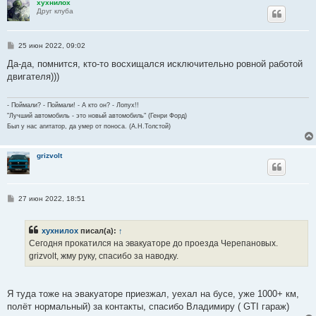
хухнилох
Друг клуба
С
25 июн 2022, 09:02
о
о
Да-да, помнится, кто-то восхищался исключительно ровной работой
б
двигателя)))
щ
е
н
и
- Поймали? - Поймали! - А кто он? - Лопух!!
е
"Лучший автомобиль - это новый автомобиль" (Генри Форд)
Был у нас агитатор, да умер от поноса. (А.Н.Толстой)
grizvolt
С
27 июн 2022, 18:51
о
о
б
хухнилох
писал(а):
↑
щ
е
Сегодня прокатился на эвакуаторе до проезда Черепановых.
н
grizvolt, жму руку, спасибо за наводку.
и
е
Я туда тоже на эвакуаторе приезжал, уехал на бусе, уже 1000+ км,
полёт нормальный) за контакты, спасибо Владимиру ( GTI гараж)