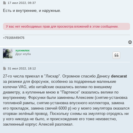
С
17 июл 2022, 06:37
о
о
Есть и внутренние, и наружные.
б
щ
е
н
У вас нет необходимых прав для просмотра вложений в этом сообщении.
и
е
+79166449476
хухнилох
Друг клуба
С
31 июл 2022, 18:12
о
о
27-го числа приехал в "Лискар". Огромное спасибо Денису
dencarat
б
за резинки для форсунок, особенно за подаренные маленькие
щ
е
колечки VAG, ибо китайские оказались велики по внешнему
н
диаметру, а купленные мною в "Партексе" оказались велики по
и
е
внутреннему. Форсунки были заменены Алексеем (снятие-установка
топливной рампы, снятие-установка впускного коллектора, замена
его прокладок, замена свечей 6000 р) но у моего эмулятора оказался
оторван зелёный провод. Поскольку схемы на эмулятор отродясь ни
у кого никогда не было, и происхождение его тоже неизвестно,
заклеенный корпус Алексей разломал.