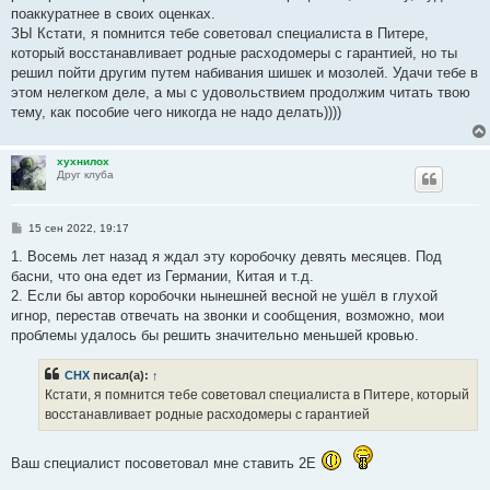
поаккуратнее в своих оценках.
ЗЫ Кстати, я помнится тебе советовал специалиста в Питере,
который восстанавливает родные расходомеры с гарантией, но ты
решил пойти другим путем набивания шишек и мозолей. Удачи тебе в
этом нелегком деле, а мы с удовольствием продолжим читать твою
тему, как пособие чего никогда не надо делать))))
хухнилох
Друг клуба
С
15 сен 2022, 19:17
о
о
1. Восемь лет назад я ждал эту коробочку девять месяцев. Под
б
басни, что она едет из Германии, Китая и т.д.
щ
е
2. Если бы автор коробочки нынешней весной не ушёл в глухой
н
игнор, перестав отвечать на звонки и сообщения, возможно, мои
и
е
проблемы удалось бы решить значительно меньшей кровью.
CHX
писал(а):
↑
Кстати, я помнится тебе советовал специалиста в Питере, который
восстанавливает родные расходомеры с гарантией
Ваш специалист посоветовал мне ставить 2E