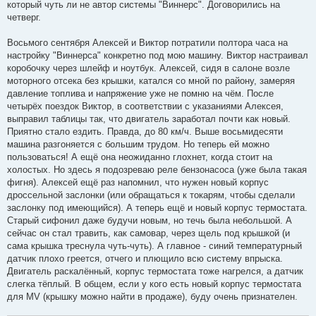
который чуть ли не автор системы "Виннерс". Договорились на
четверг.
Восьмого сентября Алексей и Виктор потратили полтора часа на
настройку "Виннерса" конкретно под мою машину. Виктор настраивал
коробочку через шлейф и ноутбук. Алексей, сидя в салоне возле
моторного отсека без крышки, катался со мной по району, замеряя
давление топлива и напряжение уже не помню на чём. После
четырёх поездок Виктор, в соответствии с указаниями Алексея,
выправил таблицы так, что двигатель заработал почти как новый.
Приятно стало ездить. Правда, до 80 км/ч. Выше восьмидесяти
машина разгоняется с большим трудом. Но теперь ей можно
пользоваться! А ещё она неожиданно глохнет, когда стоит на
холостых. Но здесь я подозреваю реле бензонасоса (уже была такая
фигня). Алексей ещё раз напомнил, что нужен новый корпус
дроссельной заслонки (или обращаться к токарям, чтобы сделали
заслонку под имеющийся). А теперь ещё и новый корпус термостата.
Старый сифонил даже будучи новым, но течь была небольшой. А
сейчас он стал травить, как самовар, через щель под крышкой (и
сама крышка треснула чуть-чуть). А главное - синий температурный
датчик плохо греется, отчего и плющило всю систему впрыска.
Двигатель раскалённый, корпус термостата тоже нагрелся, а датчик
слегка тёплый. В общем, если у кого есть новый корпус термостата
для MV (крышку можно найти в продаже), буду очень признателен.