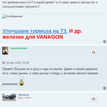
о
это резинка или что? и какой ценик? а то мож прям в запчастях к
б
сельхозтхнике торгують?
щ
е
н
и
е
Улучшаем тормоза на Т3.
И др.
железки для VANAGON
monsterochek
С
16 июл 2022, 21:56
о
о
Привет! Возьми ее в руку и иди на рынок. Даже в нашей деревне
б
есть такие рынки, а тама целые стенды с всякими бензостоикими
щ
е
н
и
резинками.
е
dencarat
Друг клуба