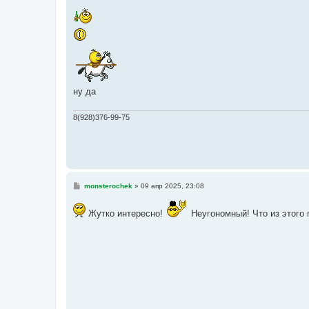
о
о
б
щ
е
н
и
е
ну да
8(928)376-99-75
С
monsterochek
»
09 апр 2025, 23:08
о
о
б
Жутко интересно!
Неугономный! Что из этого
щ
е
н
и
е