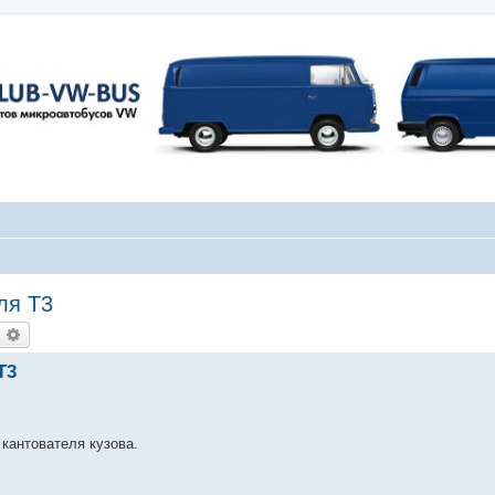
ля Т3
оиск
Расширенный поиск
Т3
кантователя кузова.