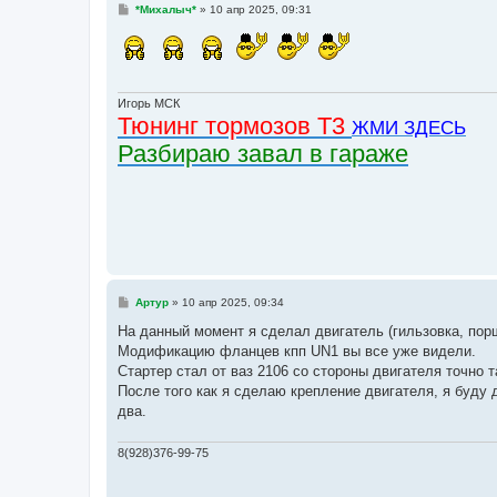
С
*Михалыч*
»
10 апр 2025, 09:31
о
о
б
щ
е
н
и
Игорь МСК
е
Тюнинг тормозов Т3
ЖМИ ЗДЕСЬ
Разбираю завал в гараже
С
Артур
»
10 апр 2025, 09:34
о
о
На данный момент я сделал двигатель (гильзовка, пор
б
Модификацию фланцев кпп UN1 вы все уже видели.
щ
е
Стартер стал от ваз 2106 со стороны двигателя точно та
н
После того как я сделаю крепление двигателя, я буду
и
е
два.
8(928)376-99-75