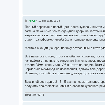
С
Артур
»
10 апр 2025, 09:26
о
о
Полный перекрас в новый цвет, всего кузова и внутри 
б
замена механизма замка сдвидной двери на кастомный,
щ
е
закрывалось как положено иномарке, тихо и легко. тр
н
салон трансформер, чтобы были полноценные спальные
и
е
Мечтаю о кондиционере, но хочу встроенный в штатную
Всё началось с того, что я как обычно психанул, после
как работают, ручник не отпускает (как оказалось тро
ставил 28мм, явно мало. Vr6 в штате на подаче 40мм И
нормально межгород не покатаешся, движок всю дорогу 
И решил, что либо я его наконец доведу до уровня так 
Взрывной рост цен в 2 - 3 - 5 раз на новые транспортё
получить практические навыки в области кузовного рем
8(928)376-99-75