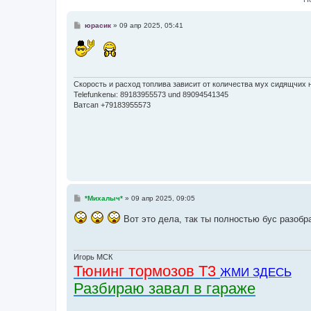
С
юрасик
»
09 апр 2025, 05:41
о
о
б
щ
е
н
и
Скорость и расход топлива зависит от количества мух сидящчих н
е
Telefunkenы: 89183955573 und 89094541345
Ватсап +79183955573
С
*Михалыч*
»
09 апр 2025, 09:05
о
о
Вот это дела, так ты полностью бус разобр
б
щ
е
н
и
Игорь МСК
е
Тюнинг тормозов Т3
ЖМИ ЗДЕСЬ
Разбираю завал в гараже