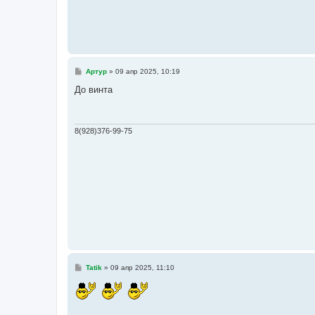
С
Артур
»
09 апр 2025, 10:19
о
о
До винта
б
щ
е
н
и
8(928)376-99-75
е
С
Tatik
»
09 апр 2025, 11:10
о
о
б
щ
е