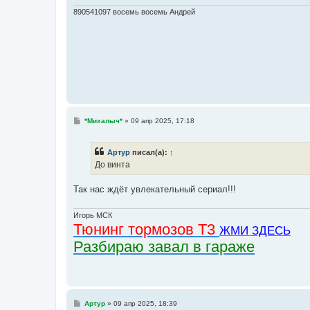
н
и
890541097 восемь восемь Андрей
е
С
*Михалыч*
»
09 апр 2025, 17:18
о
о
б
Артур
писал(а):
↑
щ
е
До винта
н
и
е
Так нас ждёт увлекательный сериал!!!
Игорь МСК
Тюнинг тормозов Т3
ЖМИ ЗДЕСЬ
Разбираю завал в гараже
С
Артур
»
09 апр 2025, 18:39