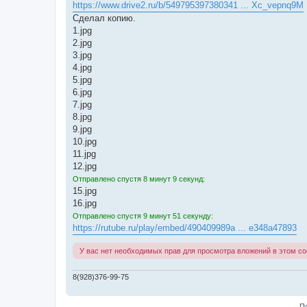
е
https://www.drive2.ru/b/549795397380341 ... Xc_vepnq9M
Сделал копию.
1.jpg
2.jpg
3.jpg
4.jpg
5.jpg
6.jpg
7.jpg
8.jpg
9.jpg
10.jpg
11.jpg
12.jpg
Отправлено спустя 8 минут 9 секунд:
15.jpg
16.jpg
Отправлено спустя 9 минут 51 секунду:
https://rutube.ru/play/embed/490409989a ... e348a47893
У вас нет необходимых прав для просмотра вложений в этом с
8(928)376-99-75
П