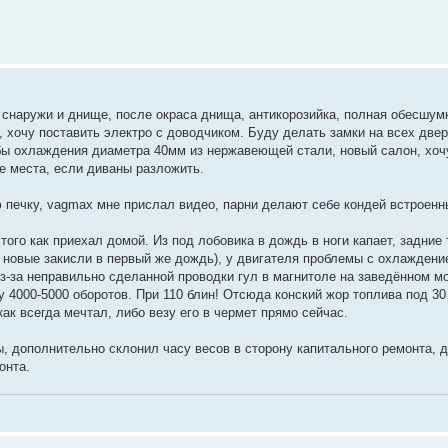
и снаружи и днище, после окраса днища, антикорозийка, полная обесшумк
 хочу поставить электро с доводчиком. Буду делать замки на всех двер
убы охлаждения диаметра 40мм из нержавеющей стали, новый салон, хочу
 места, если диваны разложить.
 печку, vagmax мне прислал видео, парни делают себе кондей встроенны
 того как приехал домой. Из под лобовика в дождь в ноги капает, задние
са новые закисли в первый же дождь), у двигателя проблемы с охлажден
з-за неправильно сделанной проводки гул в магнитоле на заведённом мот
4000-5000 оборотов. При 110 блин! Отсюда конский жор топлива под 30 
как всегда мечтал, либо везу его в чермет прямо сейчас.
ры, дополнительно склонил часу весов в сторону капитального ремонта, 
онта.