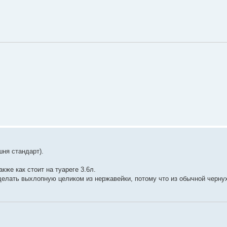
шня стандарт).
кже как стоит на туареге 3.6л.
 делать выхлопную целиком из нержавейки, потому что из обычной чернух