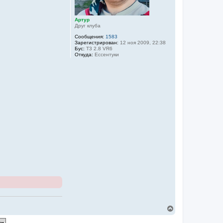
Артур
Друг клуба
Сообщения:
1583
Зарегистрирован:
12 ноя 2009, 22:38
Бус:
T3 2.8 VR6
Откуда:
Ессентуки
В
е
р