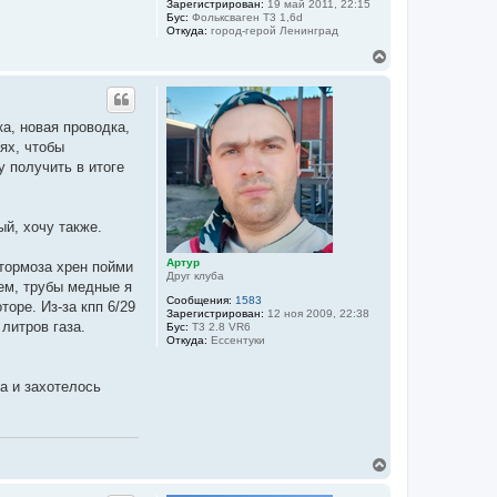
Зарегистрирован:
19 май 2011, 22:15
Бус:
Фольксваген Т3 1,6d
Откуда:
город-герой Ленинград
В
е
р
н
у
а, новая проводка,
т
ях, чтобы
ь
с
 получить в итоге
я
к
н
й, хочу также.
а
ч
а
Артур
 тормоза хрен пойми
л
Друг клуба
ием, трубы медные я
у
Сообщения:
1583
оре. Из-за кпп 6/29
Зарегистрирован:
12 ноя 2009, 22:38
литров газа.
Бус:
T3 2.8 VR6
Откуда:
Ессентуки
да и захотелось
В
е
р