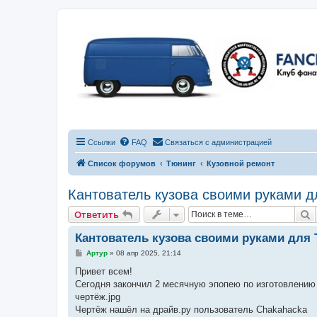
Ссылки
FAQ
Связаться с администрацией
Список форумов
Тюнинг
Кузовной ремонт
Кантователь кузова своими руками д
П
Ответить
Кантователь кузова своими руками для 
С
Артур
»
08 апр 2025, 21:14
о
о
Привет всем!
б
Сегодня закончил 2 месячную эпопею по изготовлению 
щ
е
чертёж.jpg
н
Чертёж нашёл на драйв.ру пользователь Chakahacka
и