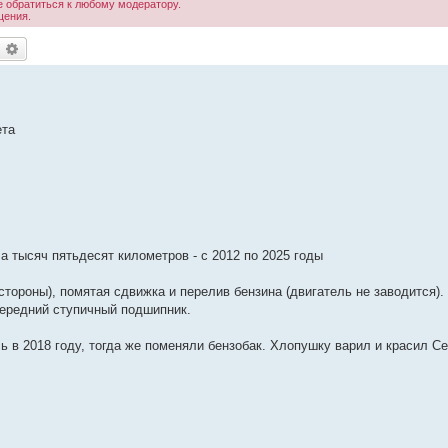
 обратиться к любому модератору.
щения.
оиск
Расширенный поиск
ета
а тысяч пятьдесят километров - с 2012 по 2025 годы
стороны), помятая сдвижка и перелив бензина (двигатель не заводится).
передний ступичный подшипник.
в 2018 году, тогда же поменяли бензобак. Хлопушку варил и красил Се