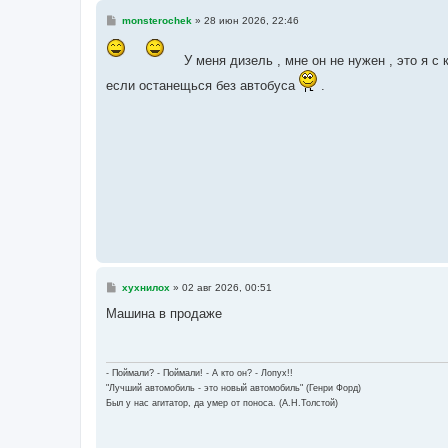
С
monsterochek
»
28 июн 2026, 22:46
о
о
б
У меня дизель , мне он не нужен , это я с
щ
е
если останещься без автобуса
.
н
и
е
С
хухнилох
»
02 авг 2026, 00:51
о
о
Машина в продаже
б
щ
е
н
и
- Поймали? - Поймали! - А кто он? - Лопух!!
е
"Лучший автомобиль - это новый автомобиль" (Генри Форд)
Был у нас агитатор, да умер от поноса. (А.Н.Толстой)