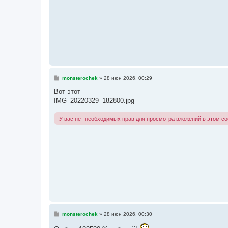
С
monsterochek
»
28 июн 2026, 00:29
о
о
Вот этот
б
IMG_20220329_182800.jpg
щ
е
н
У вас нет необходимых прав для просмотра вложений в этом с
и
е
С
monsterochek
»
28 июн 2026, 00:30
о
о