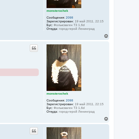
а
ч
а
monsterochek
л
Сообщения:
2098
у
Зарегистрирован:
19 май 2011, 22:15
Бус:
Фольксваген Т3 1,6d
Откуда:
город-герой Ленинград
В
е
р
н
у
т
ь
с
я
к
н
а
ч
а
monsterochek
л
Сообщения:
2098
у
Зарегистрирован:
19 май 2011, 22:15
Бус:
Фольксваген Т3 1,6d
Откуда:
город-герой Ленинград
В
е
р
н
у