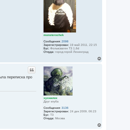
т
ь
с
я
к
н
а
ч
а
monsterochek
л
Сообщения:
2098
у
Зарегистрирован:
19 май 2011, 22:15
Бус:
Фольксваген Т3 1,6d
Откуда:
город-герой Ленинград
В
е
р
н
у
была переписка про
т
ь
с
я
к
хухнилох
н
Друг клуба
а
ч
Сообщения:
3136
а
Зарегистрирован:
24 дек 2009, 06:23
Бус:
Т3
л
Откуда:
Москва
у
В
е