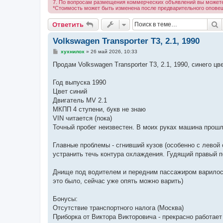
7. По вопросам размещения коммерческих объявлений вы можете
*Стоимость может быть изменена после предварительного опове
П
Ответить
Volkswagen Transporter T3, 2.1, 1990
С
хухнилох
»
26 май 2026, 10:33
о
о
Продам Volkswagen Transporter T3, 2.1, 1990, синего цв
б
щ
е
Год выпуска 1990
н
Цвет синий
и
е
Двигатель MV 2.1
МКПП 4 ступени, букв не знаю
VIN читается (пока)
Точный пробег неизвестен. В моих руках машина прошл
Главные проблемы - сгнивший кузов (особенно с левой 
устранить течь контура охлаждения. Гудящий правый 
Днище под водителем и передним пассажиром варилось 
это было, сейчас уже опять можно варить)
Бонусы:
Отсутствие транспортного налога (Москва)
Приборка от Виктора Викторовича - прекрасно работает