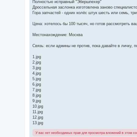
Полностью исправный "Эбершпехер"
Дроссельная заслонка изготовлена заново специалист
Гора запчастей - одних колёс штук шесть или семь, три
Цена: хотелось бы 100 тысяч, но готов рассмотреть в
Местонахождение: Москва
Связь: если админы не против, пока давайте в личку, 
1.jpg
2.jpg
3.jpg
4.jpg
5.jpg
6.jpg
7.jpg
8.jpg
9.jpg
10.jpg
11.jpg
12.jpg
13.jpg
У вас нет необходимых прав для просмотра вложений в этом с