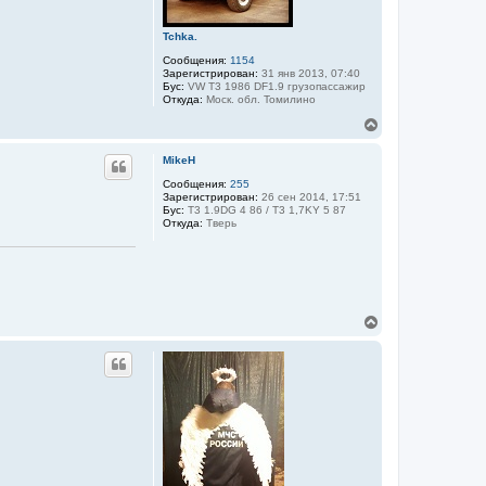
к
н
а
Tchka.
ч
Сообщения:
1154
а
Зарегистрирован:
31 янв 2013, 07:40
л
Бус:
VW T3 1986 DF1.9 грузопассажир
у
Откуда:
Моск. обл. Томилино
В
е
р
MikeH
н
у
Сообщения:
255
Зарегистрирован:
26 сен 2014, 17:51
т
Бус:
Т3 1.9DG 4 86 / Т3 1,7KY 5 87
ь
Откуда:
Тверь
с
я
к
н
а
ч
В
а
е
л
р
у
н
у
т
ь
с
я
к
н