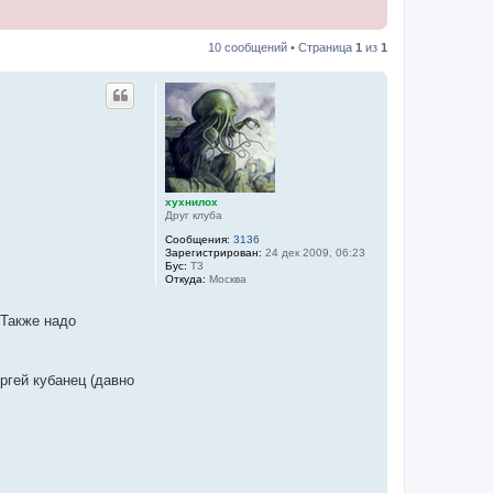
10 сообщений • Страница
1
из
1
хухнилох
Друг клуба
Сообщения:
3136
Зарегистрирован:
24 дек 2009, 06:23
Бус:
Т3
Откуда:
Москва
 Также надо
ргей кубанец (давно