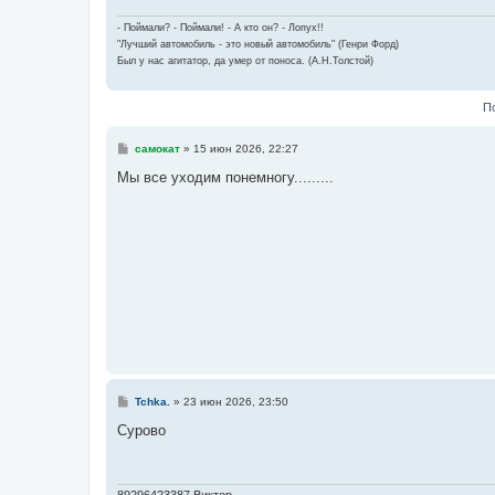
- Поймали? - Поймали! - А кто он? - Лопух!!
"Лучший автомобиль - это новый автомобиль" (Генри Форд)
Был у нас агитатор, да умер от поноса. (А.Н.Толстой)
П
С
самокат
»
15 июн 2026, 22:27
о
о
Мы все уходим понемногу.........
б
щ
е
н
и
е
С
Tchka.
»
23 июн 2026, 23:50
о
о
Сурово
б
щ
е
н
и