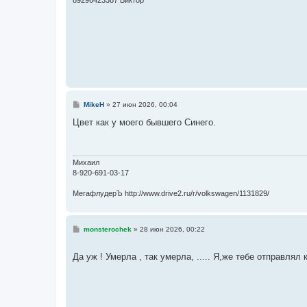
89296423387 Виктор
е
С
MikeH
»
27 июн 2026, 00:04
о
о
Цвет как у моего бывшего Синего.
б
щ
е
н
и
Михаил
е
8-920-691-03-17
МегафлудерЪ http://www.drive2.ru/r/volkswagen/1131829/
С
monsterochek
»
28 июн 2026, 00:22
о
о
б
Да уж ! Умерла , так умерла, ..... Я,же тебе отправля
щ
е
н
и
е