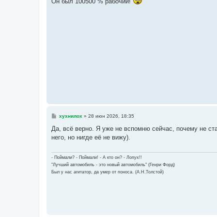
Он был 100500 % рабочий!
б
щ
е
н
и
е
С
хухнилох
»
28 июн 2026, 18:35
о
о
Да, всё верно. Я уже не вспомню сейчас, почему не ст
б
него, но нигде её не вижу).
щ
е
н
и
- Поймали? - Поймали! - А кто он? - Лопух!!
е
"Лучший автомобиль - это новый автомобиль" (Генри Форд)
Был у нас агитатор, да умер от поноса. (А.Н.Толстой)