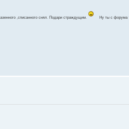
 казенного ,списанного снял. Подари страждущим.
Ну ты с форума 