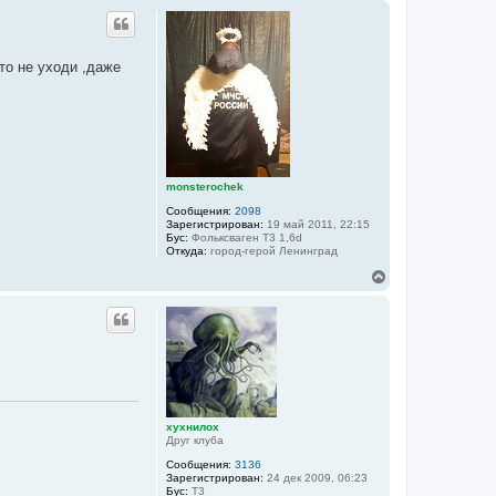
р
н
у
т
то не уходи ,даже
ь
с
я
к
н
а
ч
а
monsterochek
л
Сообщения:
2098
у
Зарегистрирован:
19 май 2011, 22:15
Бус:
Фольксваген Т3 1,6d
Откуда:
город-герой Ленинград
В
е
р
н
у
т
ь
с
я
к
хухнилох
н
Друг клуба
а
ч
Сообщения:
3136
а
Зарегистрирован:
24 дек 2009, 06:23
Бус:
Т3
л