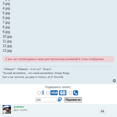
3.jpg
4.jpg
5.jpg
6.jpg
7.jpg
8.jpg
9.jpg
10.jpg
11.jpg
12.jpg
13.jpg
У вас нет необходимых прав для просмотра вложений в этом сообщении.
- Поймали? - Поймали! - А кто он? - Лопух!!
"Лучший автомобиль - это новый автомобиль" (Генри Форд)
Был у нас агитатор, да умер от поноса. (А.Н.Толстой)
Поддержать проект
самокат
Друг клуба