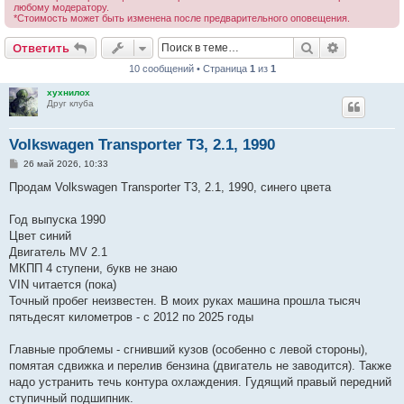
любому модератору.
*Стоимость может быть изменена после предварительного оповещения.
Поиск
Расширен
Ответить
10 сообщений • Страница
1
из
1
хухнилох
Друг клуба
Volkswagen Transporter T3, 2.1, 1990
С
26 май 2026, 10:33
о
о
Продам Volkswagen Transporter T3, 2.1, 1990, синего цвета
б
щ
е
Год выпуска 1990
н
Цвет синий
и
е
Двигатель MV 2.1
МКПП 4 ступени, букв не знаю
VIN читается (пока)
Точный пробег неизвестен. В моих руках машина прошла тысяч
пятьдесят километров - с 2012 по 2025 годы
Главные проблемы - сгнивший кузов (особенно с левой стороны),
помятая сдвижка и перелив бензина (двигатель не заводится). Также
надо устранить течь контура охлаждения. Гудящий правый передний
ступичный подшипник.