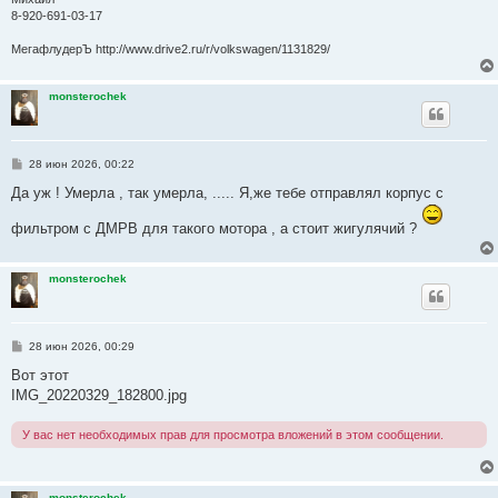
е
8-920-691-03-17
МегафлудерЪ http://www.drive2.ru/r/volkswagen/1131829/
monsterochek
С
28 июн 2026, 00:22
о
о
Да уж ! Умерла , так умерла, ..... Я,же тебе отправлял корпус с
б
щ
фильтром с ДМРВ для такого мотора , а стоит жигулячий ?
е
н
и
е
monsterochek
С
28 июн 2026, 00:29
о
о
Вот этот
б
IMG_20220329_182800.jpg
щ
е
н
У вас нет необходимых прав для просмотра вложений в этом сообщении.
и
е
monsterochek