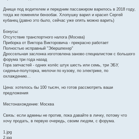
Днище под водителем и передним пассажиром варилось в 2018 году,
тогда же поменяли бензобак. Хлопушку варил и красил Сергей
кубанец (давно это было, сейчас уже опять можно варить)
Бонусы:
Отсутствие транспортного налога (Москва)
Приборка от Виктора Викторовича - прекрасно работает
Полностью исправный "Эбершпехер"
Дроссельная заслонка изготовлена заново специалистом с большого
форума три года назад
Гора запчастей - одних колёс штук шесть или семь, три ЭБУ,
сиденье-полуторка, мелочи по кузову, по электрике, по
охлаждению...
Цена: хотелось бы 100 тысяч, но готов рассмотреть ваши
предложения
Местонахождение: Москва
Связь: если админы не против, пока давайте в личку, потому что
хочу продать, в первую очередь, своим людям, с форума.
1.jpg
2.jpg