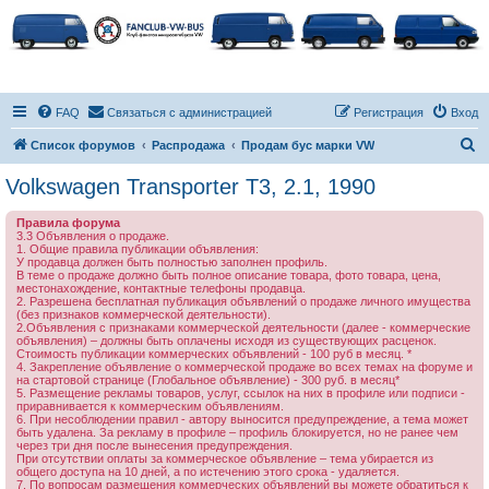
FAQ
Связаться с администрацией
Регистрация
Вход
П
Список форумов
Распродажа
Продам бус марки VW
о
Volkswagen Transporter T3, 2.1, 1990
и
Правила форума
с
3.3 Объявления о продаже.
1. Общие правила публикации объявления:
к
У продавца должен быть полностью заполнен профиль.
В теме о продаже должно быть полное описание товара, фото товара, цена,
местонахождение, контактные телефоны продавца.
2. Разрешена бесплатная публикация объявлений о продаже личного имущества
(без признаков коммерческой деятельности).
2.Объявления с признаками коммерческой деятельности (далее - коммерческие
объявления) – должны быть оплачены исходя из существующих расценок.
Стоимость публикации коммерческих объявлений - 100 руб в месяц. *
4. Закрепление объявление о коммерческой продаже во всех темах на форуме и
на стартовой странице (Глобальное объявление) - 300 руб. в месяц*
5. Размещение рекламы товаров, услуг, ссылок на них в профиле или подписи -
приравнивается к коммерческим объявлениям.
6. При несоблюдении правил - автору выносится предупреждение, а тема может
быть удалена. За рекламу в профиле – профиль блокируется, но не ранее чем
через три дня после вынесения предупреждения.
При отсутствии оплаты за коммерческое объявление – тема убирается из
общего доступа на 10 дней, а по истечению этого срока - удаляется.
7. По вопросам размещения коммерческих объявлений вы можете обратиться к