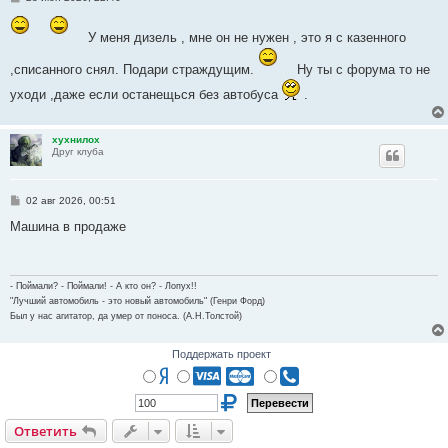
о
о
б
У меня дизель , мне он не нужен , это я с казенного
щ
е
,списанного снял. Подари страждущим.
Ну ты с форума то не
н
и
уходи ,даже если останещься без автобуса
е
.
хухнилох
Друг клуба
С
02 авг 2026, 00:51
о
о
Машина в продаже
б
щ
е
н
и
- Поймали? - Поймали! - А кто он? - Лопух!!
е
"Лучший автомобиль - это новый автомобиль" (Генри Форд)
Был у нас агитатор, да умер от поноса. (А.Н.Толстой)
Поддержать проект
Ответить