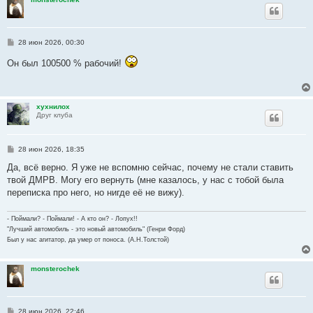
С
28 июн 2026, 00:30
о
о
Он был 100500 % рабочий!
б
щ
е
н
и
хухнилох
е
Друг клуба
С
28 июн 2026, 18:35
о
о
Да, всё верно. Я уже не вспомню сейчас, почему не стали ставить
б
твой ДМРВ. Могу его вернуть (мне казалось, у нас с тобой была
щ
е
переписка про него, но нигде её не вижу).
н
и
е
- Поймали? - Поймали! - А кто он? - Лопух!!
"Лучший автомобиль - это новый автомобиль" (Генри Форд)
Был у нас агитатор, да умер от поноса. (А.Н.Толстой)
monsterochek
С
28 июн 2026, 22:46