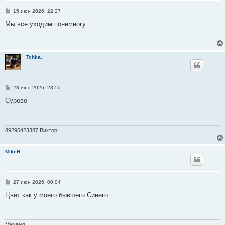
С
15 июн 2026, 22:27
о
о
Мы все уходим понемногу.........
б
щ
е
н
и
Tchka.
е
С
23 июн 2026, 23:50
о
о
Сурово
б
щ
е
н
и
89296423387 Виктор
е
MikeH
С
27 июн 2026, 00:04
о
о
Цвет как у моего бывшего Синего.
б
щ
е
н
и
Михаил