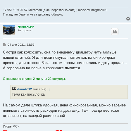
е
н
и
+7 951 919 20 57 Мегафон (смс, перезвоню сам) ; moiseev-nn@mail.ru
е
Я мзду не беру, мне за державу обидно.
*Михалыч*
Авторитет
С
04 апр 2021, 22:56
о
о
Смотря как колхозить, она по внешнему диаметру чуть больше
б
нашей штатной. Я для доки покупал, хотел как на синхро-доке
щ
е
врезать, для второго бака, потом планы поменялись и доку продал...
н
А горловина на полке в коробочке пылится.
и
е
Отправлено спустя 2 минуты 22 секунды:
dima4312
писал(а):
↑
тема как посылочка
На самом деле штука удобная, цена фиксированная, можно заранее
понимать стоимость расходов на доставку. Там правда вес тоже
ограничен, на каждый размер свой.
Игорь МСК