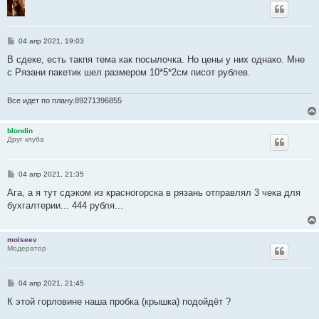
С
04 апр 2021, 19:03
о
о
В сдеке, есть такпя тема как посылочка. Но цены у них однако. Мне
б
с Рязани пакетик шел размером 10*5*2см писот рублев.
щ
е
н
и
Все идет по плану.89271396855
е
blondin
Друг клуба
С
04 апр 2021, 21:35
о
о
Ага, а я тут сдэком из красногорска в рязань отправлял 3 чека для
б
бухгалтерии... 444 рубля...
щ
е
н
и
moiseev
е
Модератор
С
04 апр 2021, 21:45
о
о
К этой горловине наша пробка (крышка) подойдёт ?
б
щ