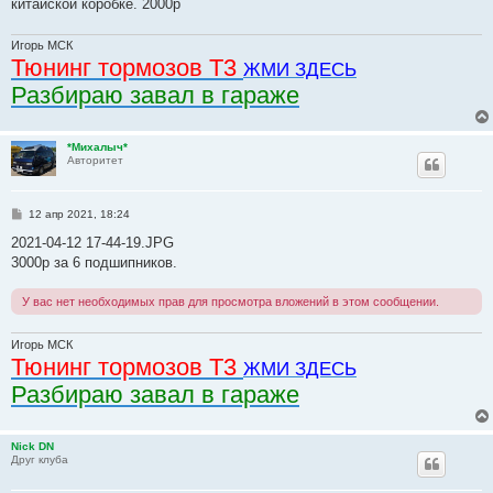
китайской коробке. 2000р
Игорь МСК
Тюнинг тормозов Т3
ЖМИ ЗДЕСЬ
Разбираю завал в гараже
*Михалыч*
Авторитет
С
12 апр 2021, 18:24
о
о
2021-04-12 17-44-19.JPG
б
3000р за 6 подшипников.
щ
е
н
У вас нет необходимых прав для просмотра вложений в этом сообщении.
и
е
Игорь МСК
Тюнинг тормозов Т3
ЖМИ ЗДЕСЬ
Разбираю завал в гараже
Nick DN
Друг клуба