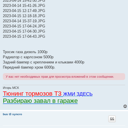
2023-04-14 15-41-30.JPG
б
2023-04-14 15-41-26.JPG
щ
е
2023-04-15 12-17-49.JPG
н
2023-04-15 12-18-18.JPG
и
е
2023-04-14 15-37-19.JPG
2023-04-15 17-04-24.JPG
2023-04-15 17-04-30.JPG
2023-04-15 17-04-43.JPG
Тросик газа дизель 1000р
Радиатор с карлсоном 5000р
Задний бампер с креплением и клыками 4000р
Передний бампер хром 6000р.
У вас нет необходимых прав для просмотра вложений в этом сообщении.
Игорь МСК
Тюнинг тормозов Т3
ЖМИ ЗДЕСЬ
Разбираю завал в гараже
bus t3 syncro