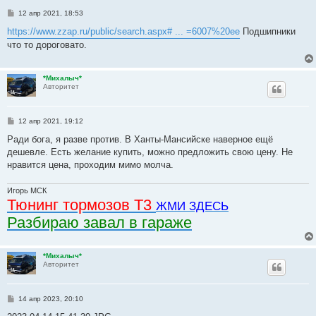
С
12 апр 2021, 18:53
о
о
https://www.zzap.ru/public/search.aspx# ... =6007%20ee
Подшипники
б
что то дороговато.
щ
е
н
и
*Михалыч*
е
Авторитет
С
12 апр 2021, 19:12
о
о
Ради бога, я разве против. В Ханты-Мансийске наверное ещё
б
дешевле. Есть желание купить, можно предложить свою цену. Не
щ
е
нравится цена, проходим мимо молча.
н
и
е
Игорь МСК
Тюнинг тормозов Т3
ЖМИ ЗДЕСЬ
Разбираю завал в гараже
*Михалыч*
Авторитет
С
14 апр 2023, 20:10
о
о