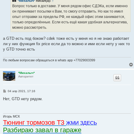
*Михалыч*
писал(а):
↑
щ
е
Вопрос только в доставке. У меня рядом офис СДЭКа, если именно
н
он принимает посылки к Вам, то смогу отправить. Но как то имел
и
е
опыт отправки за пределы РФ, не каждый офис этим занимается,
только определённые. Если есть ещё какая удобная альтернатива,
можно рассмотреть.
а GTD есть под боком? cdek тоже есть у меня но я не знаю работает
ли у них функция fix price если да то можно и ими если нету у них то
у GTD точно есть
По любым вопросам обращаться в whats app +77029003399
*Михалыч*
Авторитет
С
04 апр 2021, 17:16
о
о
Нет, GTD нету рядом.
б
щ
е
н
и
Игорь МСК
е
Тюнинг тормозов Т3
ЖМИ ЗДЕСЬ
Разбираю завал в гараже