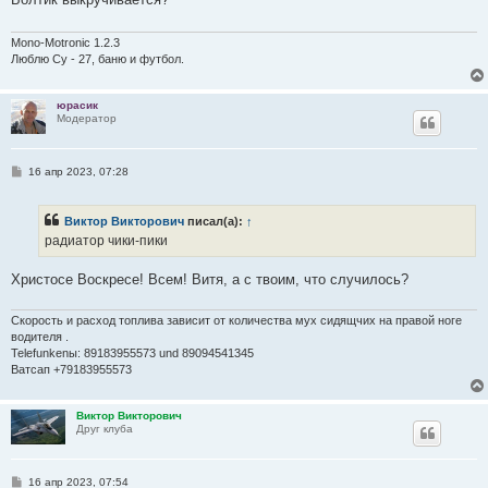
щ
е
н
и
Mono-Motronic 1.2.3
е
Люблю Су - 27, баню и футбол.
юрасик
Модератор
С
16 апр 2023, 07:28
о
о
б
Виктор Викторович
писал(а):
↑
щ
е
радиатор чики-пики
н
и
е
Христосе Воскресе! Всем! Витя, а с твоим, что случилось?
Скорость и расход топлива зависит от количества мух сидящчих на правой ноге
водителя .
Telefunkenы: 89183955573 und 89094541345
Ватсап +79183955573
Виктор Викторович
Друг клуба
С
16 апр 2023, 07:54