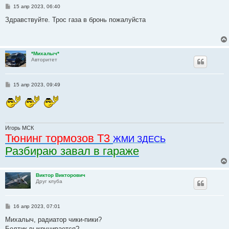
С
15 апр 2023, 06:40
о
о
Здравствуйте. Трос газа в бронь пожалуйста
б
щ
е
н
и
*Михалыч*
е
Авторитет
С
15 апр 2023, 09:49
о
о
б
щ
е
н
и
Игорь МСК
е
Тюнинг тормозов Т3
ЖМИ ЗДЕСЬ
Разбираю завал в гараже
Виктор Викторович
Друг клуба
С
16 апр 2023, 07:01
о
о
Михалыч, радиатор чики-пики?
б
Болтик выкручивается?