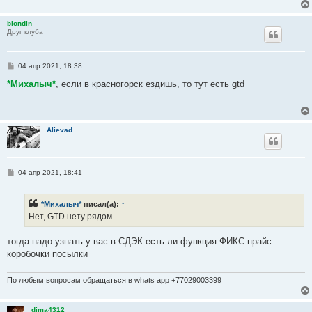
blondin
Друг клуба
С
04 апр 2021, 18:38
о
о
*Михалыч*
, если в красногорск ездишь, то тут есть gtd
б
щ
е
н
и
Alievad
е
С
04 апр 2021, 18:41
о
о
б
*Михалыч*
писал(а):
↑
щ
е
Нет, GTD нету рядом.
н
и
е
тогда надо узнать у вас в СДЭК есть ли функция ФИКС прайс
коробочки посылки
По любым вопросам обращаться в whats app +77029003399
dima4312