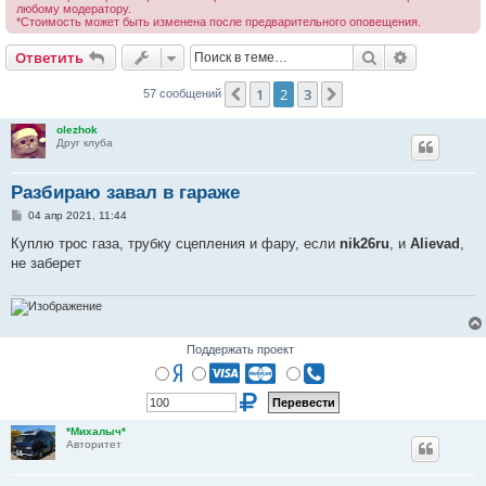
любому модератору.
*Стоимость может быть изменена после предварительного оповещения.
Поиск
Расширен
Ответить
1
2
3
Пред.
След.
57 сообщений
olezhok
Друг клуба
Разбираю завал в гараже
С
04 апр 2021, 11:44
о
о
Куплю трос газа, трубку сцепления и фару, если
nik26ru
, и
Alievad
,
б
не заберет
щ
е
н
и
е
Поддержать проект
*Михалыч*
Авторитет