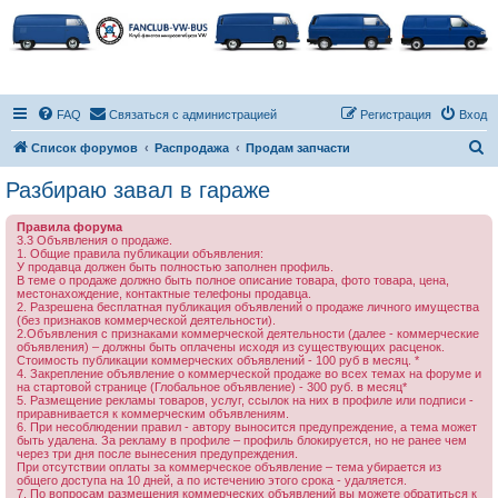
FAQ
Связаться с администрацией
Регистрация
Вход
П
Список форумов
Распродажа
Продам запчасти
о
Разбираю завал в гараже
и
Правила форума
с
3.3 Объявления о продаже.
1. Общие правила публикации объявления:
к
У продавца должен быть полностью заполнен профиль.
В теме о продаже должно быть полное описание товара, фото товара, цена,
местонахождение, контактные телефоны продавца.
2. Разрешена бесплатная публикация объявлений о продаже личного имущества
(без признаков коммерческой деятельности).
2.Объявления с признаками коммерческой деятельности (далее - коммерческие
объявления) – должны быть оплачены исходя из существующих расценок.
Стоимость публикации коммерческих объявлений - 100 руб в месяц. *
4. Закрепление объявление о коммерческой продаже во всех темах на форуме и
на стартовой странице (Глобальное объявление) - 300 руб. в месяц*
5. Размещение рекламы товаров, услуг, ссылок на них в профиле или подписи -
приравнивается к коммерческим объявлениям.
6. При несоблюдении правил - автору выносится предупреждение, а тема может
быть удалена. За рекламу в профиле – профиль блокируется, но не ранее чем
через три дня после вынесения предупреждения.
При отсутствии оплаты за коммерческое объявление – тема убирается из
общего доступа на 10 дней, а по истечению этого срока - удаляется.
7. По вопросам размещения коммерческих объявлений вы можете обратиться к