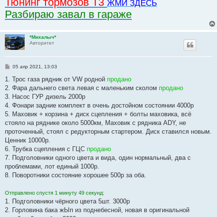
Тюнинг тормозов Т3
ЖМИ ЗДЕСЬ
Разбираю завал в гараже
*Михалыч*
Авторитет
С
05 апр 2021, 13:03
о
о
1. Трос газа рядник от VW родной
продано
б
2. Фара дальнего света левая с маленьким сколом
продано
щ
е
3. Насос ГУР дизель 2000р
н
4. Фонари задние комплект в очень достойном состоянии 4000р
и
е
5. Маховик + корзина + диск сцепления + болты маховика, всё
стояло на ряднике около 5000км, Маховик с рядника ADY, не
проточенный, стоял с редукторным стартером. Диск ставился новым.
Ценник 10000р.
6. Трубка сцепления с ГЦС
продано
7. Подголовники одного цвета и вида, один нормальный, два с
проблемами, лот единый 1000р.
8. Поворотники состояние хорошее 500р за оба.
Отправлено спустя 1 минуту 49 секунд:
1. Подголовники чёрного цвета 5шт. 3000р
2. Горловина бака жЫп из поднебесной, новая в оригинальной