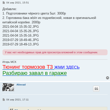
С
04 апр 2021, 15:51
о
о
Добавлю:
б
1. Подголовники чёрного цвета 5шт. 3000р
щ
е
2. Горловина бака жЫп из поднебесной, новая в оригинальной
н
китайской коробке. 2000р
и
е
2021-04-04 15-35-32.JPG
2021-04-04 15-35-26.JPG
2021-04-04 15-35-16.JPG
2019-07-29 18-49-46.JPG
2019-07-29 18-49-13.JPG
У вас нет необходимых прав для просмотра вложений в этом сообщении.
Игорь МСК
Тюнинг тормозов Т3
ЖМИ ЗДЕСЬ
Разбираю завал в гараже
Alievad
С
04 апр 2021, 17:11
о
о
б