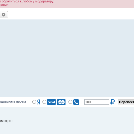
 обратиться к любому модератору.
щения.
оиск
Расширенный поиск
оддержать проект
осмотрю