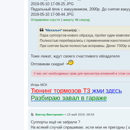
н
2019-05-10 17-08-25.JPG
и
е
Педальный блок с вакуумником, 2000р. До снятия ваку
2019-05-10 17-08-44.JPG
Отправлено спустя 1 минуту 46 секунд:
*Михалыч*
писал(а):
↑
Пара суппортов нового образца, пробег один комплект
Полностью перебирались с применением нанотехнол
При снятии были полностью исправны. Денег 7000р з
Тоже лежат, ждут своего счастливого обладателя.
Оптовикам скидки!
У вас нет необходимых прав для просмотра вложений в этом с
Игорь МСК
Тюнинг тормозов Т3
ЖМИ ЗДЕСЬ
Разбираю завал в гараже
С
Виктор Викторович
»
15 май 2019, 08:04
о
о
Суппорты ещё не забрали ?
б
На всякий случай спрашиваю..если мои не пригодны ( ш
щ