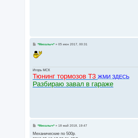
н
и
е
С
*Михалыч*
»
05 июн 2017, 00:31
о
о
б
щ
е
н
и
Игорь МСК
е
Тюнинг тормозов Т3
ЖМИ ЗДЕСЬ
Разбираю завал в гараже
С
*Михалыч*
»
18 май 2018, 19:47
о
о
Механические по 500р.
б