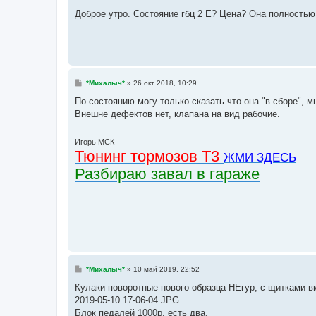
о
о
Доброе утро. Состояние гбц 2 Е? Цена? Она полностью
б
щ
е
н
и
е
С
*Михалыч*
»
26 окт 2018, 10:29
о
о
По состоянию могу только сказать что она "в сборе", 
б
Внешне дефектов нет, клапана на вид рабочие.
щ
е
н
и
Игорь МСК
е
Тюнинг тормозов Т3
ЖМИ ЗДЕСЬ
Разбираю завал в гараже
С
*Михалыч*
»
10 май 2019, 22:52
о
о
Кулаки поворотные нового образца НЕгур, с щитками в
б
2019-05-10 17-06-04.JPG
щ
е
Блок педалей 1000р, есть два.