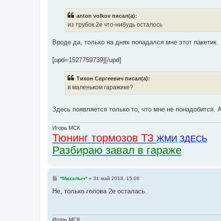
о
б
anton volkov писал(а):
щ
е
из трубок 2е что-нибудь осталось
н
и
е
Вроде да, только на днях попадался мне этот пакетик.
[upd=1527759739][/upd]
Тихон Сергеевич писал(а):
в маленьком гаражике?
Здесь появляется только то, что мне не понадобится. 
Игорь МСК
Тюнинг тормозов Т3
ЖМИ ЗДЕСЬ
Разбираю завал в гараже
С
*Михалыч*
»
31 май 2018, 15:06
о
о
Не, только голова 2е осталась.
б
щ
е
н
и
Игорь МСК