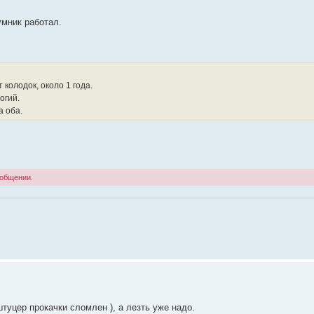
умник работал.
 колодок, около 1 года.
огий.
а оба.
ообщении.
туцер прокачки сломлен ), а лезть уже надо.