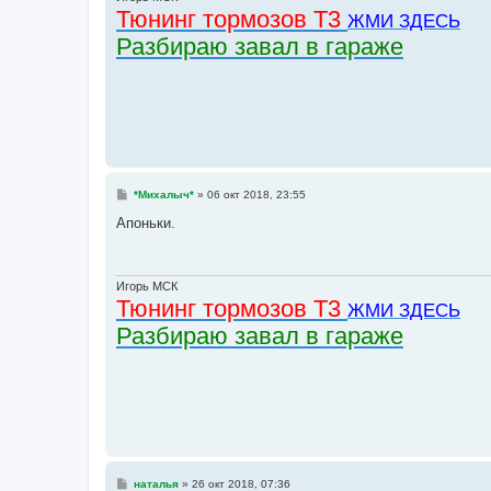
е
Тюнинг тормозов Т3
ЖМИ ЗДЕСЬ
Разбираю завал в гараже
С
*Михалыч*
»
06 окт 2018, 23:55
о
о
Апоньки.
б
щ
е
н
и
Игорь МСК
е
Тюнинг тормозов Т3
ЖМИ ЗДЕСЬ
Разбираю завал в гараже
С
наталья
»
26 окт 2018, 07:36