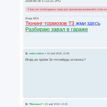
2018-05-18 17-22-21.JPG
щ
е
н
У вас нет необходимых прав для просмотра вложений в этом с
и
е
Игорь МСК
Тюнинг тормозов Т3
ЖМИ ЗДЕСЬ
Разбираю завал в гараже
С
anton volkov
»
31 май 2018, 11:59
о
о
Игорь,из трубок 2е что-нибудь осталось?
б
щ
е
н
и
е
С
*Михалыч*
»
31 май 2018, 12:40
о