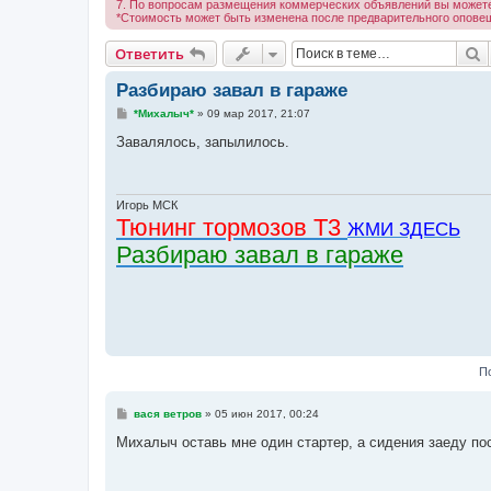
7. По вопросам размещения коммерческих объявлений вы можете
*Стоимость может быть изменена после предварительного опове
П
Ответить
Разбираю завал в гараже
С
*Михалыч*
»
09 мар 2017, 21:07
о
о
Завалялось, запылилось.
б
щ
е
н
и
Игорь МСК
е
Тюнинг тормозов Т3
ЖМИ ЗДЕСЬ
Разбираю завал в гараже
П
С
вася ветров
»
05 июн 2017, 00:24
о
о
Михалыч оставь мне один стартер, а сидения заеду п
б
щ
е