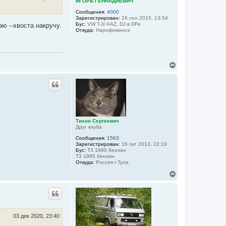
ИГОРЬ ГЕННАДИЕВИЧ
а
ч
Сообщения:
4000
а
Зарегистрирован:
26 сен 2015, 13:54
Бус:
VW T-3/ AAZ. DJ в DFе
л
ю --хвоста накручу.
Откуда:
Нарофоминск
у
В
е
р
н
у
т
ь
с
я
Тихон Сергеевич
Друг клуба
к
н
Сообщения:
1563
а
Зарегистрирован:
16 окт 2013, 22:19
ч
Бус:
Т3 1990 бензин
а
Т3 1985 бензин
Откуда:
Россия г.Тула
л
у
В
е
р
н
у
т
ь
03 дек 2020, 23:40
с