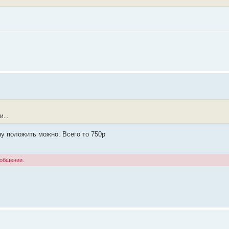
...
ну положить можно. Всего то 750р
ообщении.