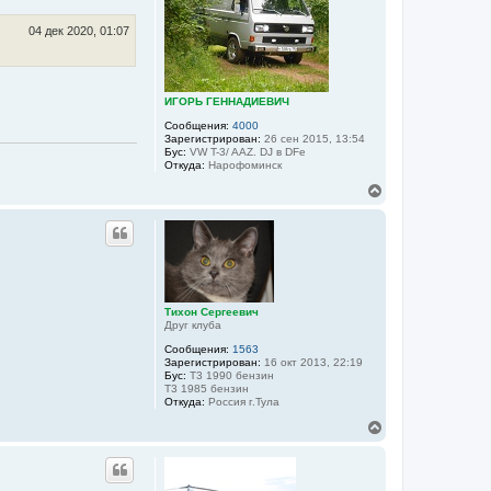
у
т
ь
04 дек 2020, 01:07
с
я
к
н
ИГОРЬ ГЕННАДИЕВИЧ
а
ч
Сообщения:
4000
а
Зарегистрирован:
26 сен 2015, 13:54
Бус:
VW T-3/ AAZ. DJ в DFе
л
Откуда:
Нарофоминск
у
В
е
р
н
у
т
ь
с
я
Тихон Сергеевич
Друг клуба
к
н
Сообщения:
1563
а
Зарегистрирован:
16 окт 2013, 22:19
ч
Бус:
Т3 1990 бензин
а
Т3 1985 бензин
Откуда:
Россия г.Тула
л
у
В
е
р
н
у