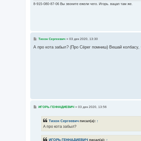
8-915-080-87-06 Вы звоните ежели чего. Игорь. вацап там же.
С
Тихон Сергеевич
»
03 дек 2020, 13:30
о
о
А про кота забыл? (Про Сёрег помниш) Вешай колбасу, 
б
щ
е
н
и
е
С
ИГОРЬ ГЕННАДИЕВИЧ
»
03 дек 2020, 13:56
о
о
б
Тихон Сергеевич
писал(а):
↑
щ
е
А про кота забыл?
н
и
е
ИГОРЬ ГЕННАДИЕВИЧ
писал(а):
↑