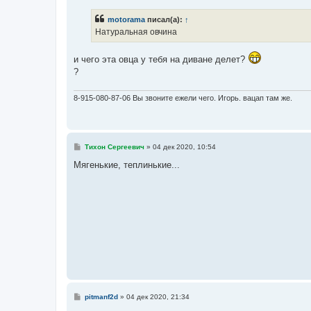
о
б
motorama
писал(а):
↑
щ
е
Натуральная овчина
н
и
е
и чего эта овца у тебя на диване делет?
?
8-915-080-87-06 Вы звоните ежели чего. Игорь. вацап там же.
С
Тихон Сергеевич
»
04 дек 2020, 10:54
о
о
Мягенькие, теплинькие...
б
щ
е
н
и
е
С
pitmanf2d
»
04 дек 2020, 21:34
о