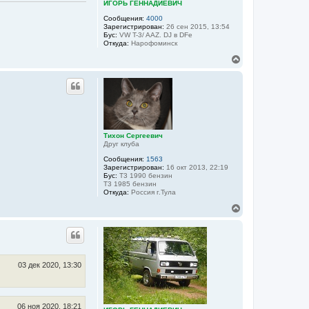
ИГОРЬ ГЕННАДИЕВИЧ
а
л
Сообщения:
4000
у
Зарегистрирован:
26 сен 2015, 13:54
Бус:
VW T-3/ AAZ. DJ в DFе
Откуда:
Нарофоминск
В
е
р
н
у
т
ь
с
я
Тихон Сергеевич
Друг клуба
к
н
Сообщения:
1563
а
Зарегистрирован:
16 окт 2013, 22:19
ч
Бус:
Т3 1990 бензин
а
Т3 1985 бензин
Откуда:
Россия г.Тула
л
у
В
е
р
н
у
т
ь
03 дек 2020, 13:30
с
я
к
н
06 ноя 2020, 18:21