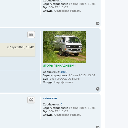
в
у
Сообщения:
6
а
Зарегистрирован:
16 мар 2016, 12:01
т
т
Бус:
VW T3 1.6 CS
ь
е
Откуда:
Орловская область
с
л
я
я
к
p
В
i
н
е
t
а
р
m
ч
a
н
а
n
у
л
f
т
у
2
ь
07 дек 2020, 18:42
d
с
я
к
н
ИГОРЬ ГЕННАДИЕВИЧ
а
ч
Сообщения:
4000
а
Зарегистрирован:
26 сен 2015, 13:54
Бус:
VW T-3/ AAZ. DJ в DFе
л
Откуда:
Нарофоминск
у
В
е
р
vetrovstar
н
у
Сообщения:
6
Зарегистрирован:
16 мар 2016, 12:01
т
Бус:
VW T3 1.6 CS
ь
Откуда:
Орловская область
с
я
к
В