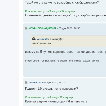
о
Такой же стуканул не возьмёшь с карбюраторами?
б
щ
е
Отправлено спустя 3 минуты 32 секунды:
н
Опозитный движёк застучал,зв10 ку с карбюраторами 
и
е
С
ИГОРЬ ГЕННАДИЕВИЧ
»
07 дек 2020, 18:50
о
о
б
vetrovstar
писал(а):
↑
щ
е
не возьмёшь?
н
и
е
возьму за 5-ку. без карбюраторов. так как два из трёх
8-915-080-87-06 Вы звоните ежели чего. Игорь. вацап там же.
С
vetrovstar
»
07 дек 2020, 19:26
о
о
Годится.1.9 дизель нет с навесным?
б
щ
е
Отправлено спустя 6 минут 22 секунды:
н
Крылья задние нужны,пороги?Ни чего нет?
и
е