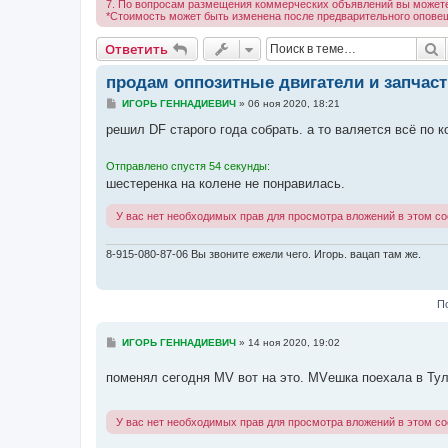
7. По вопросам размещения коммерческих объявлений вы можете
*Стоимость может быть изменена после предварительного опове
П
Ответить
продам оппозитные двигатели и запчаст
С
ИГОРЬ ГЕННАДИЕВИЧ
»
06 ноя 2020, 18:21
о
о
решил DF старого года собрать. а то валяется всё по к
б
щ
е
Отправлено спустя 54 секунды:
н
шестеренка на колене не понравилась.
и
е
У вас нет необходимых прав для просмотра вложений в этом с
8-915-080-87-06 Вы звоните ежели чего. Игорь. вацап там же.
П
С
ИГОРЬ ГЕННАДИЕВИЧ
»
14 ноя 2020, 19:02
о
о
поменял сегодня MV вот на это. MVешка поехала в Тул
б
щ
е
н
У вас нет необходимых прав для просмотра вложений в этом с
и
е