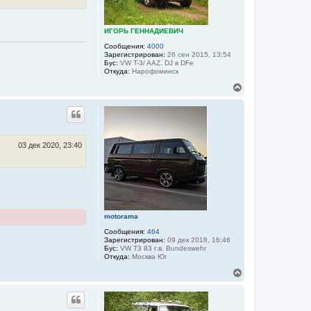
я
к
н
ИГОРЬ ГЕННАДИЕВИЧ
а
ч
Сообщения:
4000
а
Зарегистрирован:
26 сен 2015, 13:54
Бус:
VW T-3/ AAZ. DJ в DFе
л
Откуда:
Нарофоминск
у
В
е
р
н
у
т
ь
03 дек 2020, 23:40
с
я
к
н
а
ч
а
motorama
л
Сообщения:
464
у
Зарегистрирован:
09 дек 2018, 16:46
Бус:
VW T3 83 г.в. Bundeswehr
Откуда:
Москва Юг
В
е
р
н