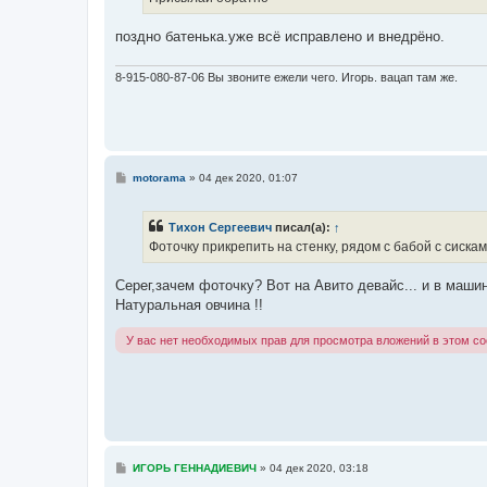
н
и
е
поздно батенька.уже всё исправлено и внедрёно.
8-915-080-87-06 Вы звоните ежели чего. Игорь. вацап там же.
С
motorama
»
04 дек 2020, 01:07
о
о
б
Тихон Сергеевич
писал(а):
↑
щ
е
Фоточку прикрепить на стенку, рядом с бабой с сисками
н
и
е
Серег,зачем фоточку? Вот на Авито девайс... и в маши
Натуральная овчина !!
У вас нет необходимых прав для просмотра вложений в этом с
С
ИГОРЬ ГЕННАДИЕВИЧ
»
04 дек 2020, 03:18
о