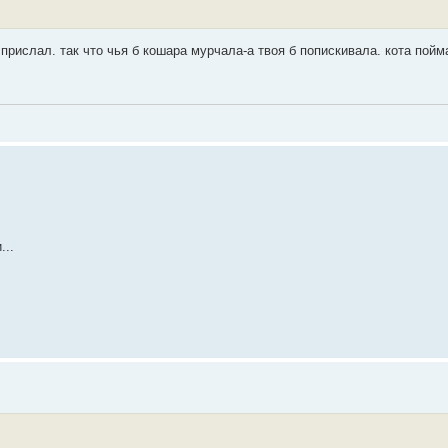
прислал. так что чья б кошара мурчала-а твоя б попискивала. кота пойма
...