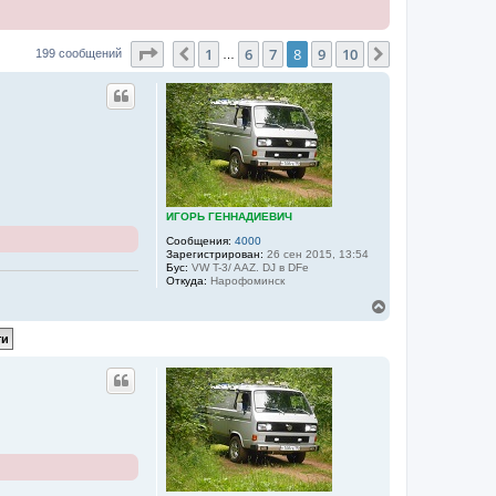
Страница
8
из
10
1
6
7
8
9
10
Пред.
След.
199 сообщений
…
ИГОРЬ ГЕННАДИЕВИЧ
Сообщения:
4000
Зарегистрирован:
26 сен 2015, 13:54
Бус:
VW T-3/ AAZ. DJ в DFе
Откуда:
Нарофоминск
В
е
р
н
у
т
ь
с
я
к
н
а
ч