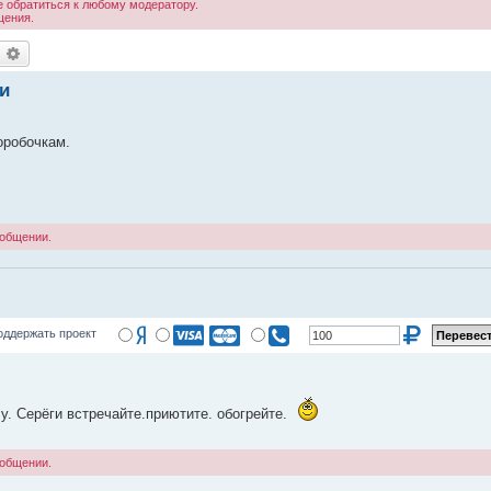
 обратиться к любому модератору.
щения.
оиск
Расширенный поиск
и
оробочкам.
ообщении.
оддержать проект
у. Серёги встречайте.приютите. обогрейте.
ообщении.