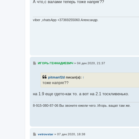
о
А что,с валами теперь тоже напряг??
б
щ
е
н
и
viber ,vhatsApp +37369255060.Александр.
е
С
ИГОРЬ ГЕННАДИЕВИЧ
»
04 дек 2020, 21:37
о
о
б
pitmanf2d
писал(а):
↑
щ
е
тоже напряг??
н
и
е
на 1.9 еще гдето-как то. а вот на 2.1 тоскливенько.
8-915-080-87-06 Вы звоните ежели чего. Игорь. вацап там же.
С
vetrovstar
»
07 дек 2020, 18:38
о