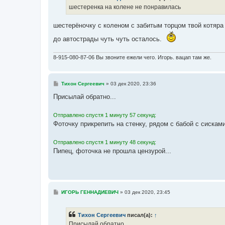
шестеренка на колене не понравилась
шестерёночку с коленом с забитым торцом твой котяра 
до автострады чуть чуть осталось.
8-915-080-87-06 Вы звоните ежели чего. Игорь. вацап там же.
С
Тихон Сергеевич
»
03 дек 2020, 23:36
о
о
Присылай обратно...
б
щ
е
Отправлено спустя 1 минуту 57 секунд:
н
Фоточку прикрепить на стенку, рядом с бабой с сисками
и
е
Отправлено спустя 1 минуту 48 секунд:
Пипец, фоточка не прошла цензурой...
С
ИГОРЬ ГЕННАДИЕВИЧ
»
03 дек 2020, 23:45
о
о
б
Тихон Сергеевич
писал(а):
↑
щ
е
Присылай обратно