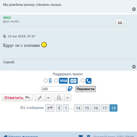
Мы рождены резину сделать пылью..
AN12
Друг клуба
С
13 окт 2018, 07:47
о
о
Вдруг он с клопами
б
щ
е
н
и
Сергей.
е
Поддержать проект
Ответить
Страница
18
из
18
1
14
15
16
17
18
Пред.
351 сообщение
…
Список форумов
Часовой пояс:
UTC+03:00