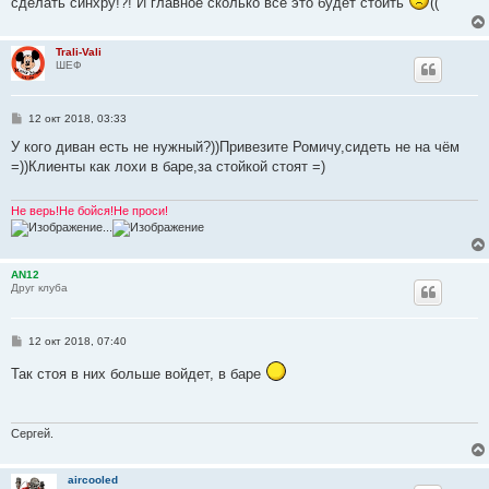
сделать синхру!?! И главное сколько все это будет стоить
((
Trali-Vali
ШЕФ
С
12 окт 2018, 03:33
о
о
У кого диван есть не нужный?))Привезите Ромичу,сидеть не на чём
б
=))Клиенты как лохи в баре,за стойкой стоят =)
щ
е
н
и
Не верь!Не бойся!Не проси!
е
...
AN12
Друг клуба
С
12 окт 2018, 07:40
о
о
Так стоя в них больше войдет, в баре
б
щ
е
н
и
Сергей.
е
aircooled