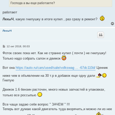
е
Господа а вы еще работаете?
н
и
е
работают
ЛехыЧ
, какую гнилушку в итоге купил , раз сразу в ремонт?
ЛехыЧ
С
12 окт 2018, 00:03
о
о
Фоток своих пока нет. Как не странно купил ( почти ) не гнилушку!
б
Только надо собрать салон и движок
щ
е
н
Вот она
https://auto.ru/cars/used/sale/volkswag ... -67dc110d/
Ценник
и
е
ниже чем в объявлении на 30 т.р в добавок еще одну дали
Гнилую
Движок 1.6 бензин расточен, много новых запчастей в упаковках,
только все россыпью
Все чаще задаю себе вопрос " ЗАЧЕМ " !!!
Теперь вот думаю какой двигатель туда вкорячить,и можно ли из нее