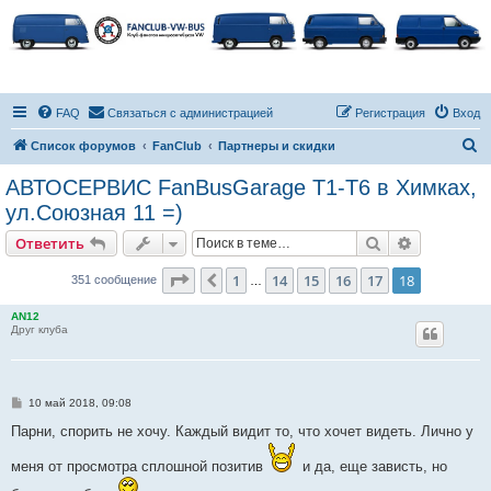
FAQ
Связаться с администрацией
Регистрация
Вход
П
Список форумов
FanClub
Партнеры и скидки
о
АВТОСЕРВИС FanBusGarage Т1-Т6 в Химках,
и
ул.Союзная 11 =)
с
Поиск
Расширен
Ответить
к
Страница
18
из
18
1
14
15
16
17
18
Пред.
351 сообщение
…
AN12
Друг клуба
С
10 май 2018, 09:08
о
о
Парни, спорить не хочу. Каждый видит то, что хочет видеть. Лично у
б
щ
меня от просмотра сплошной позитив
и да, еще зависть, но
е
н