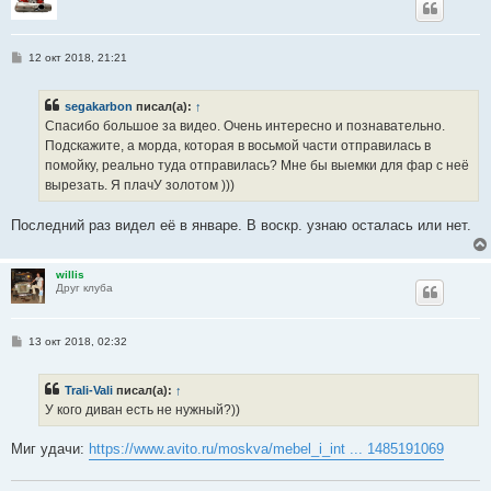
С
12 окт 2018, 21:21
о
о
б
segakarbon
писал(а):
↑
щ
е
Спасибо большое за видео. Очень интересно и познавательно.
н
Подскажите, а морда, которая в восьмой части отправилась в
и
е
помойку, реально туда отправилась? Мне бы выемки для фар с неё
вырезать. Я плачУ золотом )))
Последний раз видел её в январе. В воскр. узнаю осталась или нет.
willis
Друг клуба
С
13 окт 2018, 02:32
о
о
б
Trali-Vali
писал(а):
↑
щ
е
У кого диван есть не нужный?))
н
и
е
Миг удачи:
https://www.avito.ru/moskva/mebel_i_int ... 1485191069