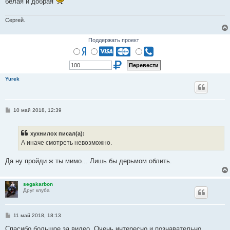
белая и добрая
и
е
Сергей.
Поддержать проект
Yurek
С
10 май 2018, 12:39
о
о
б
хухнилох писал(а):
щ
е
А иначе смотреть невозможно.
н
и
е
Да ну пройди ж ты мимо... Лишь бы дерьмом облить.
segakarbon
Друг клуба
С
11 май 2018, 18:13
о
о
Спасибо большое за видео. Очень интересно и познавательно.