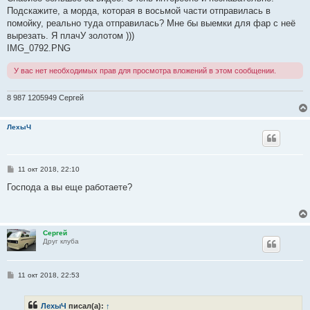
б
Подскажите, а морда, которая в восьмой части отправилась в
щ
е
помойку, реально туда отправилась? Мне бы выемки для фар с неё
н
вырезать. Я плачУ золотом )))
и
е
IMG_0792.PNG
У вас нет необходимых прав для просмотра вложений в этом сообщении.
8 987 1205949 Сергей
ЛехыЧ
С
11 окт 2018, 22:10
о
о
Господа а вы еще работаете?
б
щ
е
н
и
Сергей
е
Друг клуба
С
11 окт 2018, 22:53
о
о
б
ЛехыЧ
писал(а):
↑
щ