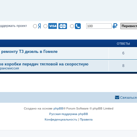
оддержать проект
ОТВЕТЫ
 ремонту Т3 дизель в Гомеле
6
ке коробки передач тягловой на скоростную
8
трансмиссия
Связаться
Создано на основе
phpBB
® Forum Software © phpBB Limited
Русская поддержка phpBB
Конфиденциальность
|
Правила