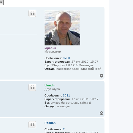
р
н
у
т
ь
с
я
к
н
а
ч
а
юрасик
л
Модератор
у
Сообщения:
3700
Зарегистрирован:
27 окт 2010, 15:07
Бус:
T3-syncro 1,8 1Х & Матильда
Откуда:
Каневская Краснодарский край
В
е
р
blondin
н
Друг клуба
у
Сообщения:
3631
т
Зарегистрирован:
17 ноя 2011, 23:17
ь
Бус:
лучше бы осталась таёта ((
с
Откуда:
замкадье
я
к
В
н
е
а
р
Pashan
ч
н
а
у
Сообщения:
7
Зарегистрирован:
31 окт 2023, 17:17