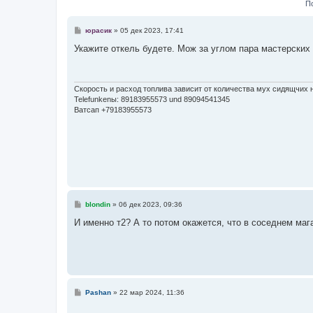
е
П
С
юрасик
»
05 дек 2023, 17:41
о
о
Укажите откель будете. Мож за углом пара мастерских 
б
щ
е
н
и
Скорость и расход топлива зависит от количества мух сидящчих н
е
Telefunkenы: 89183955573 und 89094541345
Ватсап +79183955573
С
blondin
»
06 дек 2023, 09:36
о
о
И именно т2? А то потом окажется, что в соседнем маг
б
щ
е
н
и
е
С
Pashan
»
22 мар 2024, 11:36
о
о