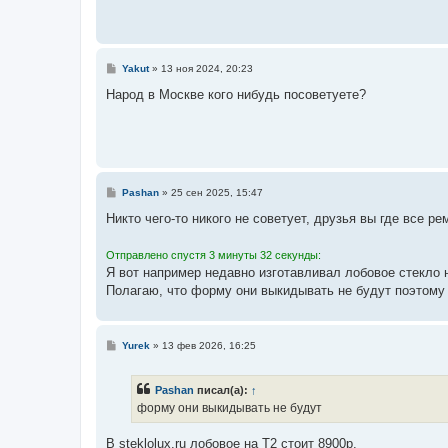
С
Yakut
»
13 ноя 2024, 20:23
о
о
Народ в Москве кого нибудь посоветуете?
б
щ
е
н
и
е
С
Pashan
»
25 сен 2025, 15:47
о
о
Никто чего-то никого не советует, друзья вы где все ре
б
щ
е
Отправлено спустя 3 минуты 32 секунды:
н
Я вот например недавно изготавливал лобовое стекло н
и
е
Полагаю, что форму они выкидывать не будут поэтому 
С
Yurek
»
13 фев 2026, 16:25
о
о
б
Pashan
писал(а):
↑
щ
е
форму они выкидывать не будут
н
и
е
В steklolux.ru лобовое на Т2 стоит 8900р.