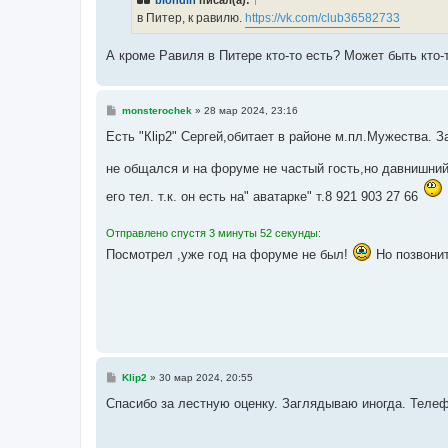
blondin
писал(а):
↑
щ
е
в Питер, к равилю.
https://vk.com/club36582733
н
и
е
А кроме Равиля в Питере кто-то есть? Может быть кто
С
monsterochek
»
28 мар 2024, 23:16
о
о
Есть "Кlip2" Сергей,обитает в районе м.пл.Мужества. 
б
щ
не общался и на форуме не частый гость,но давнишний
е
н
и
его тел. т.к. он есть на" аватарке" т.8 921 903 27 66
е
Отправлено спустя 3 минуты 52 секунды:
Посмотрел ,уже год на форуме не был!
Но позвонит
С
Klip2
»
30 мар 2024, 20:55
о
о
Спасибо за лестную оценку. Заглядываю иногда. Телеф
б
щ
е