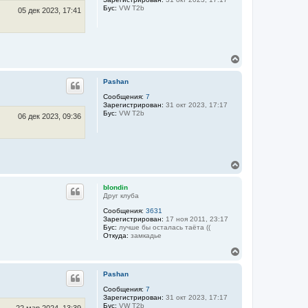
л
т
Бус:
VW T2b
у
ь
05 дек 2023, 17:41
с
я
к
н
В
а
е
ч
р
а
Pashan
н
л
у
у
Сообщения:
7
Зарегистрирован:
31 окт 2023, 17:17
т
Бус:
VW T2b
ь
06 дек 2023, 09:36
с
я
к
н
В
а
е
ч
р
а
blondin
н
л
Друг клуба
у
у
Сообщения:
3631
т
Зарегистрирован:
17 ноя 2011, 23:17
ь
Бус:
лучше бы осталась таёта ((
с
Откуда:
замкадье
я
к
В
н
е
а
р
Pashan
ч
н
а
у
Сообщения:
7
Зарегистрирован:
31 окт 2023, 17:17
л
т
Бус:
VW T2b