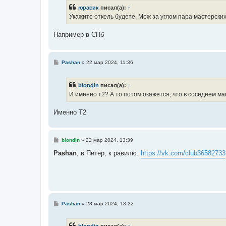
б
юрасик
писал(а):
↑
щ
е
Укажите откель будете. Мож за углом пара мастерских
н
и
е
Например в СПб
С
Pashan
»
22 мар 2024, 11:36
о
о
б
blondin
писал(а):
↑
щ
е
И именно т2? А то потом окажется, что в соседнем ма
н
и
е
Именно Т2
С
blondin
»
22 мар 2024, 13:39
о
о
Pashan
, в Питер, к равилю.
https://vk.com/club36582733
б
щ
е
н
и
е
С
Pashan
»
28 мар 2024, 13:22
о
о
б