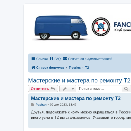
Ссылки
FAQ
Связаться с администрацией
Список форумов
T-series
T2
Мастерские и мастера по ремонту Т2
П
Ответить
Мастерские и мастера по ремонту Т2
С
Pashan
»
05 дек 2023, 13:47
о
о
Друзья, подскажите к кому можно обращаться в России
б
иного узла в Т2 вы сталкивались. Указывайте город, 
щ
е
н
и