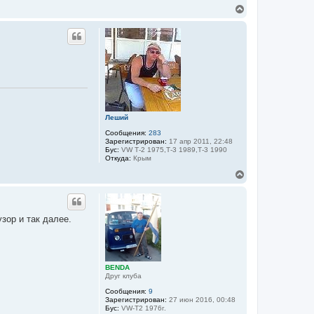
ы
В
а
ч
е
ч
*
р
а
н
л
у
у
т
ь
с
я
к
н
а
Леший
ч
Сообщения:
283
а
Зарегистрирован:
17 апр 2011, 22:48
л
Бус:
VW Т-2 1975,Т-3 1989,Т-3 1990
у
Откуда:
Крым
В
е
р
н
у
зор и так далее.
т
ь
с
я
к
BENDA
н
Друг клуба
а
ч
Сообщения:
9
Зарегистрирован:
27 июн 2016, 00:48
а
Бус:
VW-T2 1976г.
л