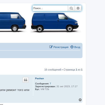
Поиск
Расширенный п
Регистрация
Вход
16 сообщений • Страница
1
из
1
Pashan
Сообщения:
7
Зарегистрирован:
31 окт 2023, 17:17
Бус:
VW T2b
или ремонт того или
В
е