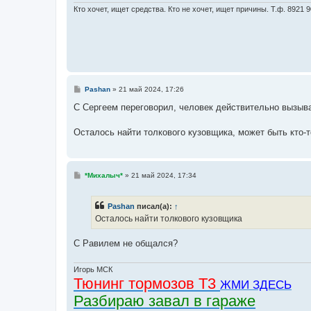
н
и
Кто хочет, ищет средства. Кто не хочет, ищет причины. Т.ф. 8921 
е
С
Pashan
»
21 май 2024, 17:26
о
о
С Сергеем переговорил, человек действительно вызыв
б
щ
е
Осталось найти толкового кузовщика, может быть кто-то
н
и
е
С
*Михалыч*
»
21 май 2024, 17:34
о
о
б
Pashan
писал(а):
↑
щ
е
Осталось найти толкового кузовщика
н
и
е
С Равилем не общался?
Игорь МСК
Тюнинг тормозов Т3
ЖМИ ЗДЕСЬ
Разбираю завал в гараже