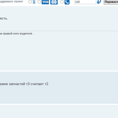
оддержать проект
есть.
а правой ноге водителя .
азине запчастей т3 считают т2