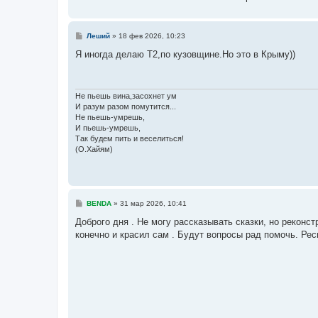
С
Леший
»
18 фев 2026, 10:23
о
о
Я иногда делаю Т2,по кузовщине.Но это в Крыму))
б
щ
е
н
и
Не пьешь вина,засохнет ум
е
И разум разом помутится...
Не пьешь-умрешь,
И пьешь-умрешь,
Так будем пить и веселиться!
(О.Хайям)
С
BENDA
»
31 мар 2026, 10:41
о
о
Доброго дня . Не могу рассказывать сказки, но реконс
б
конечно и красил сам . Будут вопросы рад помочь. Ре
щ
е
н
и
е