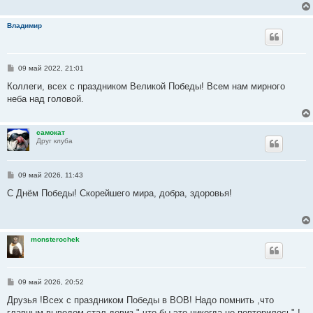
е
н
и
Владимир
е
С
09 май 2022, 21:01
о
о
Коллеги, всех с праздником Великой Победы! Всем нам мирного
б
неба над головой.
щ
е
н
и
самокат
е
Друг клуба
С
09 май 2026, 11:43
о
о
С Днём Победы! Скорейшего мира, добра, здоровья!
б
щ
е
н
и
monsterochek
е
С
09 май 2026, 20:52
о
о
Друзья !Всех с праздником Победы в ВОВ! Надо помнить ,что
б
главным выводом стал девиз " что бы это никогда не повторилось" !