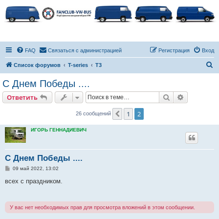
FAQ
Связаться с администрацией
Регистрация
Вход
П
Список форумов
T-series
T3
о
С Днем Победы ....
и
Поиск
Расширен
Ответить
с
к
1
2
Пред.
26 сообщений
ИГОРЬ ГЕННАДИЕВИЧ
С Днем Победы ....
С
09 май 2022, 13:02
о
о
всех с праздником.
б
щ
е
н
У вас нет необходимых прав для просмотра вложений в этом сообщении.
и
е