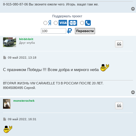
8-915-080-87-06 Вы звоните ежели чего. Игорь. вацап там же.
Поддержать проект
bit-bit-brit
Друг клуба
С
09 май 2022, 13:18
о
о
б
С празником Победы !!! Всем добра и мирного неба
щ
е
н
и
ВТОРАЯ ЖИЗНЬ VW CARAVELLE T3 В РОССИИ ПОСЛЕ 20 ЛЕТ.
е
89045080495 Сергей.
monsterochek
С
09 май 2022, 16:31
о
о
б
щ