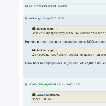
890541097 восемь восемь Андрей
С
VAGовод
»
21 апр 2025, 08:58
о
о
б
Tatik
писал(а):
↑
щ
е
зачем ты эту процедуру делаешь? Головка тянется од
н
и
е
Написано в инструкции к прокладке через 1000км довор
Tatik
писал(а):
↑
Да и вообще, какой смысл, восстанавливать и при эт
Блок просто подвернулся за дёшево, отъездил я на нем
С
ИГОРЬ ГЕННАДИЕВИЧ
»
21 апр 2025, 12:45
о
о
б
VAGовод
писал(а):
↑
щ
е
через 1000км
н
и