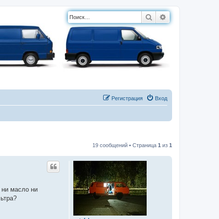
Поиск
Расширенный п
Регистрация
Вход
19 сообщений • Страница
1
из
1
 ни масло ни
льтра?