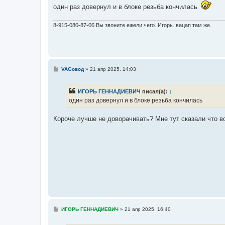
е
один раз довернул и в блоке резьба кончилась
8-915-080-87-06 Вы звоните ежели чего. Игорь. вацап там же.
С
VAGовод
»
21 апр 2025, 14:03
о
о
б
ИГОРЬ ГЕННАДИЕВИЧ
писал(а):
↑
щ
е
один раз довернул и в блоке резьба кончилась
н
и
е
Короче лучше не доворачивать? Мне тут сказали что 
С
ИГОРЬ ГЕННАДИЕВИЧ
»
21 апр 2025, 16:40
о
о