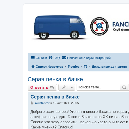
Ссылки
FAQ
Связаться с администрацией
Список форумов
T-series
T3
Дизельные двигателя
Серая пенка в бачке
П
Ответить
Серая пенка в бачке
С
autofahrer
»
12 окт 2021, 23:05
о
о
Доброго всем вечера! Угонял я своего басика по горам
б
антифриз не уходят. Газов в бачке ни на ХХ ни на обо
щ
е
Собсно что хочу спросить: насколько часто они текут и
н
Какие мнения? Спасибо!
и