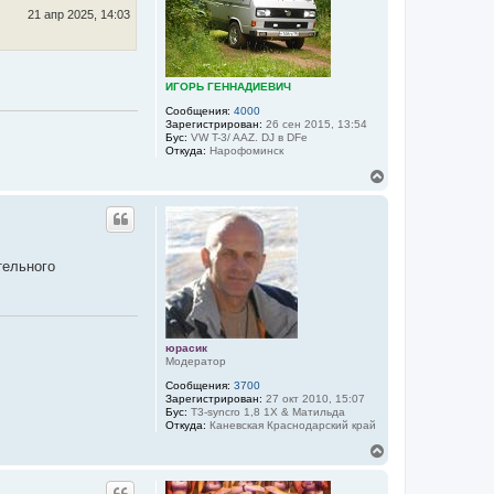
ь
21 апр 2025, 14:03
с
я
к
н
ИГОРЬ ГЕННАДИЕВИЧ
а
ч
Сообщения:
4000
а
Зарегистрирован:
26 сен 2015, 13:54
Бус:
VW T-3/ AAZ. DJ в DFе
л
Откуда:
Нарофоминск
у
В
е
р
н
у
т
тельного
ь
с
я
к
н
а
юрасик
ч
Модератор
а
Сообщения:
3700
л
Зарегистрирован:
27 окт 2010, 15:07
у
Бус:
T3-syncro 1,8 1Х & Матильда
Откуда:
Каневская Краснодарский край
В
е
р