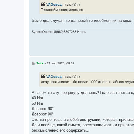
б
VAGовод
писал(а):
↑
щ
е
Теплообменник менялся.
н
и
е
Было два случая, когда новый теплообменник начинал 
SyncroQuattro 8(960)5807283 Игорь
С
Tatik
»
21 апр 2025, 08:07
о
о
б
VAGовод
писал(а):
↑
щ
е
лезу протягивает гбц после 1000км опять лёгкая эмул
н
и
е
А зачем ты эту процедуру делаешь? Головка тянется о
40 Hm
60 Nm
Доворот 90°
Доворот 90°
Это ты прочтёшь в любой инструкции, которая, прилагае
Да и вообще, какой смысл, восстанавливать и при этом
бессмысленно его содержать...