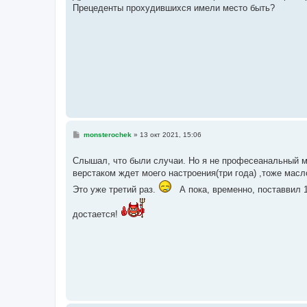
б
Прецеденты прохудившихся имели место быть?
щ
е
н
и
е
С
monsterochek
»
13 окт 2021, 15:06
о
о
б
Слышал, что были случаи. Но я не професеанальный м
щ
верстаком ждет моего настроения(три года) ,тоже масл
е
н
Это уже третий раз.
А пока, временно, поставвил 
и
е
достается!