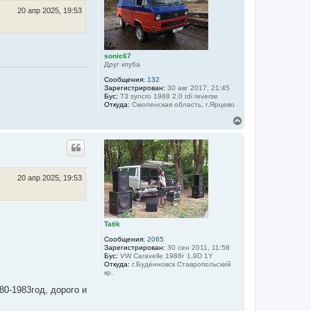
т
ь
20 апр 2025, 19:53
с
я
к
н
sonic67
а
Друг клуба
ч
а
Сообщения:
132
Зарегистрирован:
30 авг 2017, 21:45
л
Бус:
T3 syncro 1988 2,0 tdi reverse
у
Откуда:
Смоленская область, г.Ярцево
В
е
р
н
у
т
ь
20 апр 2025, 19:53
с
я
к
н
Tatik
а
ч
Сообщения:
2065
а
Зарегистрирован:
30 сен 2011, 11:58
л
Бус:
VW Caravelle 1988г 1,9D 1Y
Откуда:
г.Будённовск Ставропольский
у
кр.
80-1983год, дорого и