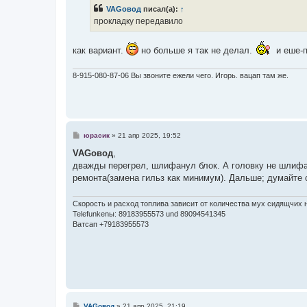
б
VAGовод
писал(а):
↑
щ
е
прокладку передавило
н
и
е
как вариант.
но больше я так не делал.
и еше-п
8-915-080-87-06 Вы звоните ежели чего. Игорь. вацап там же.
С
юрасик
»
21 апр 2025, 19:52
о
о
VAGовод
,
б
дважды перегрел, шлифанул блок. А головку не шлифа
щ
е
ремонта(замена гильз как минимум). Дальше; думайте 
н
и
е
Скорость и расход топлива зависит от количества мух сидящчих н
Telefunkenы: 89183955573 und 89094541345
Ватсап +79183955573
С
VAGовод
»
21 апр 2025, 21:19