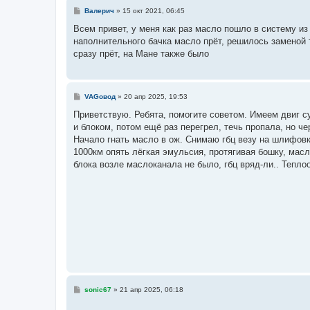
С
Валерич
»
15 окт 2021, 06:45
о
о
Всем привет, у меня как раз масло пошло в систему из
б
наполнительного бачка масло прёт, решилось заменой 
щ
е
сразу прёт, на Мане также было
н
и
е
С
VAGовод
»
20 апр 2025, 19:53
о
о
Приветствую. Ребята, помогите советом. Имеем двиг cy
б
и блоком, потом ещё раз перегрел, течь пропала, но ч
щ
е
Начало гнать масло в ож. Снимаю гбц везу на шлифовки
н
1000км опять лёгкая эмульсия, протягивая бошку, масл
и
е
блока возле маслоканала не было, гбц вряд-ли.. Тепл
С
sonic67
»
21 апр 2025, 06:18
о
о