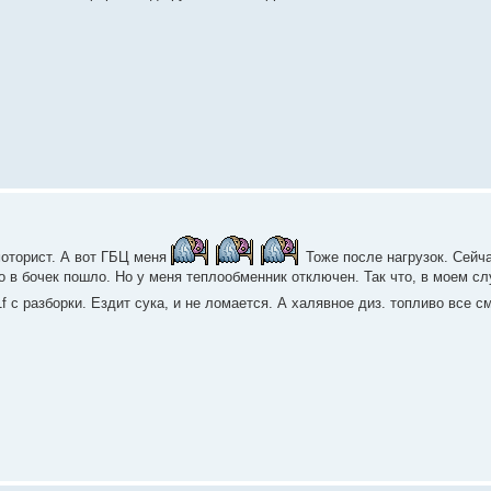
оторист. А вот ГБЦ меня
Тоже после нагрузок. Сейча
о в бочек пошло. Но у меня теплообменник отключен. Так что, в моем сл
1f с разборки. Ездит сука, и не ломается. А халявное диз. топливо все 