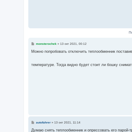
е
П
С
monsterochek
»
13 окт 2021, 00:12
о
о
Можно попробовать отключить теплообменник поставив 
б
щ
е
температуре. Тогда видно будет стоит ли бошку снима
н
и
е
С
autofahrer
»
13 окт 2021, 11:14
о
о
Думаю снять теплообменник и опрессовать его парой-т