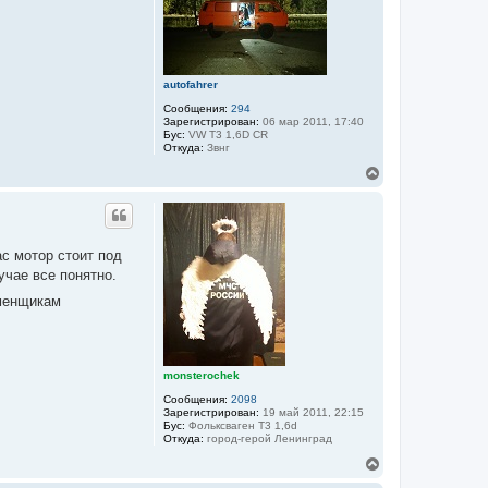
ь
с
я
к
н
autofahrer
а
ч
Сообщения:
294
а
Зарегистрирован:
06 мар 2011, 17:40
Бус:
VW T3 1,6D CR
л
Откуда:
Звнг
у
В
е
р
н
у
т
с мотор стоит под
ь
учае все понятно.
с
я
сменщикам
к
н
а
ч
а
monsterochek
л
Сообщения:
2098
у
Зарегистрирован:
19 май 2011, 22:15
Бус:
Фольксваген Т3 1,6d
Откуда:
город-герой Ленинград
В
е