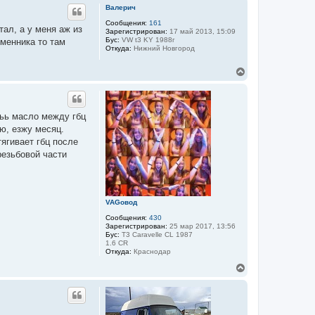
р
Валерич
н
у
Сообщения:
161
ал, а у меня аж из
Зарегистрирован:
17 май 2013, 15:09
т
Бус:
VW t3 KY 1988г
менника то там
ь
Откуда:
Нижний Новгород
с
я
В
к
е
н
р
а
н
ч
у
а
иьь масло между гбц
т
л
аю, езжу месяц.
ь
у
с
тягивает гбц после
я
резьбовой части
к
н
а
ч
а
VAGовод
л
Сообщения:
430
у
Зарегистрирован:
25 мар 2017, 13:56
Бус:
T3 Caravelle CL 1987
1.6 CR
Откуда:
Краснодар
В
е
р
н
у