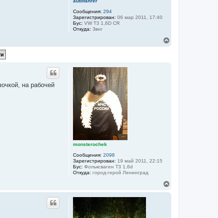
autofahrer
Сообщения:
294
Зарегистрирован:
06 мар 2011, 17:40
Бус:
VW T3 1,6D CR
Откуда:
Звнг
В
е
р
н
у
т
ь
очкой, на рабочей
с
я
к
н
а
ч
а
л
у
monsterochek
Сообщения:
2098
Зарегистрирован:
19 май 2011, 22:15
Бус:
Фольксваген Т3 1,6d
Откуда:
город-герой Ленинград
В
е
р
н
у
т