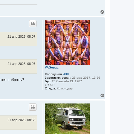
В
е
р
н
у
т
ь
21 апр 2025, 08:07
с
я
к
н
а
ч
21 апр 2025, 08:07
а
VAGовод
л
Сообщения:
430
у
Зарегистрирован:
25 мар 2017, 13:56
ится собрать?
Бус:
T3 Caravelle CL 1987
1.6 CR
Откуда:
Краснодар
В
е
р
н
у
т
ь
21 апр 2025, 08:58
с
я
к