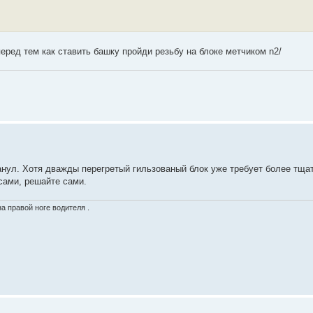
еред тем как ставить башку пройди резьбу на блоке метчиком n2/
нул. Хотя дважды перегретый гильзованый блок уже требует более тща
сами, решайте сами.
а правой ноге водителя .