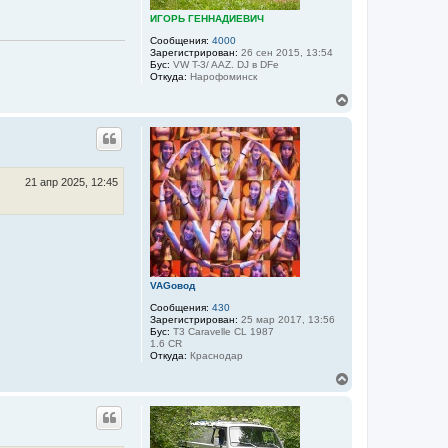
н
ИГОРЬ ГЕННАДИЕВИЧ
а
ч
Сообщения:
4000
а
Зарегистрирован:
26 сен 2015, 13:54
Бус:
VW T-3/ AAZ. DJ в DFе
л
Откуда:
Нарофоминск
у
В
е
р
н
у
т
ь
21 апр 2025, 12:45
с
я
к
н
а
ч
а
VAGовод
л
Сообщения:
430
у
Зарегистрирован:
25 мар 2017, 13:56
Бус:
T3 Caravelle CL 1987
1.6 CR
Откуда:
Краснодар
В
е
р
н
у
т