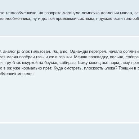
 за теплообменника, на повороте маргнула лампочка давления масла, вст
теплообменника, ну и долгой промывкой системы, я думаю если теплооб
, аналог jx блок гильзован, гбц amc. Однажды перегрел, начало соплив
ерез месяц попёрли газы и ож в горшки. Меняю прокладку, кольца, собир
, тру блок шкуркой на бруске, собираю. Езжу месяц все норм, лезу про
о в ож уже нормально прёт. Куда смотреть, плоскость блока? Трещин в 
ообменник менялся.