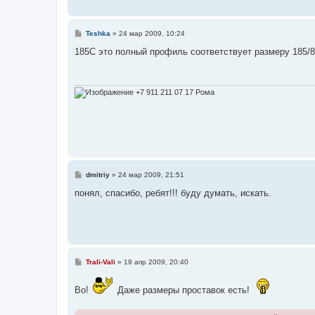
С
Teshka
»
24 мар 2009, 10:24
о
о
185С это полный профиль соответствует размеру 185/
б
щ
е
н
и
+7 911 211 07 17 Рома
е
С
dmitriy
»
24 мар 2009, 21:51
о
о
понял, спасибо, ребят!!! буду думать, искать.
б
щ
е
н
и
е
С
Trali-Vali
»
19 апр 2009, 20:40
о
о
б
Во!
Даже размеры проставок есть!
щ
е
н