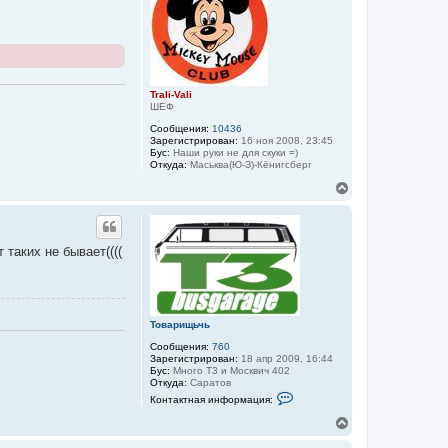
т
ь
с
я
к
н
а
Trali-Vali
ч
ШЕФ
а
Сообщения:
10436
л
Зарегистрирован:
16 ноя 2008, 23:45
у
Бус:
Наши руки не для скуки =)
Откуда:
Маськва(Ю-З)-Кёнигсберг
В
е
р
н
у
таких не бывает((((
т
ь
с
я
к
Товарищьчь
н
а
Сообщения:
760
ч
Зарегистрирован:
18 апр 2009, 16:44
а
Бус:
Много T3 и Москвич 402
л
Откуда:
Саратов
К
у
Контактная информация:
о
н
В
т
е
а