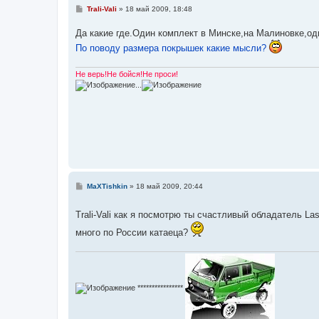
С
Trali-Vali
»
18 май 2009, 18:48
о
о
Да какие где.Один комплект в Минске,на Малиновке,один в
б
щ
По поводу размера покрышек какие мысли?
е
н
и
Не верь!Не бойся!Не проси!
е
...
С
MaXTishkin
»
18 май 2009, 20:44
о
о
б
Trali-Vali как я посмотрю ты счастливый обладатель Last
щ
е
много по России катаеца?
н
и
е
****************