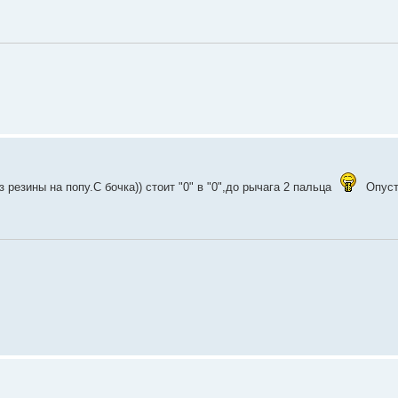
 резины на попу.С бочка)) стоит "0" в "0",до рычага 2 пальца
Опуст