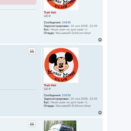
к
н
а
Trali-Vali
ч
ШЕФ
а
Сообщения:
10436
л
Зарегистрирован:
16 ноя 2008, 23:45
у
Бус:
Наши руки не для скуки =)
Откуда:
Маськва(Ю-З)-Кёнигсберг
В
е
р
н
у
т
ь
с
я
к
н
а
Trali-Vali
ч
ШЕФ
а
Сообщения:
10436
л
Зарегистрирован:
16 ноя 2008, 23:45
у
Бус:
Наши руки не для скуки =)
Откуда:
Маськва(Ю-З)-Кёнигсберг
В
е
р
н
у