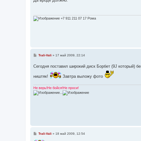
Да вроде должно.
б
щ
е
н
и
+7 911 211 07 17 Рома
е
С
Trali-Vali
»
17 май 2009, 22:14
о
о
Сегодня поставил широкий диск Борбет (9J который) без
б
щ
е
ништяк!
Завтра выложу фото
н
и
е
Не верь!Не бойся!Не проси!
...
С
Trali-Vali
»
18 май 2009, 12:54
о
о