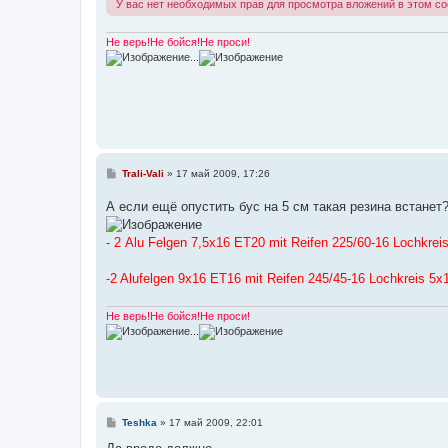
У вас нет необходимых прав для просмотра вложений в этом с
и
е
Не верь!Не бойся!Не проси!
...
С
Trali-Vali
»
17 май 2009, 17:26
о
о
А если ещё опустить бус на 5 см такая резина встанет
б
щ
е
- 2 Alu Felgen 7,5x16 ET20 mit Reifen 225/60-16 Lochkrei
н
и
е
-2 Alufelgen 9x16 ET16 mit Reifen 245/45-16 Lochkreis 5x
Не верь!Не бойся!Не проси!
...
С
Teshka
»
17 май 2009, 22:01
о
о