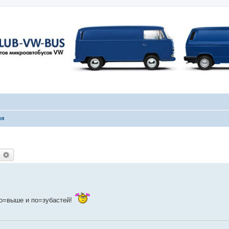
ия
оиск
Расширенный поиск
!По=выше и по=зубастей!