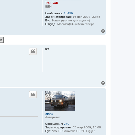
Trali-Vali
ШЕФ
Сообщения:
10436
Зарегистрирован:
16 ноя 2008, 23:45
Бус:
Наши руки не для скуки =)
Откуда:
Маськва(Ю-З)-Кёнигсберг
В
е
р
н
у
RT
т
ь
с
я
к
н
а
ч
В
а
е
л
р
у
н
у
т
ь
с
apots
я
Авторитет
к
Сообщения:
249
н
Зарегистрирован:
05 мар 2009, 15:08
а
Бус:
VW T3 Caravelle GL 2E Digijet
ч