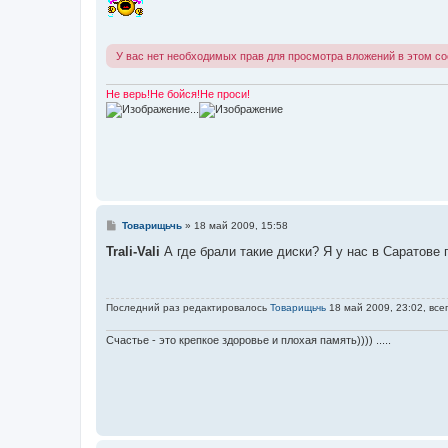
б
щ
е
н
У вас нет необходимых прав для просмотра вложений в этом с
и
е
Не верь!Не бойся!Не проси!
...
С
Товарищьчь
»
18 май 2009, 15:58
о
о
Trali-Vali
А где брали такие диски? Я у нас в Саратове 
б
щ
е
н
Последний раз редактировалось
Товарищьчь
18 май 2009, 23:02, все
и
е
Счастье - это крепкое здоровье и плохая память)))) .....