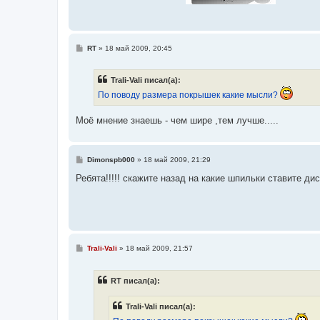
С
RT
»
18 май 2009, 20:45
о
о
б
Trali-Vali писал(а):
щ
е
По поводу размера покрышек какие мысли?
н
и
е
Моё мнение знаешь - чем шире ,тем лучше.....
С
Dimonspb000
»
18 май 2009, 21:29
о
о
Ребята!!!!! скажите назад на какие шпильки ставите д
б
щ
е
н
и
е
С
Trali-Vali
»
18 май 2009, 21:57
о
о
б
RT писал(а):
щ
е
н
Trali-Vali писал(а):
и
е