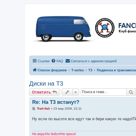
Ссылки
FAQ
Связаться с администрацией
Список форумов
T-series
T3
Подвеска и трансмисс
Диски на Т3
П
Ответить
Re: На Т3 встанут?
С
Trali-Vali
»
23 мар 2009, 22:11
о
о
Ну если по высоте все идут так и бери какую те надо
б
щ
е
н
и
Не верь!Не бойся!Не проси!