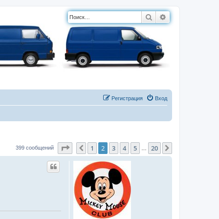
Поиск
Расширенный п
Регистрация
Вход
Страница
2
из
20
1
2
3
4
5
20
Пред.
След.
399 сообщений
…