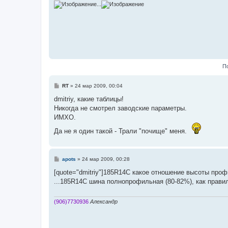
е
...
П
С
RT
»
24 мар 2009, 00:04
о
о
dmitriy, какие таблицы!
б
Никогда не смотрел заводские параметры.
щ
е
ИМХО.
н
и
Да не я один такой - Трали "почище" меня.
е
С
apots
»
24 мар 2009, 00:28
о
о
[quote="dmitriy"]185R14C какое отношение высоты проф
б
...185R14C шина полнопрофильная (80-82%), как прави
щ
е
н
и
(906)7730936
Александр
е