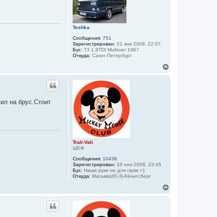
т
ь
с
я
Teshka
к
н
Сообщения:
751
а
Зарегистрирован:
01 янв 2009, 22:07
Бус:
T3 1,9TDI Multivan 1987
ч
Откуда:
Санкт-Петербург
а
л
В
у
е
р
н
у
т
ил на брус.Стоит
ь
с
я
к
н
а
Trali-Vali
ч
ШЕФ
а
Сообщения:
10436
л
Зарегистрирован:
16 ноя 2008, 23:45
у
Бус:
Наши руки не для скуки =)
Откуда:
Маськва(Ю-З)-Кёнигсберг
В
е
р
н
у