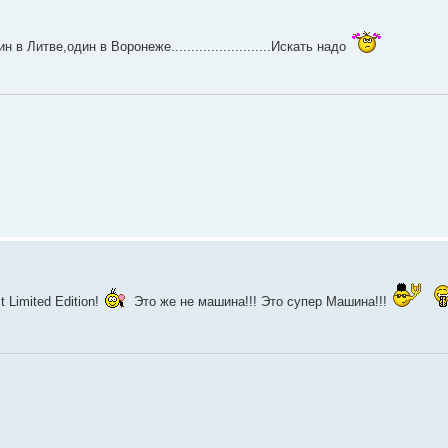
 Литве,один в Воронеже.........................Искать надо
 Limited Edition!
Это же не машина!!! Это супер Машина!!!