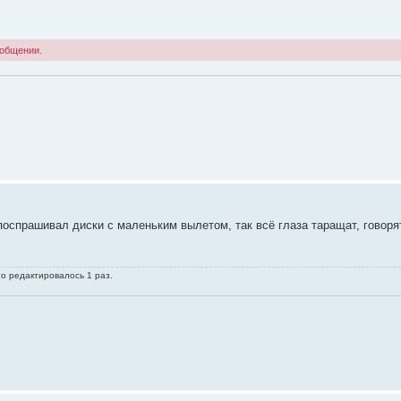
ообщении.
поспрашивал диски с маленьким вылетом, так всё глаза таращат, говорят 
го редактировалось 1 раз.