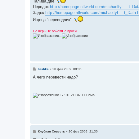
Талица,две
б
Передок
http://homepage.ntlworld.com/michaeltyl ... t_Da
щ
е
Задок
http://homepage.ntlworld.com/michaeltyl ... t_Data.
н
и
Ищеца "переводчик"
е
Не верь!Не бойся!Не проси!
...
С
Teshka
»
20 фев 2009, 09:35
о
о
А чего перевести надо?
б
щ
е
н
и
+7 911 211 07 17 Рома
е
С
Клубная Совесть
»
20 фев 2009, 21:30
о
о