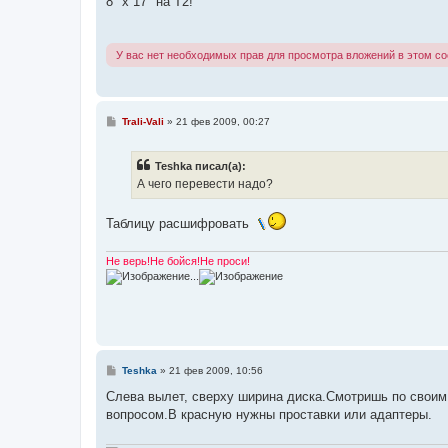
8" х 17" на Т2!
б
щ
е
н
У вас нет необходимых прав для просмотра вложений в этом с
и
е
С
Trali-Vali
»
21 фев 2009, 00:27
о
о
б
Teshka писал(а):
щ
е
А чего перевести надо?
н
и
е
Таблицу расшифровать
Не верь!Не бойся!Не проси!
...
С
Teshka
»
21 фев 2009, 10:56
о
о
Слева вылет, сверху ширина диска.Смотришь по своим 
б
вопросом.В красную нужны проставки или адаптеры.
щ
е
н