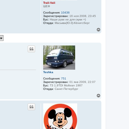
Trali-Vali
ШЕФ
Сообщения:
10436
Зарегистрирован:
16 ноя 2008, 23:45
Бус:
Наши руки не для скуки =)
Откуда:
Маськва(Ю-З)-Кёнигсберг
В
е
р
н
у
т
ь
с
я
к
н
Teshka
а
ч
Сообщения:
751
а
Зарегистрирован:
01 янв 2009, 22:07
Бус:
T3 1,9TDI Multivan 1987
л
Откуда:
Санкт-Петербург
у
В
е
р
н
у
т
ь
с
я