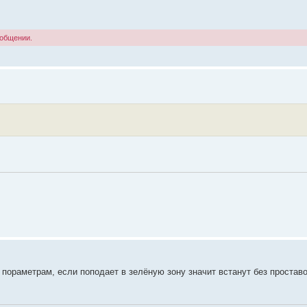
ообщении.
пораметрам, если поподает в зелёную зону значит встанут без проставо