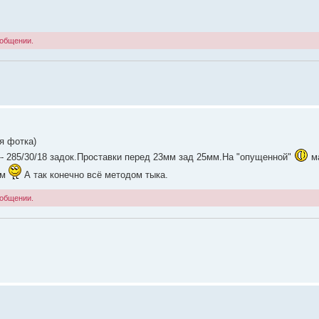
ообщении.
я фотка)
 --- 285/30/18 задок.Проставки перед 23мм зад 25мм.На "опущенной"
м
мм
А так конечно всё методом тыка.
ообщении.