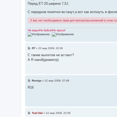
и
Перед.ЕТ-20,ширина 7,5J.
е
С передком понятно=встанут,а вот как воткнуть в фил
У вас нет необходимых прав для просмотра вложений в этом с
Не верь!Не бойся!Не проси!
...
С
RT
»
22 мар 2009, 02:06
о
о
С таким вылетом не встают?
б
А R какой(диаметр).
щ
е
н
и
е
С
Remiga
»
22 мар 2009, 07:48
о
о
R16
б
щ
е
н
и
е
С
Trali-Vali
»
22 мар 2009, 22:59
о