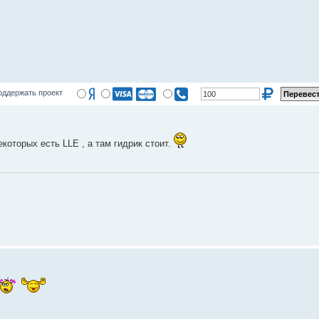
оддержать проект
екоторых есть LLE , а там гидрик стоит.