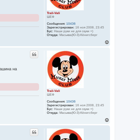
к
н
а
Trali-Vali
ч
ШЕФ
а
Сообщения:
10436
л
Зарегистрирован:
16 ноя 2008, 23:45
у
Бус:
Наши руки не для скуки =)
Откуда:
Маськва(Ю-З)-Кёнигсберг
В
е
р
н
у
т
ь
ашина на
с
я
к
н
а
Trali-Vali
ч
ШЕФ
а
Сообщения:
10436
л
Зарегистрирован:
16 ноя 2008, 23:45
у
Бус:
Наши руки не для скуки =)
Откуда:
Маськва(Ю-З)-Кёнигсберг
В
е
р
н
у