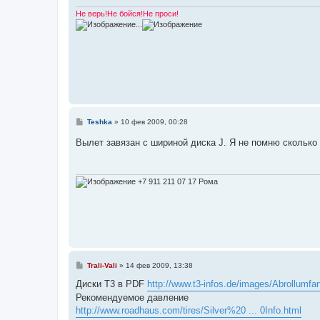
и
е
Не верь!Не бойся!Не проси!
...
С
Teshka
»
10 фев 2009, 00:28
о
о
Вылет завязан с шириной диска J. Я не помню сколько
б
щ
е
н
и
+7 911 211 07 17 Рома
е
С
Trali-Vali
»
14 фев 2009, 13:38
о
о
Диски Т3 в PDF
http://www.t3-infos.de/images/Abrollumfa
б
Рекомендуемое давление
щ
е
http://www.roadhaus.com/tires/Silver%20 ... 0Info.html
н