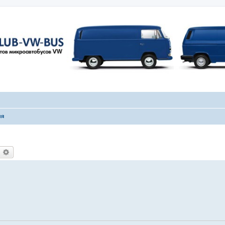
ия
оиск
Расширенный поиск