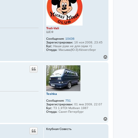
т
ь
с
я
к
н
а
Trali-Vali
ч
ШЕФ
а
Сообщения:
10436
л
Зарегистрирован:
16 ноя 2008, 23:45
у
Бус:
Наши руки не для скуки =)
Откуда:
Маськва(Ю-З)-Кёнигсберг
В
е
р
н
у
т
ь
с
я
Teshka
к
н
Сообщения:
751
а
Зарегистрирован:
01 янв 2009, 22:07
Бус:
T3 1,9TDI Multivan 1987
ч
Откуда:
Санкт-Петербург
а
л
В
у
е
р
Клубная Совесть
н
у