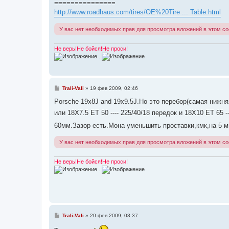
===============
и
е
http://www.roadhaus.com/tires/OE%20Tire ... Table.html
У вас нет необходимых прав для просмотра вложений в этом с
Не верь!Не бойся!Не проси!
...
С
Trali-Vali
»
19 фев 2009, 02:46
о
о
Porsche 19x8J and 19x9.5J.Но это перебор(самая нижня
б
или 18X7.5 ET 50 ---- 225/40/18 передок и 18X10 ET 65
щ
е
60мм.Зазор есть.Мона уменьшить проставки,кмк,на 5 
н
и
е
У вас нет необходимых прав для просмотра вложений в этом с
Не верь!Не бойся!Не проси!
...
С
Trali-Vali
»
20 фев 2009, 03:37
о
о