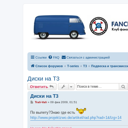
Ссылки
FAQ
Связаться с администрацией
Список форумов
T-series
T3
Подвеска и трансмисс
Диски на Т3
П
Ответить
Диски на Т3
С
Trali-Vali
»
09 фев 2009, 01:51
о
о
По вылету?Знаю где есть
б
щ
http://www.projektzwo.de/artikel/rad.php?rad=1&fzg=14
е
н
и