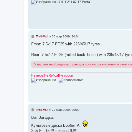
и
+7 911 211 07 17 Рома
е
С
Trali-Vali
»
05 мар 2009, 20:04
о
о
Front: 7.5x17 ET25 with 225/45/17 tyres.
б
щ
е
Rear: 7.5x17 ET25 (milled back 1inch!) with 235/45/17 tyre
н
и
У вас нет необходимых прав для просмотра вложений в этом с
е
Не верь!Не бойся!Не проси!
...
С
Trali-Vali
»
22 мар 2009, 00:00
о
о
Вот.Загадка.
б
щ
Культовые диски Борбет А
е
Зад.ЕТ-15!!!!,ширина 9J!!!!
н