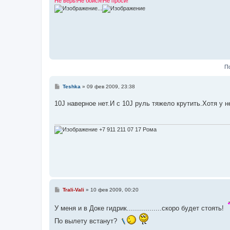
Не верь!Не бойся!Не проси!
е
...
П
С
Teshka
»
09 фев 2009, 23:38
о
о
10J наверное нет.И с 10J руль тяжело крутить.Хотя у н
б
щ
е
н
и
+7 911 211 07 17 Рома
е
С
Trali-Vali
»
10 фев 2009, 00:20
о
о
У меня и в Доке гидрик.................скоро будет стоять!
б
щ
По вылету встанут?
е
н