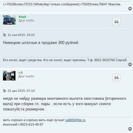
т.+79188семь73723 (WhatsApp только сообщения);+79283семь70647 Максим.
Klip2
Друг клуба
С
11 ноя 2015, 23:22
о
о
Немецкие штатные в продаже 300 рублей.
б
щ
е
н
и
Кто хочет, ищет средства. Кто не хочет, ищет причины. Т.ф. 8921 9032766 Сергей.
е
т-3
Друг клуба
С
31 дек 2015, 07:10
о
о
нигде не найду размера монтажного вылета хвостовика (вторичного
б
вала) при сборке гл. пары . если есть у кого мануал скинте
щ
е
пожалуйста размерчик .
н
и
е
жить хорошо а хорошо жить ещё лучше!
val083@bk.ru
Анатолий т.8923-613-48-87