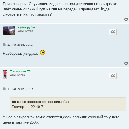
о
Привет парни. Случилась беда с кпп при движении на нейтралке
б
идёт очень сильный гул из кпп на передачи проподает. Куда
щ
е
смотреть и на что грешить?
н
и
е
кубик рубик
Друг клуба
С
11 ноя 2015, 22:17
о
о
Разберешь увидишь
б
щ
е
н
и
Transporter T3
е
Друг клуба
С
11 ноя 2015, 23:15
о
о
б
санек воронеж синкро писал(а):
щ
е
Размер----- 22-40-7
н
и
е
У нас в стиралках такие ставятся,если сальник хороший то у него
цена в закупке 250р.