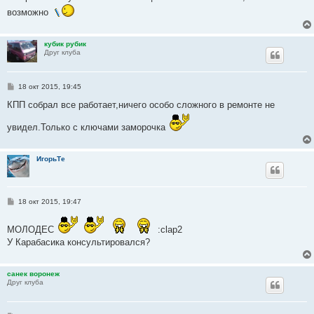
б
возможно
щ
е
н
и
кубик рубик
е
Друг клуба
С
18 окт 2015, 19:45
о
о
КПП собрал все работает,ничего особо сложного в ремонте не
б
щ
увидел.Только с ключами заморочка
е
н
и
е
ИгорьТе
С
18 окт 2015, 19:47
о
о
б
МОЛОДЕС
:clap2
щ
У Карабасика консультировался?
е
н
и
е
санек воронеж
Друг клуба