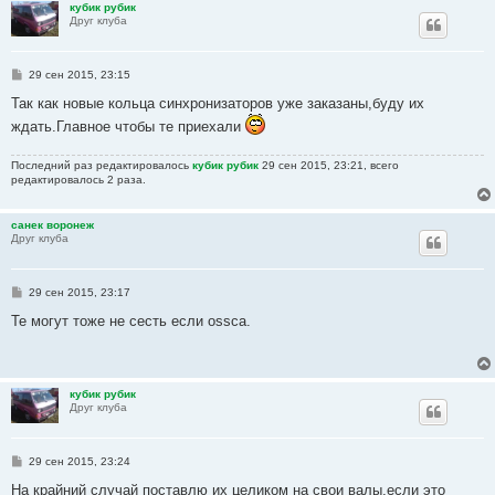
кубик рубик
е
Друг клуба
С
29 сен 2015, 23:15
о
о
Так как новые кольца синхронизаторов уже заказаны,буду их
б
ждать.Главное чтобы те приехали
щ
е
н
Последний раз редактировалось
кубик рубик
29 сен 2015, 23:21, всего
и
редактировалось 2 раза.
е
санек воронеж
Друг клуба
С
29 сен 2015, 23:17
о
о
Те могут тоже не сесть если ossca.
б
щ
е
н
и
кубик рубик
е
Друг клуба
С
29 сен 2015, 23:24
о
о
На крайний случай поставлю их целиком на свои валы,если это