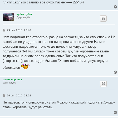
е
плиту.Сколько ставлю все сухо.Размер----- 22-40-7
кубик рубик
Друг клуба
С
29 сен 2015, 22:40
о
о
irom подогнал кпп старого образца на запчасти,за что ему спасибо.Но
б
разобрав ее,увидел,что кольца синхронизаторов другие.На мои
щ
е
шестерни надеваются только до половины конуса и зазор
н
получается 3-4 мм.Сухари тоже совсем другие,коротенькие какие
и
е
то,причем на обоих валах одинаковые.Так что получается они
(старые кпп)разных видов бывают?Хотел собрать из двух одну и
обломался
санек воронеж
Друг клуба
С
29 сен 2015, 23:02
о
о
Не парься.Точи синхроны снутри.Можно наждачкой подогнать.Сухари
б
ставь короткие будут работать.
щ
е
н
и