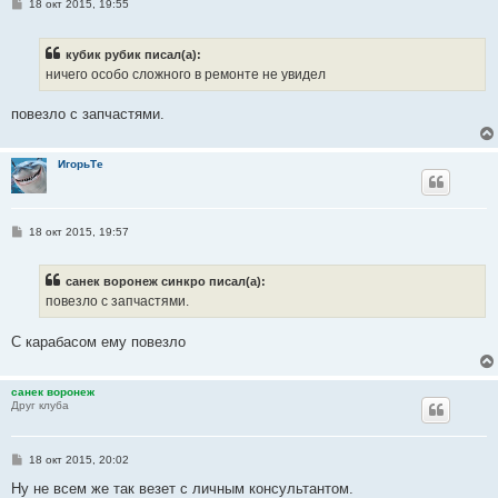
С
18 окт 2015, 19:55
о
о
б
кубик рубик писал(а):
щ
е
ничего особо сложного в ремонте не увидел
н
и
е
повезло с запчастями.
ИгорьТе
С
18 окт 2015, 19:57
о
о
б
санек воронеж синкро писал(а):
щ
е
повезло с запчастями.
н
и
е
С карабасом ему повезло
санек воронеж
Друг клуба
С
18 окт 2015, 20:02
о
о
Ну не всем же так везет с личным консультантом.