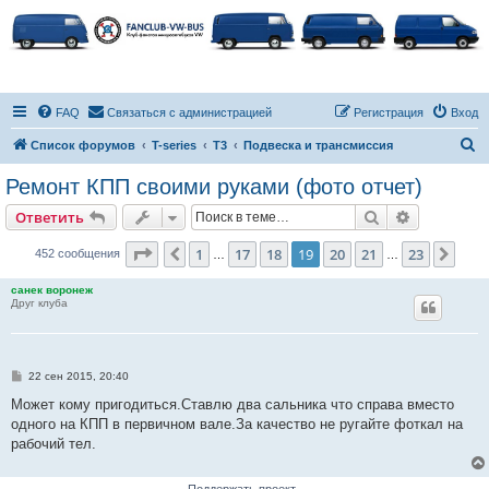
FAQ
Связаться с администрацией
Регистрация
Вход
П
Список форумов
T-series
T3
Подвеска и трансмиссия
о
Ремонт КПП своими руками (фото отчет)
и
Поиск
Расширен
Ответить
с
к
Страница
19
из
23
1
17
18
19
20
21
23
Пред.
След
452 сообщения
…
…
санек воронеж
Друг клуба
С
22 сен 2015, 20:40
о
о
Может кому пригодиться.Ставлю два сальника что справа вместо
б
одного на КПП в первичном вале.За качество не ругайте фоткал на
щ
е
рабочий тел.
н
и
е
Поддержать проект