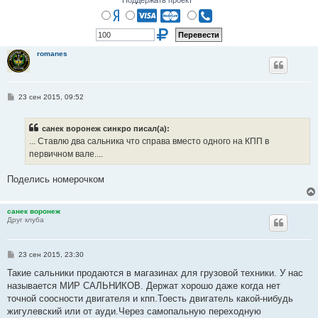
romanes
С
23 сен 2015, 09:52
о
о
б
санек воронеж синкро писал(а):
щ
е
... Ставлю два сальника что справа вместо одного на КПП в
н
первичном вале....
и
е
Поделись номерочком
санек воронеж
Друг клуба
С
23 сен 2015, 23:30
о
о
Такие сальники продаются в магазинах для грузовой техники. У нас
б
называется МИР САЛЬНИКОВ. Держат хорошо даже когда нет
щ
е
точной соосности двигателя и кпп.Тоесть двигатель какой-нибудь
н
жигулевский или от ауди.Через самопальную переходную
и