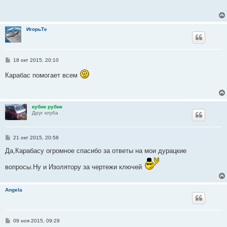
б
щ
е
н
и
ИгорьТе
е
С
18 окт 2015, 20:10
о
о
Карабас помогает всем
б
щ
е
н
и
кубик рубик
е
Друг клуба
С
21 окт 2015, 20:58
о
о
Да,Карабасу огромное спасибо за ответы на мои дурацкие
б
щ
вопросы.Ну и Изолятору за чертежи ключей
е
н
и
е
Angela
С
09 ноя 2015, 09:29
о