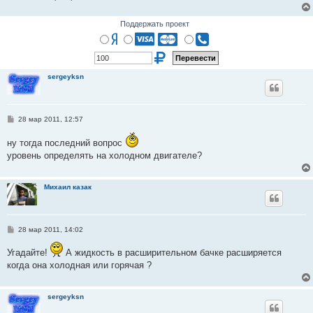
Поддержать проект
sergeyksn
С
28 мар 2011, 12:57
о
о
ну тогда последний вопрос
б
щ
уровень определять на холодном двигателе?
е
н
и
е
Михаил казак
С
28 мар 2011, 14:02
о
о
Угадайте!
А жидкость в расширительном бачке расширяется
б
щ
когда она холодная или горячая ?
е
н
и
е
sergeyksn