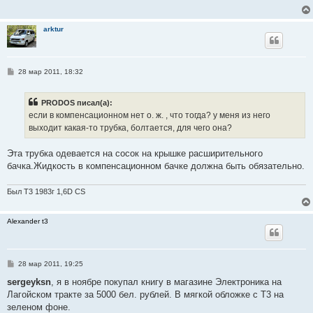
е
н
и
arktur
е
С
28 мар 2011, 18:32
о
о
б
PRODOS писал(а):
щ
е
если в компенсационном нет о. ж. , что тогда? у меня из него
н
выходит какая-то трубка, болтается, для чего она?
и
е
Эта трубка одевается на сосок на крышке расширительного
бачка.Жидкость в компенсационном бачке должна быть обязательно.
Был Т3 1983г 1,6D CS
Alexander t3
С
28 мар 2011, 19:25
о
о
sergeyksn
, я в ноябре покупал книгу в магазине Электроника на
б
Лагойском тракте за 5000 бел. рублей. В мягкой обложке с Т3 на
щ
е
зеленом фоне.