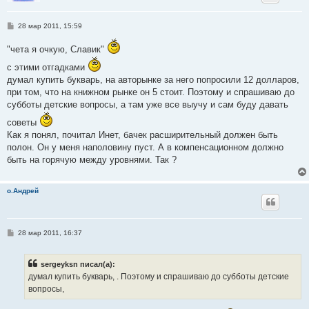
С
28 мар 2011, 15:59
о
о
"чета я очкую, Славик"
б
щ
с этими отгадками
е
н
думал купить букварь, на авторынке за него попросили 12 долларов,
и
при том, что на книжном рынке он 5 стоит. Поэтому и спрашиваю до
е
субботы детские вопросы, а там уже все выучу и сам буду давать
советы
Как я понял, почитал Инет, бачек расширительный должен быть
полон. Он у меня наполовину пуст. А в компенсационном должно
быть на горячую между уровнями. Так ?
о.Андрей
С
28 мар 2011, 16:37
о
о
б
sergeyksn писал(а):
щ
е
думал купить букварь, . Поэтому и спрашиваю до субботы детские
н
вопросы,
и
е