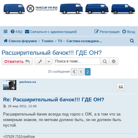
FAQ
Связаться с администрацией
Регистрация
Вход
П
Список форумов
T-series
T3
Система охлаждения, отопители и автономки
о
Расширительный бачок!!! ГДЕ ОН?
и
Поиск
Расширен
Ответить
с
к
1
2
Пред.
33 сообщения
pavluxa-xa
Re: Расширительный бачок!!! ГДЕ ОН?
С
28 мар 2011, 12:46
о
о
Расширительный бачек всегда под горло с ОЖ, а в том что за
б
номерным знаком, по меткам должно быть, он не должен быть
щ
е
пустой.
н
и
е
+37529 7151три8три