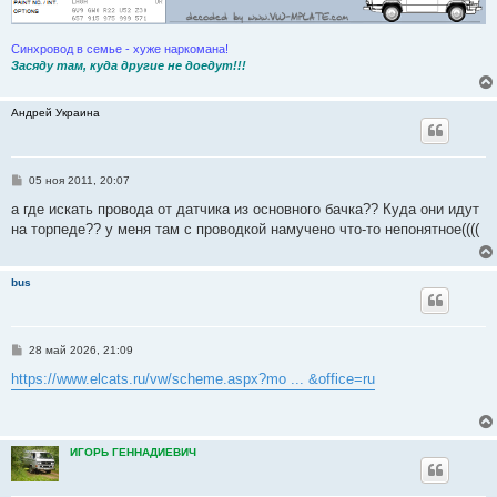
Синхровод в семье - хуже наркомана!
Засяду там, куда другие не доедут!!!
Андрей Украина
С
05 ноя 2011, 20:07
о
о
а где искать провода от датчика из основного бачка?? Куда они идут
б
на торпеде?? у меня там с проводкой намучено что-то непонятное((((
щ
е
н
и
bus
е
С
28 май 2026, 21:09
о
о
https://www.elcats.ru/vw/scheme.aspx?mo ... &office=ru
б
щ
е
н
и
ИГОРЬ ГЕННАДИЕВИЧ
е