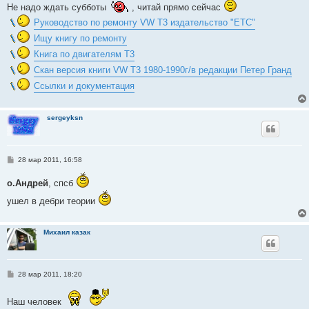
Не надо ждать субботы
, читай прямо сейчас
Руководство по ремонту VW T3 издательство "ЕТС"
Ищу книгу по ремонту
Книга по двигателям T3
Скан версия книги VW T3 1980-1990г/в редакции Петер Гранд
Ссылки и документация
sergeyksn
С
28 мар 2011, 16:58
о
о
о.Андрей
, спсб
б
щ
ушел в дебри теории
е
н
и
е
Михаил казак
С
28 мар 2011, 18:20
о
о
б
Наш человек
щ