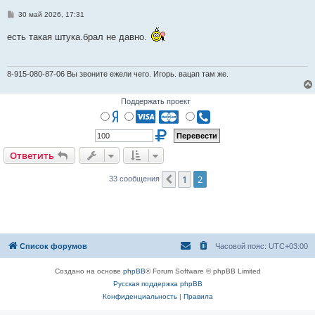
С
30 май 2026, 17:31
о
о
есть такая штука.брал не давно.
б
щ
е
н
и
8-915-080-87-06 Вы звоните ежели чего. Игорь. вацап там же.
е
Поддержать проект
Ответить
1
2
Пред.
33 сообщения
Список форумов
Часовой пояс:
UTC+03:00
Создано на основе
phpBB
® Forum Software © phpBB Limited
Русская поддержка phpBB
Конфиденциальность
|
Правила