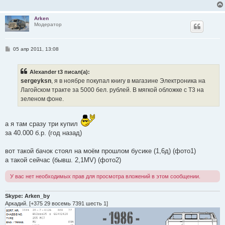
н
и
е
Arken
Модератор
С
05 апр 2011, 13:08
о
о
б
Alexander t3 писал(а):
щ
е
sergeyksn
, я в ноябре покупал книгу в магазине Электроника на
н
Лагойском тракте за 5000 бел. рублей. В мягкой обложке с Т3 на
и
е
зеленом фоне.
а я там сразу три купил
за 40.000 б.р. (год назад)
вот такой бачок стоял на моём прошлом бусике (1,6д) (фото1)
а такой сейчас (бывш. 2,1MV) (фото2)
У вас нет необходимых прав для просмотра вложений в этом сообщении.
Skype: Arken_by
Аркадий. [+375 29 восемь 7391 шесть 1]