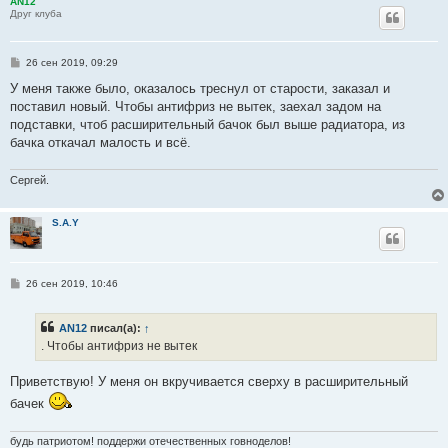
AN12
Друг клуба
С
26 сен 2019, 09:29
о
о
У меня также было, оказалось треснул от старости, заказал и
б
поставил новый. Чтобы антифриз не вытек, заехал задом на
щ
е
подставки, чтоб расширительный бачок был выше радиатора, из
н
бачка откачал малость и всё.
и
е
Сергей.
S.A.Y
С
26 сен 2019, 10:46
о
о
б
AN12
писал(а):
↑
щ
е
. Чтобы антифриз не вытек
н
и
е
Приветствую! У меня он вкручивается сверху в расширительный
бачек
будь патриотом! поддержи отечественных говноделов!