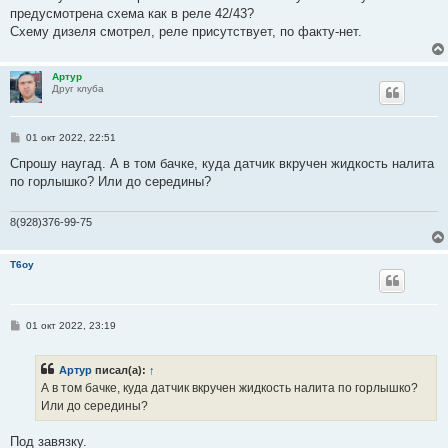
предусмотрена схема как в реле 42/43?
Схему дизеля смотрел, реле присутствует, по факту-нет.
Артур
Друг клуба
С
01 окт 2022, 22:51
о
о
Спрошу наугад. А в том бачке, куда датчик вкручен жидкость налита
б
по горлышко? Или до середины?
щ
е
н
и
8(928)376-99-75
е
T6oy
С
01 окт 2022, 23:19
о
о
б
Артур
писал(а):
↑
щ
е
А в том бачке, куда датчик вкручен жидкость налита по горлышко?
н
Или до середины?
и
е
Под завязку.