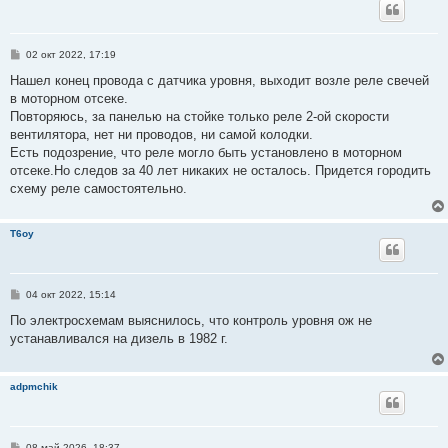
С
02 окт 2022, 17:19
о
о
Нашел конец провода с датчика уровня, выходит возле реле свечей
б
в моторном отсеке.
щ
е
Повторяюсь, за панелью на стойке только реле 2-ой скорости
н
вентилятора, нет ни проводов, ни самой колодки.
и
е
Есть подозрение, что реле могло быть установлено в моторном
отсеке.Но следов за 40 лет никаких не осталось. Придется городить
схему реле самостоятельно.
T6oy
С
04 окт 2022, 15:14
о
о
По электросхемам выяснилось, что контроль уровня ож не
б
устанавливался на дизель в 1982 г.
щ
е
н
и
adpmchik
е
С
08 май 2026, 18:37