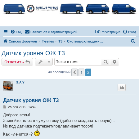
FAQ
Связаться с администрацией
Регистрация
Вход
П
Список форумов
T-series
T3
Система охлаждения, отопители и автономки
о
Датчик уровня ОЖ T3
и
Поиск
Расширен
Ответить
с
к
1
2
Пред.
40 сообщений
S.A.Y
Датчик уровня ОЖ T3
С
25 сен 2019, 14:42
о
о
Доброго всем!
б
Звиняйте, влез в чужую тему (дабы не создавать новую)...
щ
е
Из под датчика подтекает/подлавливает тосол!
н
и
Как «лечится»?
е