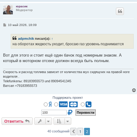
юрасик
Модератор
С
10 май 2026, 18:09
о
о
б
adpmchik
писал(а):
↑
щ
е
на оборотах жидкость уходит, бросаю газ уровень поднимается
н
и
е
Вот для этого и стоит ещё один бачок под номерным знаком. А
который в моторном отсеке должен всегда быть полным.
Скорость и расход топлива зависит от количества мух сидящчих на правой ноге
водителя .
Telefunkenы: 89183955573 und 89094541345
Ватсап +79183955573
Поддержать проект
Ответить
1
2
Пред.
40 сообщений