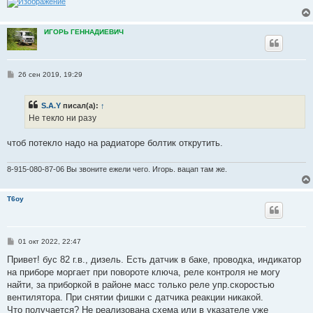
ИГОРЬ ГЕННАДИЕВИЧ
С
26 сен 2019, 19:29
о
о
б
S.A.Y
писал(а):
↑
щ
е
Не текло ни разу
н
и
е
чтоб потекло надо на радиаторе болтик открутить.
8-915-080-87-06 Вы звоните ежели чего. Игорь. вацап там же.
T6oy
С
01 окт 2022, 22:47
о
о
Привет! бус 82 г.в., дизель. Есть датчик в баке, проводка, индикатор
б
на приборе моргает при повороте ключа, реле контроля не могу
щ
е
найти, за приборкой в районе масс только реле упр.скоростью
н
вентилятора. При снятии фишки с датчика реакции никакой.
и
е
Что получается? Не реализована схема или в указателе уже