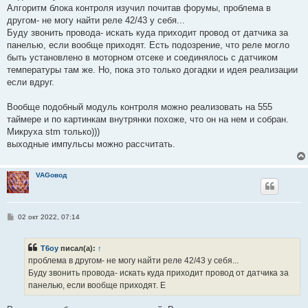
Алгоритм блока контроля изучил почитав форумы, проблема в
другом- не могу найти реле 42/43 у себя...
Буду звонить провода- искать куда приходит провод от датчика за
панелью, если вообще приходят. Есть подозрение, что реле могло
быть установлено в моторном отсеке и соединялось с датчиком
температуры там же. Но, пока это только догадки и идея реализации
если вдруг.
Вообще подобный модуль контроля можно реализовать на 555
таймере и по картинкам внутрянки похоже, что он на нем и собран.
Микруха stm только)))
выходные импульсы можно рассчитать.
VAGовод
С
02 окт 2022, 07:14
о
о
б
T6oy
писал(а):
↑
щ
е
проблема в другом- не могу найти реле 42/43 у себя...
н
Буду звонить провода- искать куда приходит провод от датчика за
и
е
панелью, если вообще приходят. Е