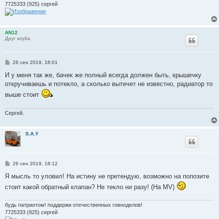
7725333 (925) сергей
AN12
Друг клуба
С
26 сен 2019, 18:01
о
о
И у меня так же, бачек же полный всегда должен быть, крышечку
б
откручиваешь и потекло, а сколько вытечет не известно, радиатор то
щ
е
выше стоит
н
и
е
Сергей.
S.A.Y
С
26 сен 2019, 18:12
о
о
Я мысль то уловил! На истину не претендую, возможно на попозите
б
стоит какой обратный клапан? Не текло ни разу! (На MV)
щ
е
н
и
будь патриотом! поддержи отечественных говноделов!
е
7725333 (925) сергей