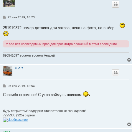
е
С
25 сен 2019, 18:23
о
о
251919372 номер датчика для заказа, цена на фото, на выбор...
б
щ
е
н
и
У вас нет необходимых прав для просмотра вложений в этом сообщении.
е
890541097 восемь восемь Андрей
S.A.Y
С
25 сен 2019, 18:54
о
о
Спасибо огромное! С утра займусь поиском
б
щ
е
н
и
будь патриотом! поддержи отечественных говноделов!
е
7725333 (925) сергей