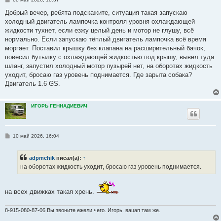
о
о
Добрый вечер, ребята подскажите, ситуация такая запускаю
б
холодный двигатель лампочка контроля уровня охлаждающей
щ
е
жидкости тухнет, если езжу целый день и мотор не глушу, всё
н
нормально. Если запускаю тёплый двигатель лампочка всё время
и
е
моргает. Поставил крышку без клапана на расширительный бачок,
повесил бутылку с охлаждающей жидкостью под крышу, вывел туда
шланг, запустил холодный мотор пузырей нет, на оборотах жидкость
уходит, бросаю газ уровень поднимается. Где зарыта собака?
Двигатель 1.6 GS.
ИГОРЬ ГЕННАДИЕВИЧ
С
10 май 2026, 16:04
о
о
б
adpmchik
писал(а):
↑
щ
е
на оборотах жидкость уходит, бросаю газ уровень поднимается.
н
и
е
на всех движках такая хрень.
8-915-080-87-06 Вы звоните ежели чего. Игорь. вацап там же.