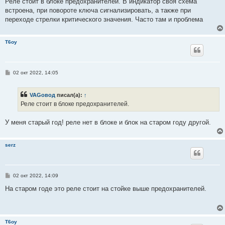
Реле стоит в блоке предохранителей. В индикатор своя схема
встроена, при повороте ключа сигнализировать, а также при
переходе стрелки критического значения. Часто там и проблема
T6oy
С
02 окт 2022, 14:05
о
о
б
VAGовод
писал(а):
↑
щ
е
Реле стоит в блоке предохранителей.
н
и
е
У меня старый год! реле нет в блоке и блок на старом году другой.
serz
С
02 окт 2022, 14:09
о
о
На старом годе это реле стоит на стойке выше предохранителей.
б
щ
е
н
и
T6oy
е