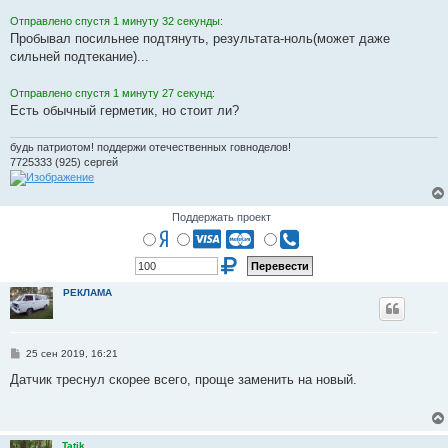
Отправлено спустя 1 минуту 32 секунды:
Пробывал посильнее подтянуть, результата-ноль(может даже
сильней подтекание)...
Отправлено спустя 1 минуту 27 секунд:
Есть обычный герметик, но стоит ли?
будь патриотом! поддержи отечественных говноделов!
7725333 (925) сергей
Поддержать проект
РЕКЛАМА
С
25 сен 2019, 16:21
о
о
Датчик треснул скорее всего, проще заменить на новый.
б
щ
е
н
и
Tatik