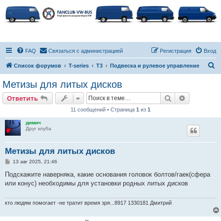
FAQ
Связаться с администрацией
Регистрация
Вход
П
Список форумов
T-series
T3
Подвеска и рулевое управление
о
Метизы для литых дисков
и
Поиск
Расширен
Ответить
с
11 сообщений • Страница
1
из
1
к
димич
Друг клуба
Метизы для литых дисков
С
13 авг 2025, 21:46
о
о
Подскажите наверняка, какие основания головок болтов/гаек(сфера
б
или конус) необходимы для установки родных литых дисков
щ
е
н
и
кто людям помогает -не тратит время зря...8917 1330181 Дмитрий
е