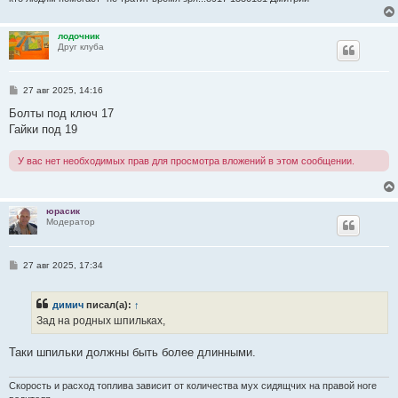
лодочник
Друг клуба
С
27 авг 2025, 14:16
о
о
Болты под ключ 17
б
Гайки под 19
щ
е
н
У вас нет необходимых прав для просмотра вложений в этом сообщении.
и
е
юрасик
Модератор
С
27 авг 2025, 17:34
о
о
б
димич
писал(а):
↑
щ
е
Зад на родных шпильках,
н
и
е
Таки шпильки должны быть более длинными.
Скорость и расход топлива зависит от количества мух сидящчих на правой ноге