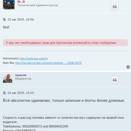
Dr_G
Технический администратор
С
15 авг 2025, 10:56
о
о
test
б
щ
е
н
У вас нет необходимых прав для просмотра вложений в этом сообщении.
и
е
Administartor
http://www.bus-club.by
Main Bas
http://fanclub-vw-bus.ru/forum/viewtopi ... 102&t=6178
юрасик
Модератор
С
16 авг 2025, 15:25
о
о
Всё абсолютно одинаково, только шпильки и болты более длинные.
б
щ
е
н
и
Скорость и расход топлива зависит от количества мух сидящчих на правой ноге
е
водителя .
Telefunkenы: 89183955573 und 89094541345
Ватсап +79183955573