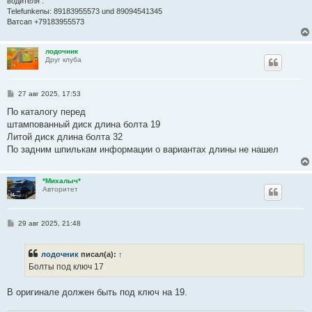
водителя .
Telefunkenы: 89183955573 und 89094541345
Ватсап +79183955573
лодочник
Друг клуба
С
27 авг 2025, 17:53
о
о
По каталогу перед
б
штампованный диск длина болта 19
щ
е
Литой диск длина болта 32
н
По задним шпилькам информации о вариантах длины не нашел
и
е
*Михалыч*
Авторитет
С
29 авг 2025, 21:48
о
о
б
лодочник
писал(а):
↑
щ
е
Болты под ключ 17
н
и
е
В оригинале должен быть под ключ на 19.