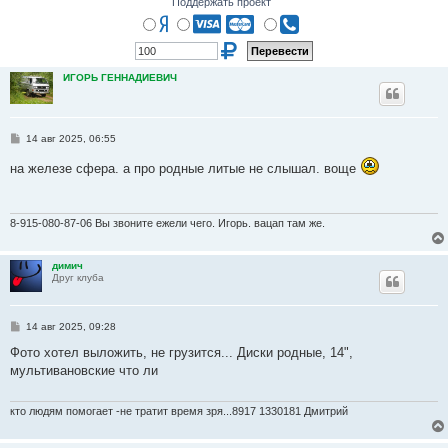
Поддержать проект
ИГОРЬ ГЕННАДИЕВИЧ
С
14 авг 2025, 06:55
о
о
на железе сфера. а про родные литые не слышал. воще
б
щ
е
н
и
8-915-080-87-06 Вы звоните ежели чего. Игорь. вацап там же.
е
димич
Друг клуба
С
14 авг 2025, 09:28
о
о
Фото хотел выложить, не грузится... Диски родные, 14",
б
мультивановские что ли
щ
е
н
и
кто людям помогает -не тратит время зря...8917 1330181 Дмитрий
е