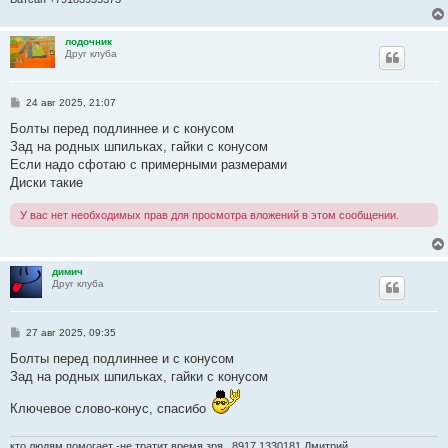
лодочник
Друг клуба
С
24 авг 2025, 21:07
о
о
Болты перед подлиннее и с конусом
б
Зад на родных шпильках, гайки с конусом
щ
е
Если надо сфотаю с примерными размерами
н
Диски такие
и
е
У вас нет необходимых прав для просмотра вложений в этом сообщении.
димич
Друг клуба
С
27 авг 2025, 09:35
о
о
Болты перед подлиннее и с конусом
б
Зад на родных шпильках, гайки с конусом
щ
е
н
Ключевое слово-конус, спасибо
и
е
кто людям помогает -не тратит время зря...8917 1330181 Дмитрий