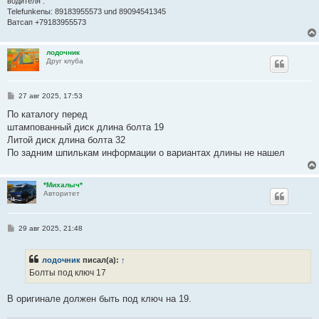
водителя .
Telefunkenы: 89183955573 und 89094541345
Ватсап +79183955573
лодочник
Друг клуба
С
27 авг 2025, 17:53
о
о
По каталогу перед
б
штампованный диск длина болта 19
щ
е
Литой диск длина болта 32
н
По задним шпилькам информации о вариантах длины не нашел
и
е
*Михалыч*
Авторитет
С
29 авг 2025, 21:48
о
о
б
лодочник
писал(а):
↑
щ
е
Болты под ключ 17
н
и
е
В оригинале должен быть под ключ на 19.