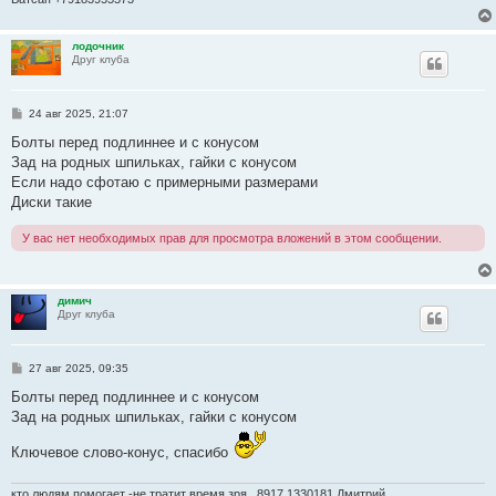
лодочник
Друг клуба
С
24 авг 2025, 21:07
о
о
Болты перед подлиннее и с конусом
б
Зад на родных шпильках, гайки с конусом
щ
е
Если надо сфотаю с примерными размерами
н
Диски такие
и
е
У вас нет необходимых прав для просмотра вложений в этом сообщении.
димич
Друг клуба
С
27 авг 2025, 09:35
о
о
Болты перед подлиннее и с конусом
б
Зад на родных шпильках, гайки с конусом
щ
е
н
Ключевое слово-конус, спасибо
и
е
кто людям помогает -не тратит время зря...8917 1330181 Дмитрий