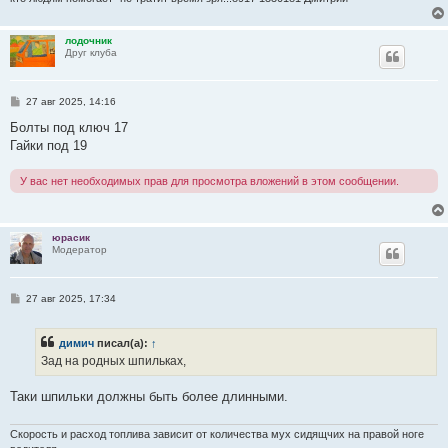
лодочник
Друг клуба
С
27 авг 2025, 14:16
о
о
Болты под ключ 17
б
Гайки под 19
щ
е
н
У вас нет необходимых прав для просмотра вложений в этом сообщении.
и
е
юрасик
Модератор
С
27 авг 2025, 17:34
о
о
б
димич
писал(а):
↑
щ
е
Зад на родных шпильках,
н
и
е
Таки шпильки должны быть более длинными.
Скорость и расход топлива зависит от количества мух сидящчих на правой ноге