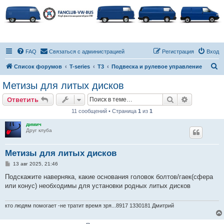
FAQ
Связаться с администрацией
Регистрация
Вход
П
Список форумов
T-series
T3
Подвеска и рулевое управление
о
Метизы для литых дисков
и
Поиск
Расширен
Ответить
с
11 сообщений • Страница
1
из
1
к
димич
Друг клуба
Метизы для литых дисков
С
13 авг 2025, 21:46
о
о
Подскажите наверняка, какие основания головок болтов/гаек(сфера
б
или конус) необходимы для установки родных литых дисков
щ
е
н
и
кто людям помогает -не тратит время зря...8917 1330181 Дмитрий
е