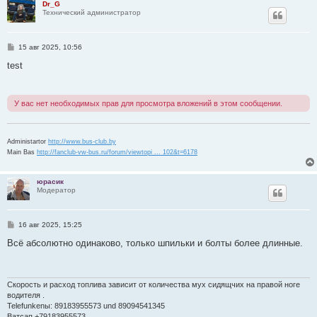
Dr_G
Технический администратор
С
15 авг 2025, 10:56
о
о
test
б
щ
е
н
У вас нет необходимых прав для просмотра вложений в этом сообщении.
и
е
Administartor
http://www.bus-club.by
Main Bas
http://fanclub-vw-bus.ru/forum/viewtopi ... 102&t=6178
юрасик
Модератор
С
16 авг 2025, 15:25
о
о
Всё абсолютно одинаково, только шпильки и болты более длинные.
б
щ
е
н
и
Скорость и расход топлива зависит от количества мух сидящчих на правой ноге
е
водителя .
Telefunkenы: 89183955573 und 89094541345
Ватсап +79183955573