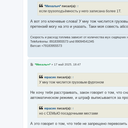
б
*Михалыч*
писал(а):
↑
щ
е
если грузоподъёмность у него записана более 1Т.
н
и
е
А вот это ключевые слова! У мну тож числится груз
претензий могу на это и указать. Таки моя совесть абс
Скорость и расход топлива зависит от количества мух сидящчих н
Telefunkenы: 89183955573 und 89094541345
Ватсап +79183955573
С
*Михалыч*
»
17 май 2025, 18:47
о
о
б
юрасик
писал(а):
↑
щ
е
У мну тож числится грузовым фургоном
н
и
е
Не хочу тебя расстраивать, закон говорит о том, что с
автоматическом режиме, и штраф выписывается за про
юрасик
писал(а):
↑
но с СЕМЬЮ посадочными местами
А это говорит о том, что тебе не запрещено перевозить