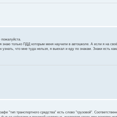
е пожалуйста.
 я знаю только ПДД которым меня научили в автошколе. А если я на сво
 узнать, что мне туда нельзя, я выехал и еду по знакам. Знаки есть ка
афе "тип транспортного средства" есть слово "грузовой". Соответствен
 он был со стёклами и похожей надписью, инспектор сразу при осмотре ис