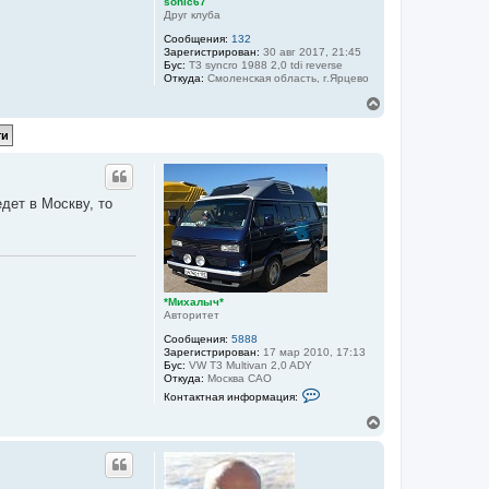
sonic67
Друг клуба
Сообщения:
132
Зарегистрирован:
30 авг 2017, 21:45
Бус:
T3 syncro 1988 2,0 tdi reverse
Откуда:
Смоленская область, г.Ярцево
В
е
р
н
у
т
ь
едет в Москву, то
с
я
к
н
а
ч
а
*Михалыч*
Авторитет
л
у
Сообщения:
5888
Зарегистрирован:
17 мар 2010, 17:13
Бус:
VW T3 Multivan 2,0 ADY
Откуда:
Москва САО
К
Контактная информация:
о
н
В
т
е
а
р
к
н
т
у
н