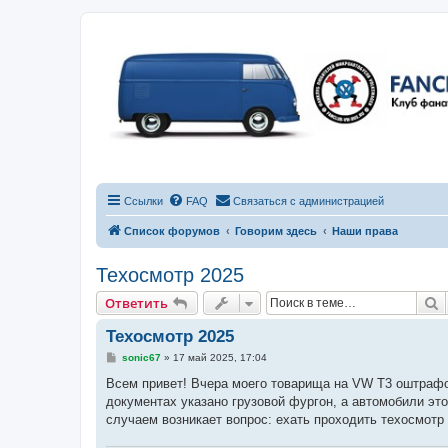
Ссылки
FAQ
Связаться с администрацией
Список форумов
Говорим здесь
Наши права
Техосмотр 2025
П
Ответить
Техосмотр 2025
С
sonic67
»
17 май 2025, 17:04
о
о
Всем привет! Вчера моего товарища на VW T3 оштрафов
б
документах указано грузовой фургон, а автомобили это
щ
е
случаем возникает вопрос: ехать проходить техосмотр 
н
и