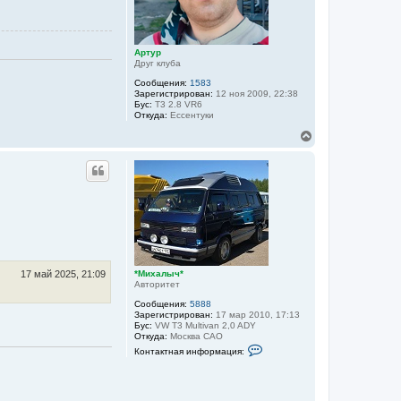
ц
н
и
а
я
ч
п
о
а
Артур
л
л
Друг клуба
ь
у
з
Сообщения:
1583
о
Зарегистрирован:
12 ноя 2009, 22:38
в
Бус:
T3 2.8 VR6
а
Откуда:
Ессентуки
т
е
В
л
е
я
р
*
н
М
у
и
х
т
а
ь
л
с
ы
я
ч
к
*
н
а
*Михалыч*
17 май 2025, 21:09
Авторитет
ч
а
Сообщения:
5888
л
Зарегистрирован:
17 мар 2010, 17:13
у
Бус:
VW T3 Multivan 2,0 ADY
Откуда:
Москва САО
К
Контактная информация:
о
н
т
а
к