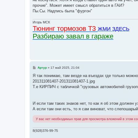
щ
е
прочие". Может имеет смысл обратиться в ГАИ?
н
Пы.Сы. Надпись была "фургон"
и
е
Игорь МСК
Тюнинг тормозов Т3
ЖМИ ЗДЕСЬ
Разбираю завал в гараже
С
Артур
»
17 май 2025, 21:04
о
о
Я так понимаю, там везде на въездах где только можно
б
201311081407-201311081407-1.jpg
щ
е
Т.е КИРПИЧ с табличкой "грузовых автомобилей грузо
н
и
е
И если там таких знаков нет, то как я об этом должен у
А если там они есть, то я сам виноват, что слепошарый
У вас нет необходимых прав для просмотра вложений в этом с
8(928)376-99-75