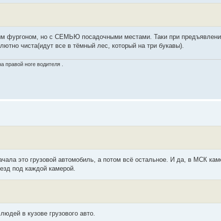
овым фургоном, но с СЕМЬЮ посадочными местами. Таки при предъявлен
олютно чиста(идут все в тёмный лес, который на три букавы).
а правой ноге водителя .
начала это грузовой автомобиль, а потом всё остальное. И да, в МСК ка
езд под каждой камерой.
 людей в кузове грузового авто.