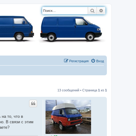
Поиск
Расширенный п
Регистрация
Вход
13 сообщений • Страница
1
из
1
на то, что в
о. В связи с этим
аете?