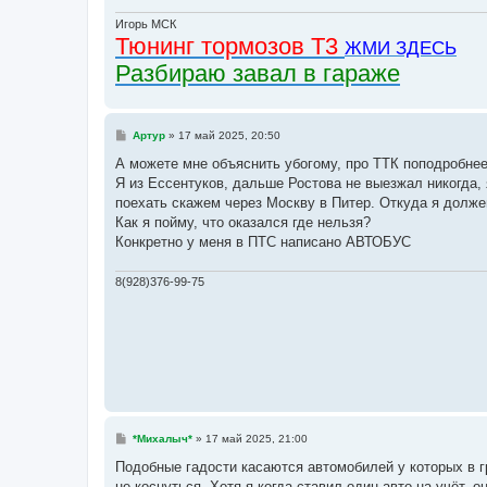
Игорь МСК
Тюнинг тормозов Т3
ЖМИ ЗДЕСЬ
Разбираю завал в гараже
С
Артур
»
17 май 2025, 20:50
о
о
А можете мне объяснить убогому, про ТТК поподробне
б
Я из Ессентуков, дальше Ростова не выезжал никогда,
щ
е
поехать скажем через Москву в Питер. Откуда я должен
н
Как я пойму, что оказался где нельзя?
и
е
Конкретно у меня в ПТС написано АВТОБУС
8(928)376-99-75
С
*Михалыч*
»
17 май 2025, 21:00
о
о
Подобные гадости касаются автомобилей у которых в гр
б
не коснуться. Хотя я когда ставил один авто на учёт,