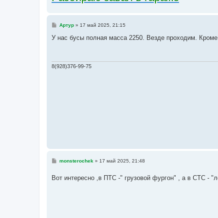
С
Артур
»
17 май 2025, 21:15
о
о
У нас бусы полная масса 2250. Везде проходим. Кроме к
б
щ
е
н
и
8(928)376-99-75
е
С
monsterochek
»
17 май 2025, 21:48
о
о
Вот интересно ,в ПТС -" грузовой фургон" , а в СТС - 
б
щ
е
н
и
е