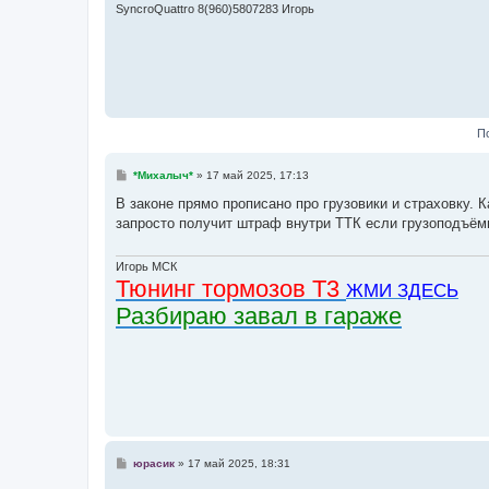
е
SyncroQuattro 8(960)5807283 Игорь
П
С
*Михалыч*
»
17 май 2025, 17:13
о
о
В законе прямо прописано про грузовики и страховку. К
б
запросто получит штраф внутри ТТК если грузоподъёмн
щ
е
н
и
Игорь МСК
е
Тюнинг тормозов Т3
ЖМИ ЗДЕСЬ
Разбираю завал в гараже
С
юрасик
»
17 май 2025, 18:31
о
о