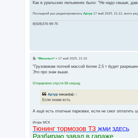
е
Как в уральских пельменях было: "Не надо свыше, дава
Последний раз редактировалось
Артур
17 май 2025, 21:12, всего ре
8(928)376-99-75
С
*Михалыч*
»
17 май 2025, 21:10
о
о
"Грузовикам полной массой более 2,5 т будет разреше
б
Это про знак выше.
щ
е
н
Отправлено спустя 58 секунд:
и
е
Артур
писал(а):
↑
Если знаки есть
А ещё есть платные парковки, если не смог оплатить 
Игорь МСК
Тюнинг тормозов Т3
ЖМИ ЗДЕСЬ
Разбираю завал в гараже