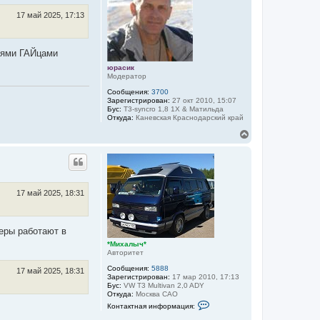
а
т
я
ь
17 май 2025, 17:13
и
с
н
я
ф
к
о
иями ГАЙцами
н
р
м
а
юрасик
а
ч
Модератор
ц
а
и
Сообщения:
3700
л
я
Зарегистрирован:
27 окт 2010, 15:07
у
п
Бус:
T3-syncro 1,8 1Х & Матильда
о
Откуда:
Каневская Краснодарский край
л
ь
В
з
е
о
р
в
н
а
у
т
т
е
л
ь
17 май 2025, 18:31
я
с
*
я
М
к
и
меры работают в
н
х
а
*Михалыч*
а
Авторитет
л
ч
ы
а
Сообщения:
5888
ч
17 май 2025, 18:31
л
Зарегистрирован:
17 мар 2010, 17:13
*
у
Бус:
VW T3 Multivan 2,0 ADY
Откуда:
Москва САО
К
Контактная информация:
о
н