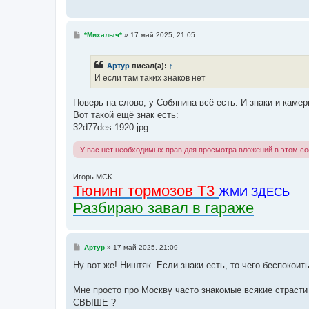
С
*Михалыч*
»
17 май 2025, 21:05
о
о
б
Артур
писал(а):
↑
щ
е
И если там таких знаков нет
н
и
е
Поверь на слово, у Собянина всё есть. И знаки и камер
Вот такой ещё знак есть:
32d77des-1920.jpg
У вас нет необходимых прав для просмотра вложений в этом с
Игорь МСК
Тюнинг тормозов Т3
ЖМИ ЗДЕСЬ
Разбираю завал в гараже
С
Артур
»
17 май 2025, 21:09
о
о
Ну вот же! Ништяк. Если знаки есть, то чего беспокоит
б
щ
е
Мне просто про Москву часто знакомые всякие страсти
н
СВЫШЕ ?
и