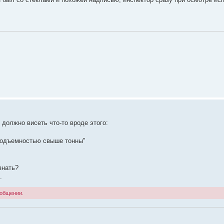
 должно висеть что-то вроде этого:
подъемностью свыше тонны"
знать?
.
ообщении.