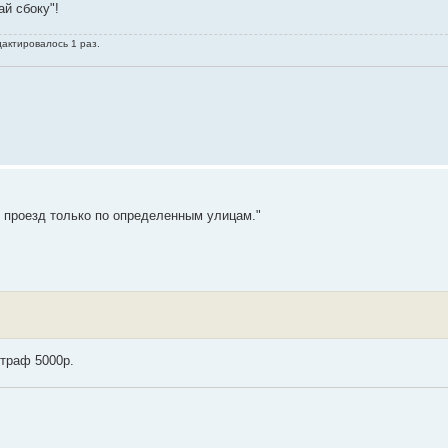
й сбоку"!
дактировалось 1 раз.
н проезд только по определенным улицам."
штраф 5000р.