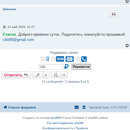
н
и
Zekecore
е
С
14 май 2026, 12:27
о
о
Стасон
, Доброго времени суток. Поделитесь пожалуйста прошивкой
б
zbit90@gmail.com
щ
е
н
и
Поддержать проект
е
Ответить
12 сообщений • Страница
1
из
1
Список форумов
Часовой пояс:
UTC+03:00
Создано на основе
phpBB
® Forum Software © phpBB Limited
Русская поддержка phpBB
Конфиденциальность
|
Правила