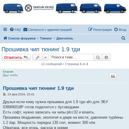
FAQ
Связаться с администрацией
Регистрация
Вход
П
Список форумов
Тюнинг
Двигатель
о
Прошивка чип тюнинг 1.9 тди
и
Поиск
Расширен
Ответить
с
12 сообщений • Страница
1
из
1
к
Стасон
Друг клуба
Прошивка чип тюнинг 1.9 тди
С
23 фев 2024, 23:41
о
о
Друзья если кому нужна прошивка для 1.9 тди afn для ЭБУ
б
038906018P готов поделится с бусоводами
щ
е
Есть софт, нужно записать на чипы plcc32 и впаять,
н
Прошивка бездымная, экология и дмрв на месте, давление турбины
и
е
1.2 бар. Мощность порядка 130 сил, момент 300 н/м.
Обкатана, все огонь, расход в норме