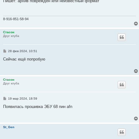
Пишет: архив повреждён или неизвестный формат
б
щ
е
н
и
8-916-851-58-94
е
Стасон
Друг клуба
С
28 фев 2024, 10:51
о
о
Сейчас ещё попробую
б
щ
е
н
и
Стасон
е
Друг клуба
С
19 мар 2024, 18:59
о
о
Появилась прошивка ЭБУ 68 пин afn
б
щ
е
н
и
St_Gen
е