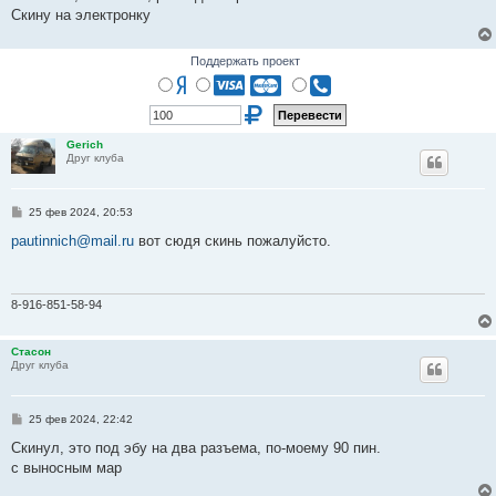
Скину на электронку
Поддержать проект
Gerich
Друг клуба
С
25 фев 2024, 20:53
о
о
pautinnich@mail.ru
вот сюдя скинь пожалуйсто.
б
щ
е
н
и
8-916-851-58-94
е
Стасон
Друг клуба
С
25 фев 2024, 22:42
о
о
Скинул, это под эбу на два разъема, по-моему 90 пин.
б
с выносным мар
щ
е