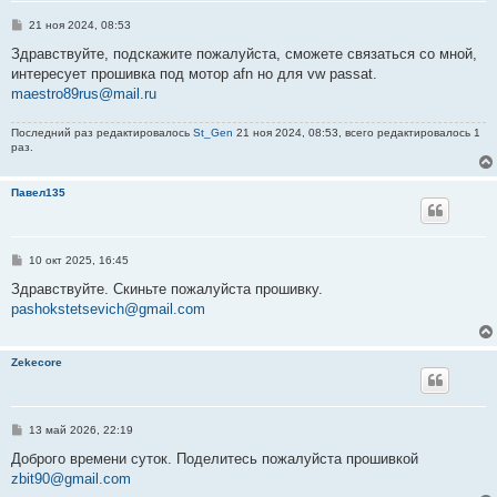
С
21 ноя 2024, 08:53
о
о
Здравствуйте, подскажите пожалуйста, сможете связаться со мной,
б
интересует прошивка под мотор afn но для vw passat.
щ
е
maestro89rus@mail.ru
н
и
е
Последний раз редактировалось
St_Gen
21 ноя 2024, 08:53, всего редактировалось 1
раз.
Павел135
С
10 окт 2025, 16:45
о
о
Здравствуйте. Скиньте пожалуйста прошивку.
б
pashokstetsevich@gmail.com
щ
е
н
и
Zekecore
е
С
13 май 2026, 22:19
о
о
Доброго времени суток. Поделитесь пожалуйста прошивкой
б
zbit90@gmail.com
щ
е