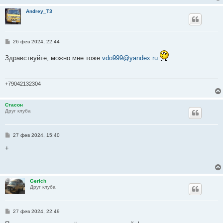
н
и
Andrey_T3
е
С
26 фев 2024, 22:44
о
о
Здравствуйте, можно мне тоже
vdo999@yandex.ru
б
щ
е
н
и
+79042132304
е
Стасон
Друг клуба
С
27 фев 2024, 15:40
о
о
+
б
щ
е
н
и
Gerich
е
Друг клуба
С
27 фев 2024, 22:49
о
о