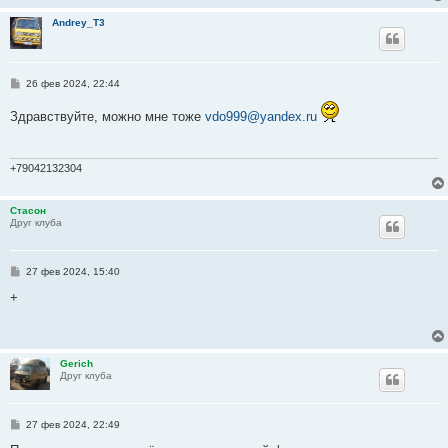
н
и
Andrey_T3
е
С
26 фев 2024, 22:44
о
о
Здравствуйте, можно мне тоже
vdo999@yandex.ru
б
щ
е
н
и
+79042132304
е
Стасон
Друг клуба
С
27 фев 2024, 15:40
о
о
+
б
щ
е
н
и
Gerich
е
Друг клуба
С
27 фев 2024, 22:49
о
о