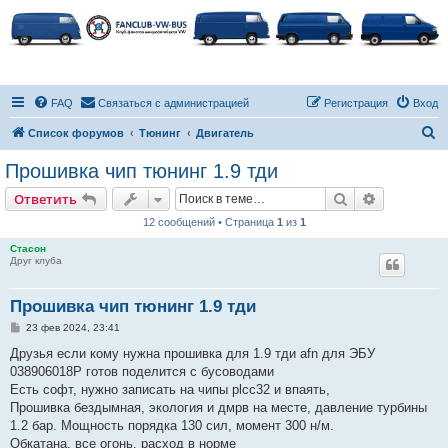
FAQ
Связаться с администрацией
Регистрация
Вход
П
Список форумов
Тюнинг
Двигатель
о
Прошивка чип тюнинг 1.9 тди
и
Поиск
Расширен
Ответить
с
12 сообщений • Страница
1
из
1
к
Стасон
Друг клуба
Прошивка чип тюнинг 1.9 тди
С
23 фев 2024, 23:41
о
о
Друзья если кому нужна прошивка для 1.9 тди afn для ЭБУ
б
038906018P готов поделится с бусоводами
щ
е
Есть софт, нужно записать на чипы plcc32 и впаять,
н
Прошивка бездымная, экология и дмрв на месте, давление турбины
и
е
1.2 бар. Мощность порядка 130 сил, момент 300 н/м.
Обкатана, все огонь, расход в норме