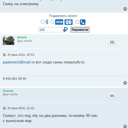
Скину на электронку
Поддержать проект
Gerich
Друг клуба
С
25 фев 2024, 20:53
о
о
pautinnich@mail.ru
вот сюдя скинь пожалуйсто.
б
щ
е
н
и
8-916-851-58-94
е
Стасон
Друг клуба
С
25 фев 2024, 22:42
о
о
Скинул, это под эбу на два разъема, по-моему 90 пин.
б
с выносным мар
щ
е