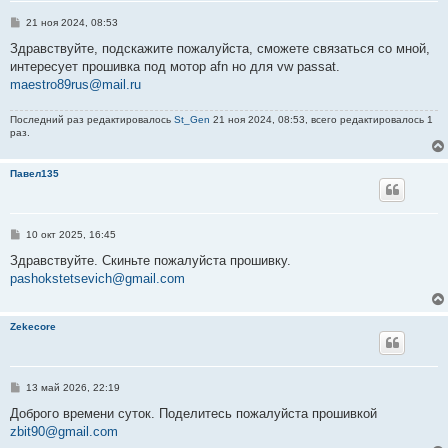
С
21 ноя 2024, 08:53
о
о
Здравствуйте, подскажите пожалуйста, сможете связаться со мной,
б
интересует прошивка под мотор afn но для vw passat.
щ
е
maestro89rus@mail.ru
н
и
е
Последний раз редактировалось
St_Gen
21 ноя 2024, 08:53, всего редактировалось 1
раз.
Павел135
С
10 окт 2025, 16:45
о
о
Здравствуйте. Скиньте пожалуйста прошивку.
б
pashokstetsevich@gmail.com
щ
е
н
и
Zekecore
е
С
13 май 2026, 22:19
о
о
Доброго времени суток. Поделитесь пожалуйста прошивкой
б
zbit90@gmail.com
щ
е