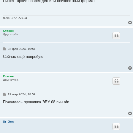
Пишет: архив повреждён или неизвестный формат
б
щ
е
н
и
8-916-851-58-94
е
Стасон
Друг клуба
С
28 фев 2024, 10:51
о
о
Сейчас ещё попробую
б
щ
е
н
и
Стасон
е
Друг клуба
С
19 мар 2024, 18:59
о
о
Появилась прошивка ЭБУ 68 пин afn
б
щ
е
н
и
St_Gen
е