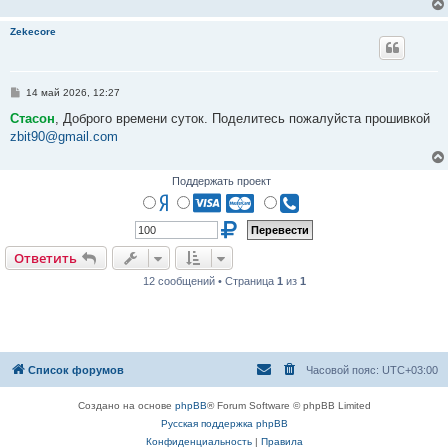
н
и
Zekecore
е
С
14 май 2026, 12:27
о
о
Стасон
, Доброго времени суток. Поделитесь пожалуйста прошивкой
б
zbit90@gmail.com
щ
е
н
и
Поддержать проект
е
Ответить
12 сообщений • Страница
1
из
1
Список форумов
Часовой пояс:
UTC+03:00
Создано на основе
phpBB
® Forum Software © phpBB Limited
Русская поддержка phpBB
Конфиденциальность
|
Правила