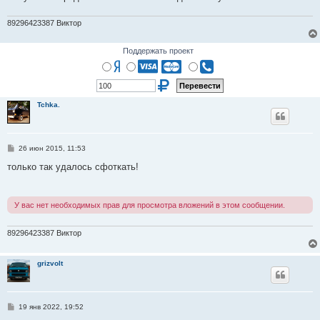
89296423387 Виктор
Поддержать проект
Tchka.
С
26 июн 2015, 11:53
о
о
только так удалось сфоткать!
б
щ
е
н
У вас нет необходимых прав для просмотра вложений в этом сообщении.
и
е
89296423387 Виктор
grizvolt
С
19 янв 2022, 19:52
о