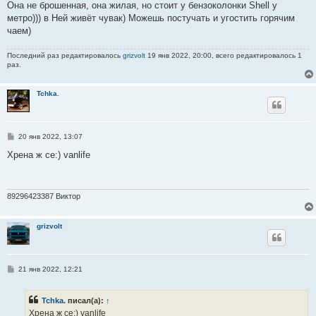
о
Она не брошенная, она жилая, но стоит у бензоколонки Shell у
б
метро))) в Ней живёт чувак) Можешь постучать и угостить горячим
щ
е
чаем)
н
и
е
Последний раз редактировалось
grizvolt
19 янв 2022, 20:00, всего редактировалось 1
раз.
Tchka.
С
20 янв 2022, 13:07
о
о
Хрена ж се:) vanlife
б
щ
е
н
и
89296423387 Виктор
е
grizvolt
С
21 янв 2022, 12:21
о
о
б
Tchka.
писал(а):
↑
щ
е
Хрена ж се:) vanlife