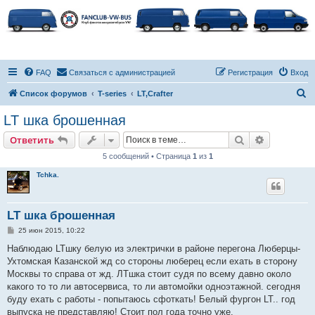
FAQ
Связаться с администрацией
Регистрация
Вход
П
Список форумов
T-series
LT,Crafter
о
LT шка брошенная
и
Поиск
Расширен
Ответить
с
5 сообщений • Страница
1
из
1
к
Tchka.
LT шка брошенная
С
25 июн 2015, 10:22
о
о
Наблюдаю LTшку белую из электрички в районе перегона Люберцы-
б
Ухтомская Казанской жд со стороны люберец если ехать в сторону
щ
е
Москвы то справа от жд. ЛТшка стоит судя по всему давно около
н
какого то то ли автосервиса, то ли автомойки одноэтажной. сегодня
и
е
буду ехать с работы - попытаюсь сфоткать! Белый фургон LT.. год
выпуска не представляю! Стоит пол года точно уже.