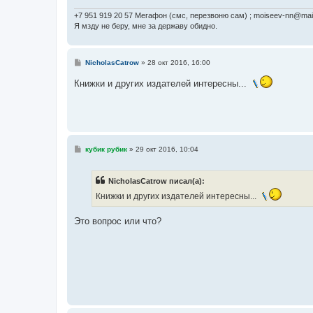
+7 951 919 20 57 Мегафон (смс, перезвоню сам) ; moiseev-nn@mail
Я мзду не беру, мне за державу обидно.
С
NicholasCatrow
»
28 окт 2016, 16:00
о
о
Книжки и других издателей интересны...
б
щ
е
н
и
е
С
кубик рубик
»
29 окт 2016, 10:04
о
о
б
NicholasCatrow писал(а):
щ
е
Книжки и других издателей интересны...
н
и
е
Это вопрос или что?