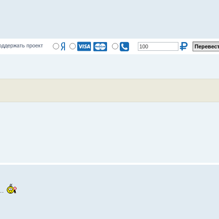
оддержать проект
..