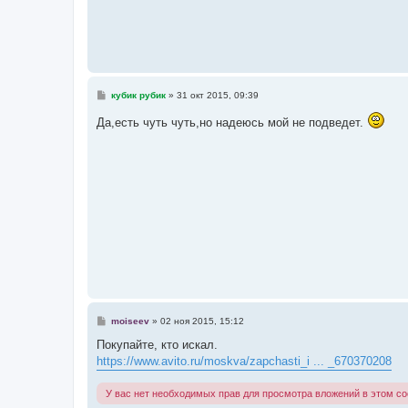
С
кубик рубик
»
31 окт 2015, 09:39
о
о
Да,есть чуть чуть,но надеюсь мой не подведет.
б
щ
е
н
и
е
С
moiseev
»
02 ноя 2015, 15:12
о
о
Покупайте, кто искал.
б
https://www.avito.ru/moskva/zapchasti_i ... _670370208
щ
е
н
У вас нет необходимых прав для просмотра вложений в этом с
и
е