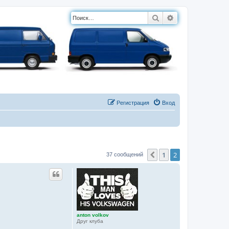
Поиск
Расширенный п
Регистрация
Вход
1
2
Пред.
37 сообщений
anton volkov
Друг клуба