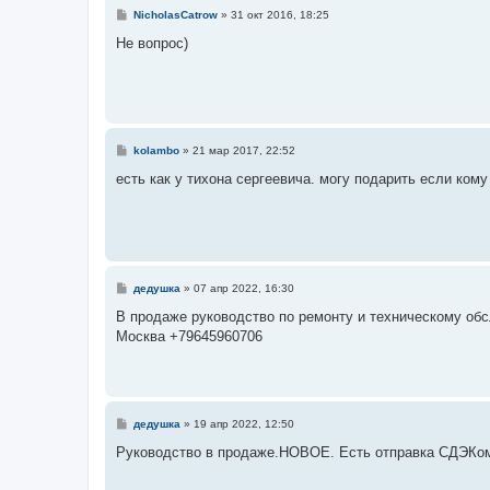
С
NicholasCatrow
»
31 окт 2016, 18:25
о
о
Не вопрос)
б
щ
е
н
и
е
С
kolambo
»
21 мар 2017, 22:52
о
о
есть как у тихона сергеевича. могу подарить если кому
б
щ
е
н
и
е
С
дедушка
»
07 апр 2022, 16:30
о
о
В продаже руководство по ремонту и техническому об
б
Москва +79645960706
щ
е
н
и
е
С
дедушка
»
19 апр 2022, 12:50
о
о
Руководство в продаже.НОВОЕ. Есть отправка СДЭКо
б
щ
е