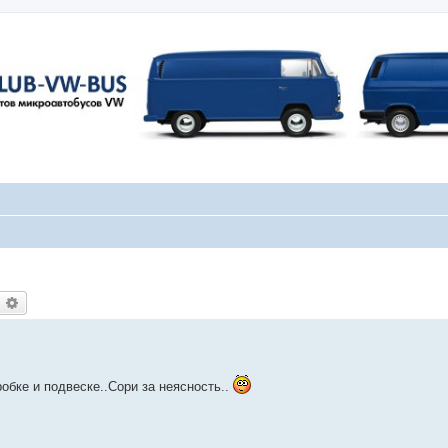
оиск
Расширенный поиск
робке и подвеске..Сори за неясность..