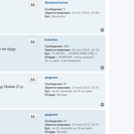
р
к
NicholasCatrow
н
т
у
Сообщения:
5
н
Зарегистрирован:
28 окт 2016, 15:58
а
т
Бус:
Mercedes
я
ь
и
с
н
я
ф
В
к
о
е
н
р
р
м
а
kolambo
а
н
ч
ц
у
Сообщения:
155
а
я не буду
и
Зарегистрирован:
02 дек 2015, 22:14
т
л
я
Бус:
T3 DOKA....HONDA PRELUDE 4
ь
у
п
Откуда:
г КОВРОВ. город дождей.
с
о
бл..я..дей. и мотоциклов
я
л
ь
к
В
з
н
е
о
а
р
дедушка
в
ч
н
а
а
у
Сообщения:
97
т
д.Новая.2т.р
Зарегистрирован:
14 янв 2015, 10:57
л
т
е
Бус:
vw t5 caravelle.vw t3.vw kafer
л
у
ь
Откуда:
Москва
я
с
к
я
у
В
к
б
е
н
и
р
а
к
дедушка
н
р
ч
у
у
Сообщения:
97
а
б
Зарегистрирован:
14 янв 2015, 10:57
т
л
и
Бус:
vw t5 caravelle.vw t3.vw kafer
ь
у
к
Откуда:
Москва
с