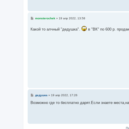
н
и
е
С
monsterochek
»
19 апр 2022, 13:58
о
о
б
Какой то алчный "дедушка".
в "ВК" по 600 р. прода
щ
е
н
и
е
С
дедушка
»
19 апр 2022, 17:26
о
о
Возможно где то бесплатно дарят.Если знаете места,н
б
щ
е
н
и
е
П