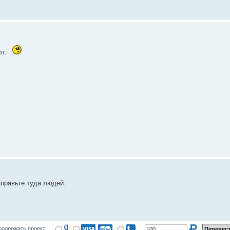
ют.
аправьте туда людей.
оддержать проект