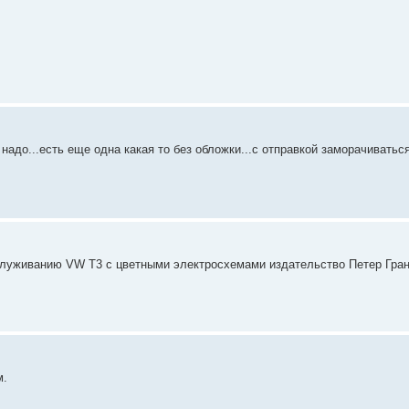
 надо...есть еще одна какая то без обложки...с отправкой заморачиватьс
служиванию VW T3 c цветными электросхемами издательство Петер Гран
м.