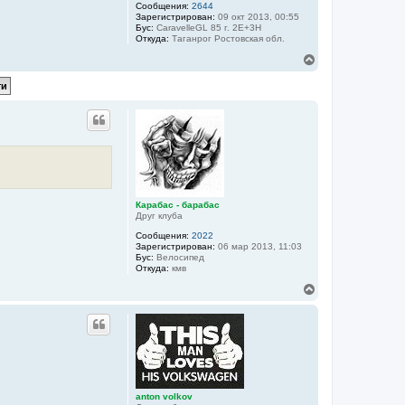
Сообщения:
2644
Зарегистрирован:
09 окт 2013, 00:55
Бус:
CaravelleGL 85 г. 2E+3Н
Откуда:
Таганрог Ростовская обл.
В
е
р
н
у
т
ь
с
я
к
н
а
Карабас - барабас
ч
Друг клуба
а
л
Сообщения:
2022
Зарегистрирован:
06 мар 2013, 11:03
у
Бус:
Велосипед
Откуда:
кмв
В
е
р
н
у
т
ь
с
я
anton volkov
к