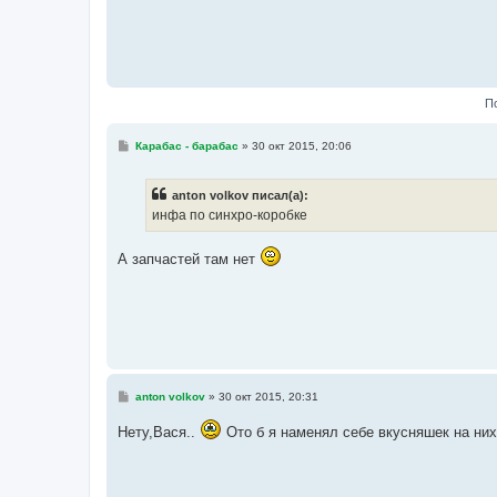
е
П
С
Карабас - барабас
»
30 окт 2015, 20:06
о
о
б
anton volkov писал(а):
щ
е
инфа по синхро-коробке
н
и
е
А запчастей там нет
С
anton volkov
»
30 окт 2015, 20:31
о
о
Нету,Вася..
Ото б я наменял себе вкусняшек на них
б
щ
е
н
и