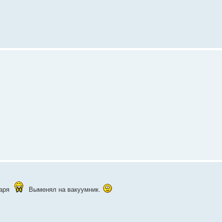
варя
Выменял на вакуумник.