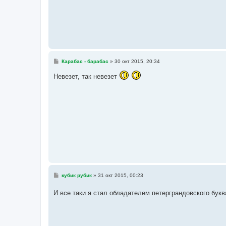
е
С
Карабас - барабас
»
30 окт 2015, 20:34
о
о
Невезет, так невезет
б
щ
е
н
и
е
С
кубик рубик
»
31 окт 2015, 00:23
о
о
И все таки я стал обладателем петерграндовского бук
б
щ
е
н
и
е