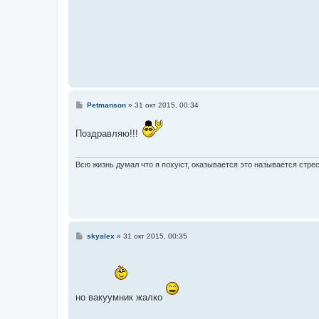
С
Petmanson
»
31 окт 2015, 00:34
о
о
б
Поздравляю!!!
щ
е
н
и
Всю жизнь думал что я похyiст, оказывается это называется стрес
е
С
skyalex
»
31 окт 2015, 00:35
о
о
б
щ
е
н
и
но вакуумник жалко
е