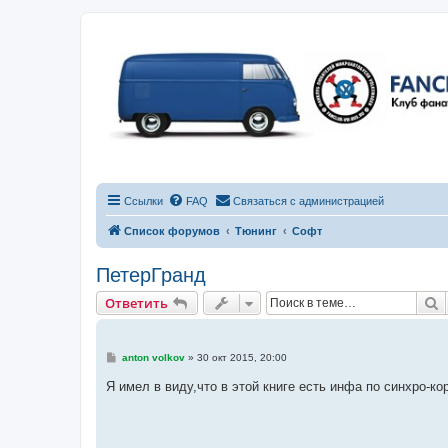
Ссылки
FAQ
Связаться с администрацией
Список форумов
Тюнинг
Софт
ПетерГранд
П
Ответить
С
anton volkov
»
30 окт 2015, 20:00
о
о
Я имел в виду,что в этой книге есть инфа по синхро-ко
б
щ
е
н
и