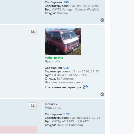
я
Сообщения:
190
ч
к
Зарегистрирован:
30 сен 2010, 12:58
а
у
Бус:
VW T3 Vanagon Camper Westfalia
л
б
Откуда:
Moscow
и
у
к
В
р
е
у
р
б
н
и
у
к
т
ь
с
я
к
кубик рубик
Друг клуба
н
а
Сообщения:
916
ч
Зарегистрирован:
18 окт 2010, 12:32
а
Бус:
T-3 Doka 1.9td AAZ 87г.в.
л
Откуда:
Войсковицы
Лен.обл.Гатчинский район
у
К
Контактная информация:
о
н
В
т
е
а
р
к
moiseev
н
т
Модератор
у
н
Сообщения:
2738
а
т
Зарегистрирован:
28 фев 2013, 17:23
я
ь
Бус:
VW Type2 1983 г. 1,9 AEY
и
с
Откуда:
Нижний Новгород
н
я
ф
к
о