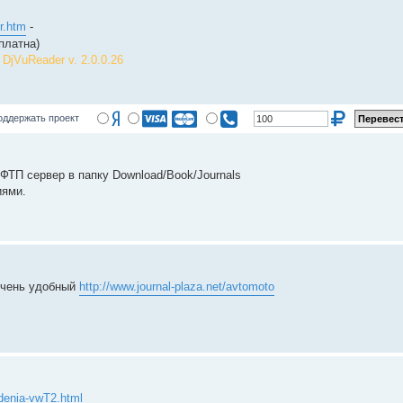
er.htm
-
платна)
м
DjVuReader v. 2.0.0.26
оддержать проект
ТП сервер в папку Download/Book/Journals
иями.
очень удобный
http://www.journal-plaza.net/avtomoto
denia-vwT2.html