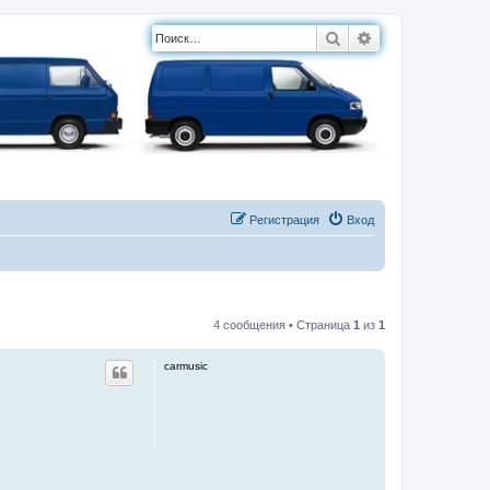
Поиск
Расширенный п
Регистрация
Вход
4 сообщения • Страница
1
из
1
carmusic