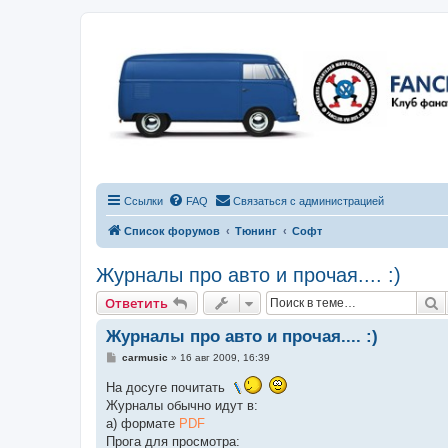
Ссылки
FAQ
Связаться с администрацией
Список форумов
Тюнинг
Софт
Журналы про авто и прочая.... :)
П
Ответить
Журналы про авто и прочая.... :)
С
carmusic
»
16 авг 2009, 16:39
о
о
На досуге почитать
б
Журналы обычно идут в:
щ
е
а) формате
PDF
н
Прога для просмотра:
и