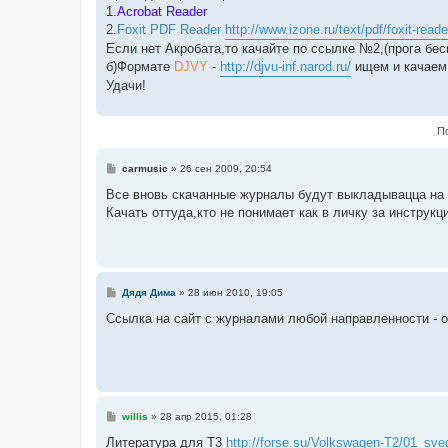
е
1.
Acrobat Reader
2.
Foxit PDF Reader
http://www.izone.ru/text/pdf/foxit-read
Если нет Акробата,то качайте по ссылке №2,(прога бес
б)Формате
DJVY
-
http://djvu-inf.narod.ru/
ищем и качае
Удачи!
П
С
carmusic
»
26 сен 2009, 20:54
о
о
Все вновь скачанные журналы будут выкладывацца на Ф
б
Качать оттуда,кто не понимает как в личку за инструкц
щ
е
н
и
е
С
Дядя Дима
»
28 июн 2010, 19:05
о
о
Ссылка на сайт с журналами любой направленности - 
б
щ
е
н
и
е
С
willis
»
28 апр 2015, 01:28
о
о
Литература для Т3
http://forse.su/Volkswagen-T2/01_sve