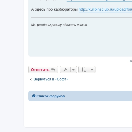
б
щ
е
А здесь про карбюраторы
http://kulibinsclub.ru/upload/fo
н
и
е
Мы рождены резину сделать пылью..
П
Ответить
Вернуться в «Софт»
Список форумов