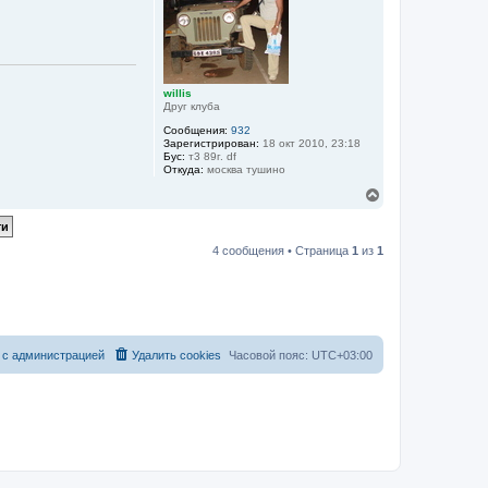
л
ь
у
с
я
к
н
а
willis
ч
Друг клуба
а
Сообщения:
932
л
Зарегистрирован:
18 окт 2010, 23:18
у
Бус:
т3 89г. df
Откуда:
москва тушино
В
е
р
н
4 сообщения • Страница
1
из
1
у
т
ь
с
я
к
н
 с администрацией
Удалить cookies
Часовой пояс:
UTC+03:00
а
ч
а
л
у