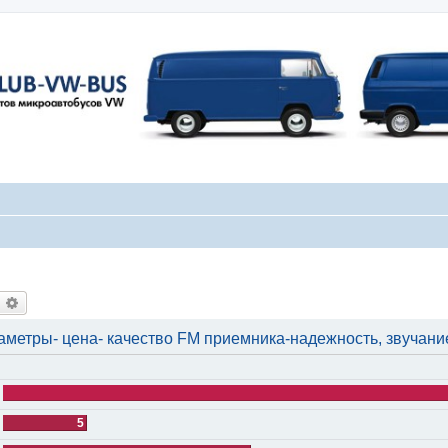
оиск
Расширенный поиск
аметры- цена- качество FM приемника-надежность, звучани
5