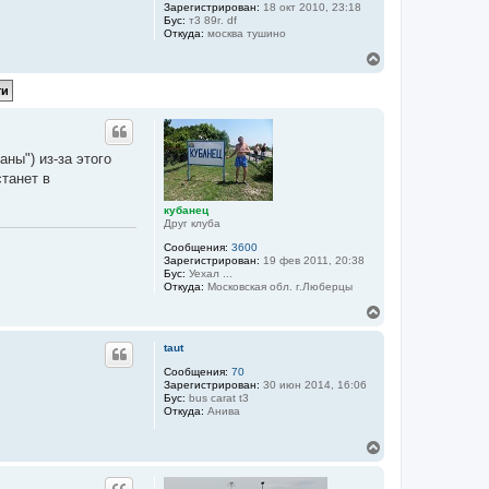
Зарегистрирован:
18 окт 2010, 23:18
Бус:
т3 89г. df
Откуда:
москва тушино
В
е
р
н
у
т
ь
ны") из-за этого
с
станет в
я
к
н
кубанец
Друг клуба
а
ч
Сообщения:
3600
а
Зарегистрирован:
19 фев 2011, 20:38
л
Бус:
Уехал ...
у
Откуда:
Московская обл. г.Люберцы
В
е
р
taut
н
у
Сообщения:
70
Зарегистрирован:
30 июн 2014, 16:06
т
Бус:
bus carat t3
ь
Откуда:
Анива
с
я
В
к
е
н
р
а