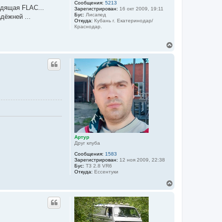
Сообщения:
5213
а
одящая FLAC...
Зарегистрирован:
16 окт 2009, 19:11
ч
Бус:
Лисапед
дёжней ...
а
Откуда:
Кубань г. Екатеринодар/
л
Краснодар.
у
В
е
р
н
у
т
ь
с
я
к
н
а
ч
а
Артур
л
Друг клуба
у
Сообщения:
1583
Зарегистрирован:
12 ноя 2009, 22:38
Бус:
T3 2.8 VR6
Откуда:
Ессентуки
В
е
р
н
у
т