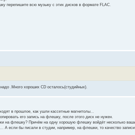
ку перепишите всю музыку с этих дисков в формате FLAC.
е надо .Много хороших CD осталось(студийных).
ходят в прошлое, как ушли кассетные магнитолы...
опировать его запись на флешку, после этого диск не нужен.
ки на флешку? Причём на одну хорошую флешку войдёт несколько ваши
х... А если бы писали в студии, например, на флешки, то качество запис