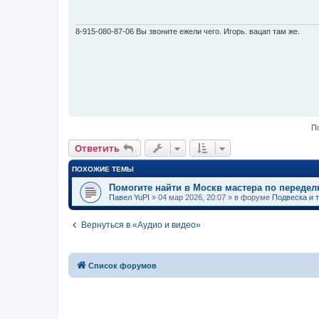
щ
е
н
и
8-915-080-87-06 Вы звоните ежели чего. Игорь. вацап там же.
е
П
Ответить
ПОХОЖИЕ ТЕМЫ
Помогите найти в Москв мастера по передел
Павел YuPI
»
04 мар 2026, 20:07
» в форуме
Подвеска и 
Вернуться в «Аудио и видео»
Список форумов