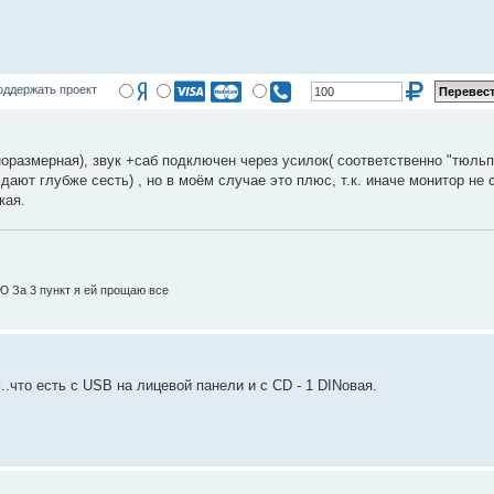
оддержать проект
размерная), звук +саб подключен через усилок( соответственно "тюльпа
дают глубже сесть) , но в моём случае это плюс, т.к. иначе монитор не 
кая.
За 3 пункт я ей прощаю все
что есть с USB на лицевой панели и с CD - 1 DINовая.