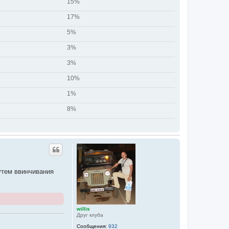
15%
17%
5%
3%
3%
10%
1%
8%
утем ввинчивания
willis
Друг клуба
Сообщения:
932