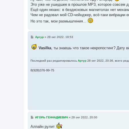
Это уже не ушедшее в прошлое MP3, которое совсем др
Ещё один нюанс: в бездисковых магнитолах нет механи
Чем не радовал мой CD-чейнджер, всё-таки вибрации е
Но это так, мои размышления...
С
Артур
»
28 окт 2022, 19:53
о
о
б
Vasilka
, ты знаешь что такое некропостинг? Дату
щ
е
н
Последний раз редактировалось
Артур
28 окт 2022, 20:36, всего ред
и
е
8(928)376-99-75
С
ИГОРЬ ГЕННАДИЕВИЧ
»
28 окт 2022, 20:00
о
о
Алпайн рулит
б