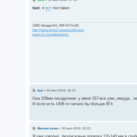
о
о
taut
, я
вот
поставил
б
щ
е
н
и
1985 VanagonGL 999-977оч20
е
http://www.drive2.ru/users/ph1nch/
www.vk.com/glebegorov
С
taut
»
30 июл 2016, 18:13
о
о
Она 159мм посадочное..у меня 157-все уже,,некуда.. 
б
И если есть USB-то читало бы больше 8Гб
щ
е
н
и
е
С
Михаил казак
»
30 июл 2016, 20:21
о
о
Я уже говорил, бездисковые порядка 110-140 мм в глуб