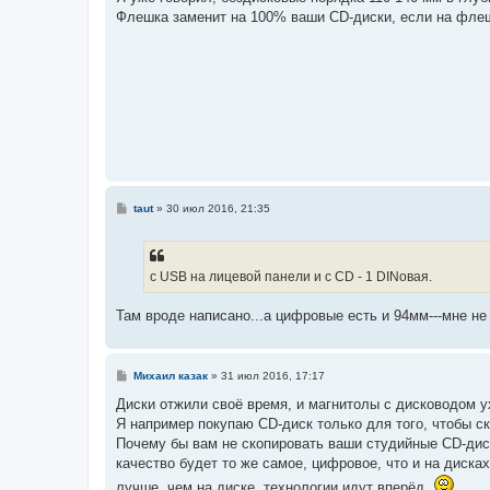
б
Флешка заменит на 100% ваши CD-диски, если на флеш
щ
е
н
и
е
С
taut
»
30 июл 2016, 21:35
о
о
б
щ
е
с USB на лицевой панели и с CD - 1 DINовая.
н
и
е
Там вроде написано...а цифровые есть и 94мм---мне н
С
Михаил казак
»
31 июл 2016, 17:17
о
о
Диски отжили своё время, и магнитолы с дисководом у
б
Я например покупаю CD-диск только для того, чтобы ск
щ
е
Почему бы вам не скопировать ваши студийные CD-дис
н
качество будет то же самое, цифровое, что и на диска
и
е
лучше, чем на диске, технологии идут вперёд.