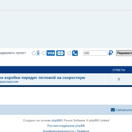
оддержать проект
ОТВЕТЫ
ке коробки передач тягловой на скоростную
8
трансмиссия
Связаться
Создано на основе
phpBB
® Forum Software © phpBB Limited
Русская поддержка phpBB
Конфиденциальность
|
Правила