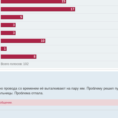
15
17
5
3
3
10
1
8
Всего голосов:
102
, но провода со временем её выталкивают на пару мм. Проблему решил п
ельницы. Проблема отпала.
ообщении.