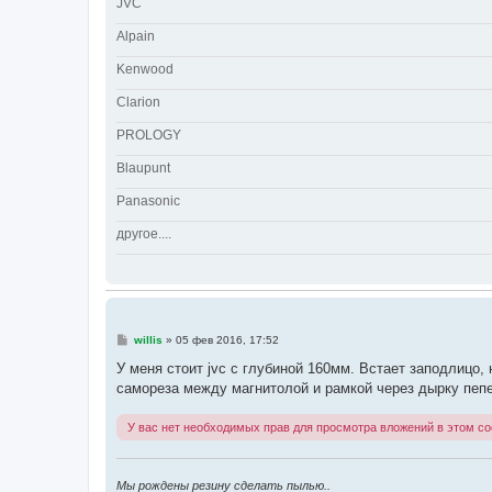
JVC
Alpain
Kenwood
Clarion
PROLOGY
Blaupunt
Panasonic
другое....
С
willis
»
05 фев 2016, 17:52
о
о
У меня стоит jvc с глубиной 160мм. Встает заподлицо
б
самореза между магнитолой и рамкой через дырку пеп
щ
е
н
У вас нет необходимых прав для просмотра вложений в этом с
и
е
Мы рождены резину сделать пылью..