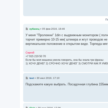
П
С
кубанец
»
05 фев 2016, 18:46
о
о
У меня "Пролежни" 1din с выдвижным монитором ( полно
б
торчит примерно 10-15 мм( штекера и жгут проводов не 
щ
е
вертикальное положение в открытом виде. Торпеда мяг
н
и
е
Сергей
+7 915 219 50 70
Если бы моя машина умела говорить, она бы знала три фразы:
1) ХОЧУ ДЕНЕГ 2) СРОЧНО ХОЧУ ДЕНЕГ 3) СМОТРИ КАК Я УМЕЮ 
С
taut
»
30 июл 2016, 17:10
о
о
Подскажите какую выбрать. Посадочная глубина 155мм..
б
щ
е
н
и
е
С
Gleb
»
30 июл 2016, 17:36