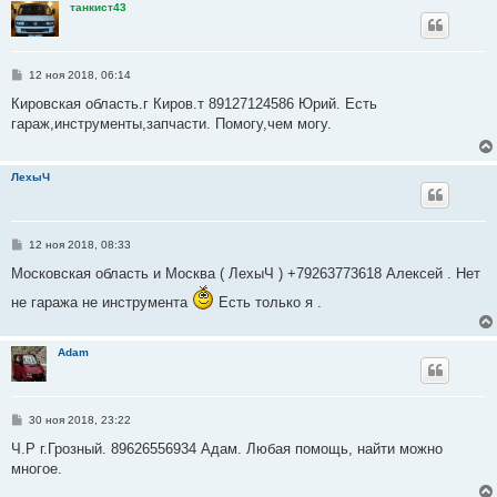
танкист43
е
С
12 ноя 2018, 06:14
о
о
Кировская область.г Киров.т 89127124586 Юрий. Есть
б
гараж,инструменты,запчасти. Помогу,чем могу.
щ
е
н
и
ЛехыЧ
е
С
12 ноя 2018, 08:33
о
о
Московская область и Москва ( ЛехыЧ ) +79263773618 Алексей . Нет
б
щ
не гаража не инструмента
Есть только я .
е
н
и
е
Adam
С
30 ноя 2018, 23:22
о
о
Ч.Р г.Грозный. 89626556934 Адам. Любая помощь, найти можно
б
многое.
щ
е