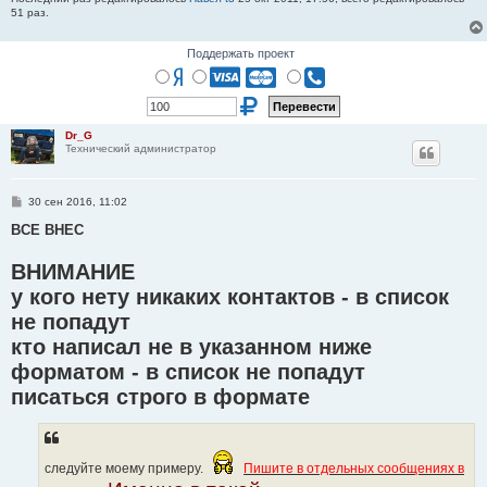
51 раз.
Поддержать проект
Dr_G
Технический администратор
С
30 сен 2016, 11:02
о
о
ВСЕ ВНЕС
б
щ
ВНИМАНИЕ
е
н
у кого нету никаких контактов - в список
и
е
не попадут
кто написал не в указанном ниже
форматом - в список не попадут
писаться строго в формате
следуйте моему примеру.
Пишите в отдельных сообщениях в