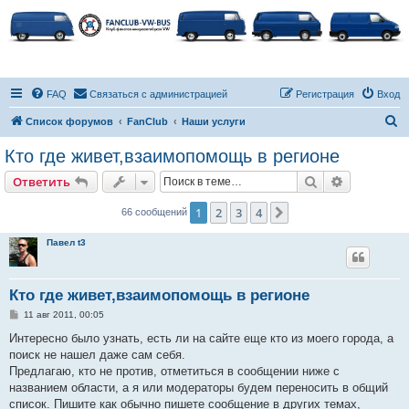
FAQ
Связаться с администрацией
Регистрация
Вход
П
Список форумов
FanClub
Наши услуги
о
Кто где живет,взаимопомощь в регионе
и
Поиск
Расширен
Ответить
с
к
1
2
3
4
След.
66 сообщений
Павел t3
Кто где живет,взаимопомощь в регионе
С
11 авг 2011, 00:05
о
о
Интересно было узнать, есть ли на сайте еще кто из моего города, а
б
поиск не нашел даже сам себя.
щ
е
Предлагаю, кто не против, отметиться в сообщении ниже с
н
названием области, а я или модераторы будем переносить в общий
и
е
список. Пишите как обычно пишете сообщение в других темах,