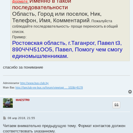
Именно в такой
формате:
последовательности
Область, Город или поселок, Ник,
Телефон, Имя, Комментарий
. Пожалуйста
соблюдайте последовательность- проще переносить в общий
список.
Пример:
Ростовская область, г.Таганрог, Павел t3,
890ЧЧЧ51ОО5, Павел, Помогу чем смогу
единомышленникам.
спасибо за понимание
Administartor
http://www.bus-club.by
Main Bas
http://fanclub-vw-bus.ru/forum/viewtopi ... 102&t=6178
MAE$TR0
С
08 апр 2018, 21:55
о
о
Читаем внимательно предыдущую тему. Формат контактов должен
б
соответствовать указанному.
щ