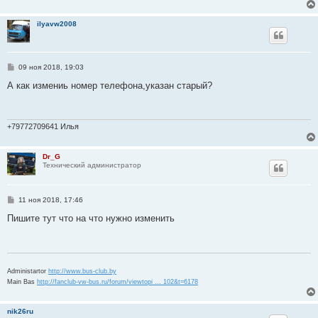
е
н
и
ilyavw2008
е
С
09 ноя 2018, 19:03
о
о
А как измениь номер телефона,указан старый?
б
щ
е
н
и
+79772709641 Илья
е
Dr_G
Технический администратор
С
11 ноя 2018, 17:46
о
о
Пишите тут что на что нужно изменить
б
щ
е
н
и
е
Administartor
http://www.bus-club.by
Main Bas
http://fanclub-vw-bus.ru/forum/viewtopi ... 102&t=6178
nik26ru