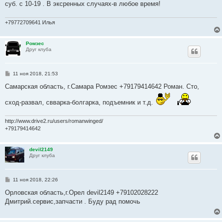
е
суб. с 10-19 . В эксренных случаях-в любое время!
+79772709641 Илья
Ромзес
Друг клуба
С
11 ноя 2018, 21:53
о
о
Самарская область, г.Самара Ромзес +79179414642 Роман. Сто,
б
щ
сход-развал, свварка-болгарка, подъемник и т.д.
е
н
и
http://www.drive2.ru/users/romanwinged/
е
+79179414642
devil2149
Друг клуба
С
11 ноя 2018, 22:26
о
о
Орловская область,г.Орел devil2149 +79102028222
б
Дмитрий.сервис,запчасти . Буду рад помочь
щ
е
н
и