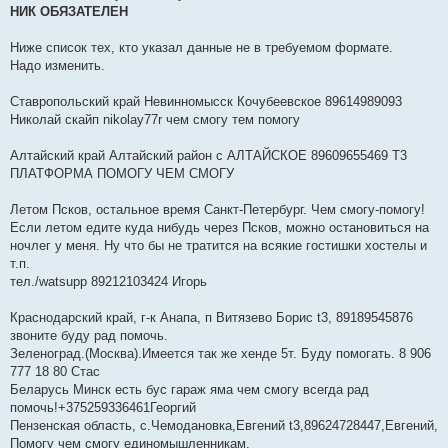
е
НИК ОБЯЗАТЕЛЕН
н
и
е
Ниже список тех, кто указал данные не в требуемом формате.
Надо изменить.
Ставропольский край Невинномысск Кочубеевское 89614989093
Николай скайп nikolay77r чем смогу тем помогу
Алтайский край Алтайский район с АЛТАЙСКОЕ 89609655469 Т3
ПЛАТФОРМА ПОМОГУ ЧЕМ СМОГУ
Летом Псков, остальное время Санкт-Петербург. Чем смогу-помогу!
Если летом едите куда нибудь через Псков, можно остановиться на
ночлег у меня. Ну что бы не тратится на всякие гостишки хостелы и
т.п.
тел./watsupp 89212103424 Игорь
Краснодарский край, г-к Анапа, п Витязево Борис t3, 89189545876
звоните буду рад помочь.
Зеленоград.(Москва).Имеется так же хенде 5т. Буду помогать. 8 906
777 18 80 Стас
Беларусь Минск есть бус гараж яма чем смогу всегда рад
помочь!+375259336461Георгий
Пензенская область, с.Чемодановка,Евгений t3,89624728447,Евгений,
Помогу чем смогу единомышленникам.