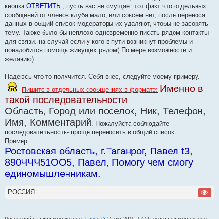
кнопка
ОТВЕТИТЬ
, пусть вас не смущает тот факт что отдельных
сообщений от членов клуба мало, или совсем нет, после переноса
данных в общий список модераторы их удаляют, чтобы не засорять
тему. Также было бы неплохо одновременно писать рядом контакты
для связи, на случай если у кого в пути возникнут проблемы и
понадобится помощь живущих рядом( По мере возможности и
желанию)
Надеюсь что то получится. Себя внес, следуйте моему примеру.
Именно в
Пишите в отдельных сообщениях в формате:
такой последовательности
Область, Город или поселок, Ник, Телефон,
Имя, Комментарий
. Пожалуйста соблюдайте
последовательность- проще переносить в общий список.
Пример:
Ростовская область, г.Таганрог, Павел t3,
890ЧЧЧ51ОО5, Павел, Помогу чем смогу
единомышленникам.
РОССИЯ
Последний раз редактировалось
Павел t3
25 окт 2011, 17:56, всего редактировалось