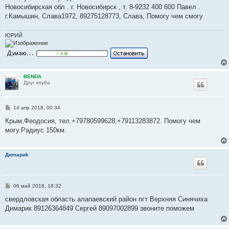
Новосибирская обл . г. Новосибирск , т. 8-9232 400 600 Павел .
г.Камышин, Слава1972, 89275128773, Слава, Помогу чем смогу
ЮРИЙ
BENDA
Друг клуба
С
14 апр 2018, 00:34
о
о
Крым,Феодосия, тел.+79780599628,+79113283872. Помогу чем
б
могу.Радиус 150км.
щ
е
н
и
Диmapиk
е
С
06 май 2018, 18:32
о
о
свердловская область алапаевский район пгт Верхняя Синячиха
б
Димарик 89126364849 Сергей 89097002899 звоните поможем
щ
е
н
и