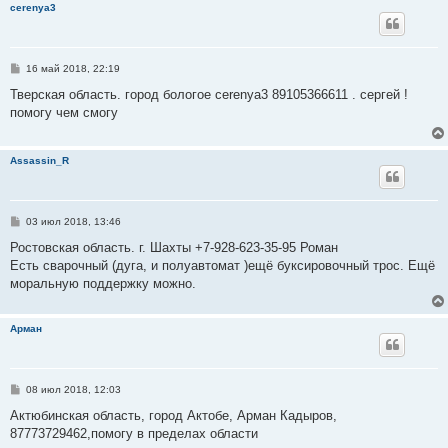
cerenya3
е
С
16 май 2018, 22:19
о
о
Тверская область. город бологое cerenya3 89105366611 . сергей !
б
помогу чем смогу
щ
е
н
и
Assassin_R
е
С
03 июл 2018, 13:46
о
о
Ростовская область. г. Шахты +7-928-623-35-95 Роман
б
Есть сварочный (дуга, и полуавтомат )ещё буксировочный трос. Ещё
щ
е
моральную поддержку можно.
н
и
е
Арман
С
08 июл 2018, 12:03
о
о
Актюбинская область, город Актобе, Арман Кадыров,
б
87773729462,помогу в пределах области
щ