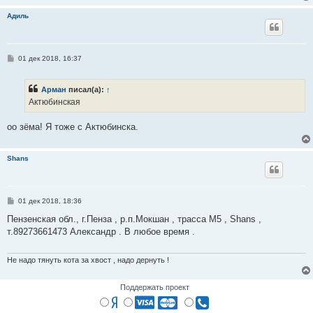
н
и
Адиль
е
С
01 дек 2018, 16:37
о
о
б
Арман
писал(а):
↑
щ
е
Актюбинская
н
и
е
оо зёма! Я тоже с Актюбинска.
Shans
С
01 дек 2018, 18:36
о
о
Пензенская обл., г.Пенза , р.п.Мокшан , трасса М5 , Shans ,
б
т.89273661473 Александр . В любое время .
щ
е
н
и
Не надо тянуть кота за хвост , надо дернуть !
е
Поддержать проект