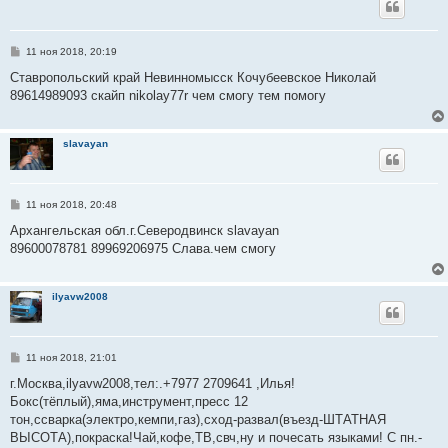
С
11 ноя 2018, 20:19
о
о
Ставропольский край Невинномысск Кочубеевское Николай
б
89614989093 скайп nikolay77r чем смогу тем помогу
щ
е
н
и
slavayan
е
С
11 ноя 2018, 20:48
о
о
Архангельская обл.г.Северодвинск slavayan
б
89600078781 89969206975 Слава.чем смогу
щ
е
н
и
ilyavw2008
е
С
11 ноя 2018, 21:01
о
о
г.Москва,ilyavw2008,тел:.+7977 2709641 ,Илья!
б
Бокс(тёплый),яма,инструмент,пресс 12
щ
е
тон,ссварка(электро,кемпи,газ),сход-развал(въезд-ШТАТНАЯ
н
ВЫСОТА),покраска!Чай,кофе,ТВ,свч,ну и почесать языками! С пн.-
и