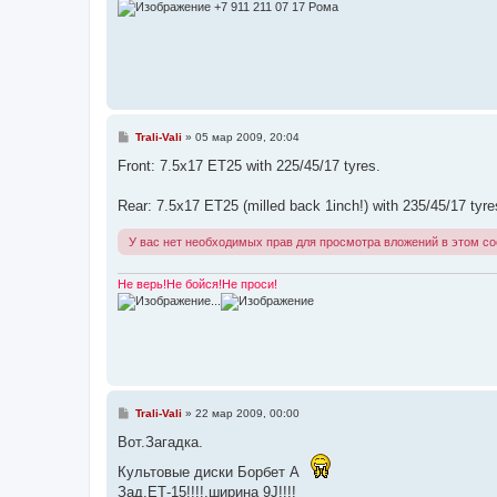
и
+7 911 211 07 17 Рома
е
С
Trali-Vali
»
05 мар 2009, 20:04
о
о
Front: 7.5x17 ET25 with 225/45/17 tyres.
б
щ
е
Rear: 7.5x17 ET25 (milled back 1inch!) with 235/45/17 tyre
н
и
У вас нет необходимых прав для просмотра вложений в этом с
е
Не верь!Не бойся!Не проси!
...
С
Trali-Vali
»
22 мар 2009, 00:00
о
о
Вот.Загадка.
б
щ
Культовые диски Борбет А
е
Зад.ЕТ-15!!!!,ширина 9J!!!!
н