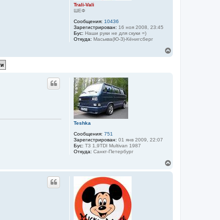
Trali-Vali
ШЕФ
Сообщения:
10436
Зарегистрирован:
16 ноя 2008, 23:45
Бус:
Наши руки не для скуки =)
Откуда:
Маськва(Ю-З)-Кёнигсберг
В
е
р
н
у
т
ь
с
я
к
н
Teshka
а
ч
Сообщения:
751
а
Зарегистрирован:
01 янв 2009, 22:07
Бус:
T3 1,9TDI Multivan 1987
л
Откуда:
Санкт-Петербург
у
В
е
р
н
у
т
ь
с
я