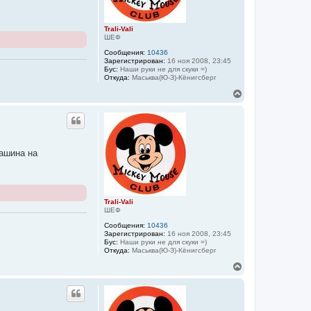
к
н
а
Trali-Vali
ч
ШЕФ
а
Сообщения:
10436
л
Зарегистрирован:
16 ноя 2008, 23:45
у
Бус:
Наши руки не для скуки =)
Откуда:
Маськва(Ю-З)-Кёнигсберг
В
е
р
н
у
т
ь
ашина на
с
я
к
н
а
Trali-Vali
ч
ШЕФ
а
Сообщения:
10436
л
Зарегистрирован:
16 ноя 2008, 23:45
у
Бус:
Наши руки не для скуки =)
Откуда:
Маськва(Ю-З)-Кёнигсберг
В
е
р
н
у