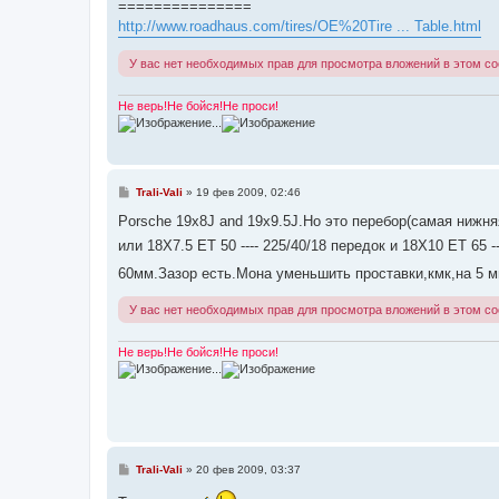
===============
и
е
http://www.roadhaus.com/tires/OE%20Tire ... Table.html
У вас нет необходимых прав для просмотра вложений в этом с
Не верь!Не бойся!Не проси!
...
С
Trali-Vali
»
19 фев 2009, 02:46
о
о
Porsche 19x8J and 19x9.5J.Но это перебор(самая нижня
б
или 18X7.5 ET 50 ---- 225/40/18 передок и 18X10 ET 65
щ
е
60мм.Зазор есть.Мона уменьшить проставки,кмк,на 5 
н
и
е
У вас нет необходимых прав для просмотра вложений в этом с
Не верь!Не бойся!Не проси!
...
С
Trali-Vali
»
20 фев 2009, 03:37
о
о