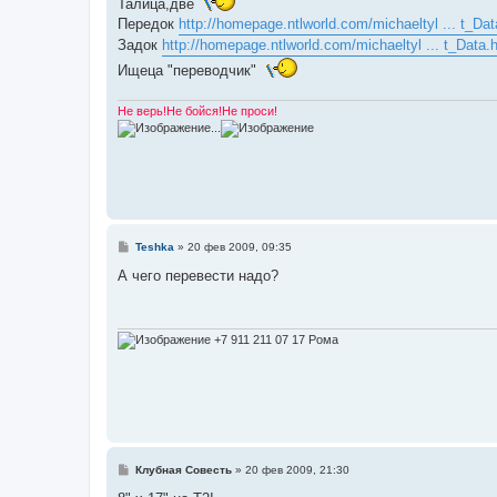
Талица,две
б
Передок
http://homepage.ntlworld.com/michaeltyl ... t_Da
щ
е
Задок
http://homepage.ntlworld.com/michaeltyl ... t_Data.
н
и
Ищеца "переводчик"
е
Не верь!Не бойся!Не проси!
...
С
Teshka
»
20 фев 2009, 09:35
о
о
А чего перевести надо?
б
щ
е
н
и
+7 911 211 07 17 Рома
е
С
Клубная Совесть
»
20 фев 2009, 21:30
о
о