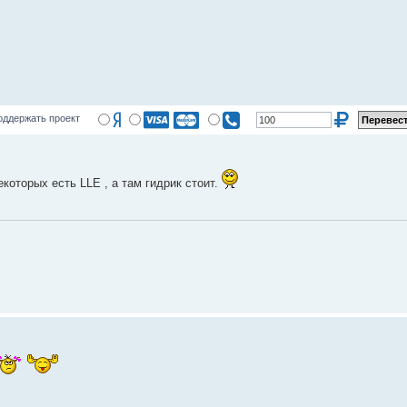
оддержать проект
екоторых есть LLE , а там гидрик стоит.