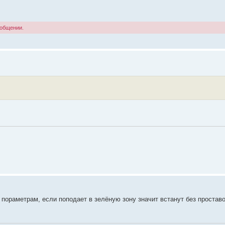
ообщении.
пораметрам, если поподает в зелёную зону значит встанут без проставо