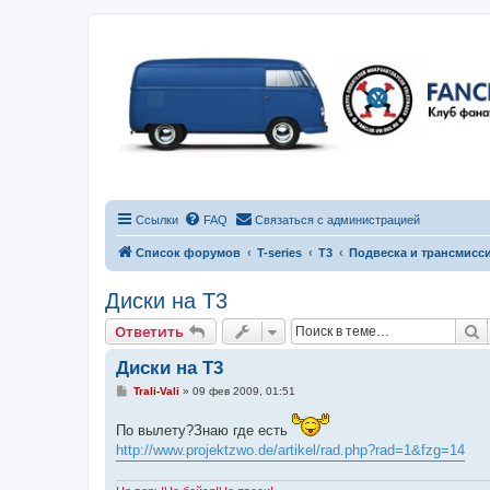
Ссылки
FAQ
Связаться с администрацией
Список форумов
T-series
T3
Подвеска и трансмисс
Диски на Т3
П
Ответить
Диски на Т3
С
Trali-Vali
»
09 фев 2009, 01:51
о
о
По вылету?Знаю где есть
б
щ
http://www.projektzwo.de/artikel/rad.php?rad=1&fzg=14
е
н
и