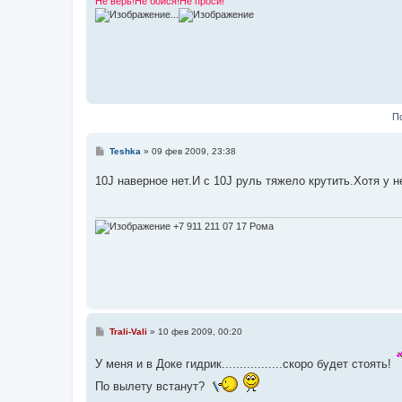
Не верь!Не бойся!Не проси!
е
...
П
С
Teshka
»
09 фев 2009, 23:38
о
о
10J наверное нет.И с 10J руль тяжело крутить.Хотя у н
б
щ
е
н
и
+7 911 211 07 17 Рома
е
С
Trali-Vali
»
10 фев 2009, 00:20
о
о
У меня и в Доке гидрик.................скоро будет стоять!
б
щ
По вылету встанут?
е
н