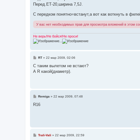
и
Перед.ЕТ-20,ширина 7,5J.
е
С передком понятно=встанут,а вот как воткнуть в фил
У вас нет необходимых прав для просмотра вложений в этом с
Не верь!Не бойся!Не проси!
...
С
RT
»
22 мар 2009, 02:06
о
о
С таким вылетом не встают?
б
А R какой(диаметр).
щ
е
н
и
е
С
Remiga
»
22 мар 2009, 07:48
о
о
R16
б
щ
е
н
и
е
С
Trali-Vali
»
22 мар 2009, 22:59
о