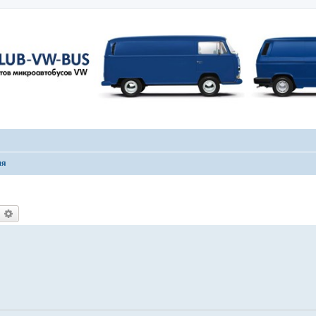
ия
оиск
Расширенный поиск