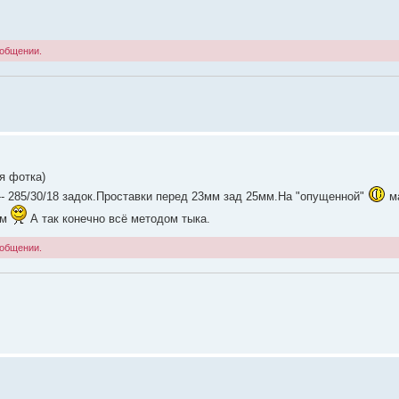
ообщении.
я фотка)
 --- 285/30/18 задок.Проставки перед 23мм зад 25мм.На "опущенной"
м
мм
А так конечно всё методом тыка.
ообщении.