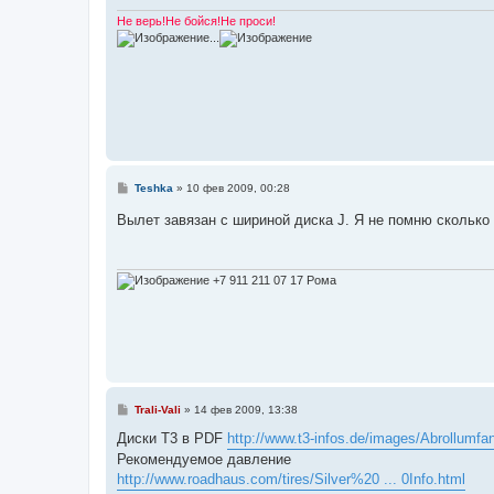
и
е
Не верь!Не бойся!Не проси!
...
С
Teshka
»
10 фев 2009, 00:28
о
о
Вылет завязан с шириной диска J. Я не помню сколько
б
щ
е
н
и
+7 911 211 07 17 Рома
е
С
Trali-Vali
»
14 фев 2009, 13:38
о
о
Диски Т3 в PDF
http://www.t3-infos.de/images/Abrollumfa
б
Рекомендуемое давление
щ
е
http://www.roadhaus.com/tires/Silver%20 ... 0Info.html
н