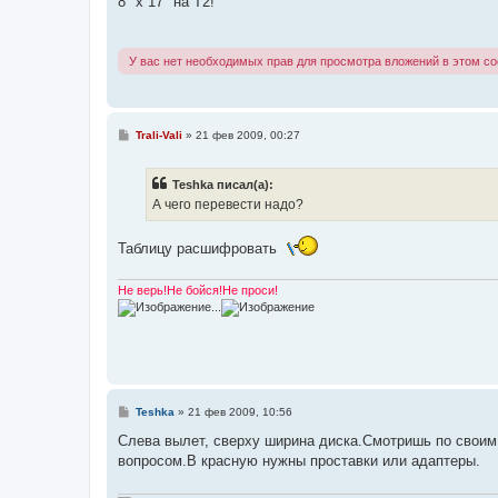
8" х 17" на Т2!
б
щ
е
н
У вас нет необходимых прав для просмотра вложений в этом с
и
е
С
Trali-Vali
»
21 фев 2009, 00:27
о
о
б
Teshka писал(а):
щ
е
А чего перевести надо?
н
и
е
Таблицу расшифровать
Не верь!Не бойся!Не проси!
...
С
Teshka
»
21 фев 2009, 10:56
о
о
Слева вылет, сверху ширина диска.Смотришь по своим 
б
вопросом.В красную нужны проставки или адаптеры.
щ
е
н