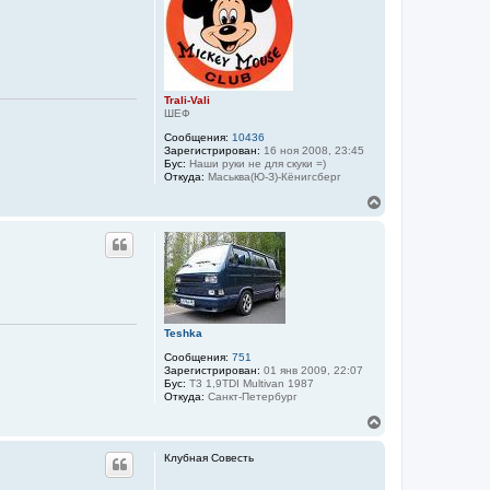
т
ь
с
я
к
н
а
Trali-Vali
ч
ШЕФ
а
Сообщения:
10436
л
Зарегистрирован:
16 ноя 2008, 23:45
у
Бус:
Наши руки не для скуки =)
Откуда:
Маськва(Ю-З)-Кёнигсберг
В
е
р
н
у
т
ь
с
я
Teshka
к
н
Сообщения:
751
а
Зарегистрирован:
01 янв 2009, 22:07
Бус:
T3 1,9TDI Multivan 1987
ч
Откуда:
Санкт-Петербург
а
л
В
у
е
р
Клубная Совесть
н
у