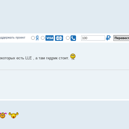
оддержать проект
екоторых есть LLE , а там гидрик стоит.