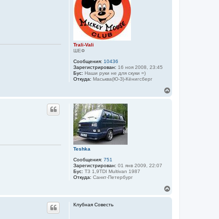
т
ь
с
я
к
н
а
Trali-Vali
ч
ШЕФ
а
Сообщения:
10436
л
Зарегистрирован:
16 ноя 2008, 23:45
у
Бус:
Наши руки не для скуки =)
Откуда:
Маськва(Ю-З)-Кёнигсберг
В
е
р
н
у
т
ь
с
я
Teshka
к
н
Сообщения:
751
а
Зарегистрирован:
01 янв 2009, 22:07
Бус:
T3 1,9TDI Multivan 1987
ч
Откуда:
Санкт-Петербург
а
л
В
у
е
р
Клубная Совесть
н
у