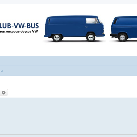
ия
оиск
Расширенный поиск