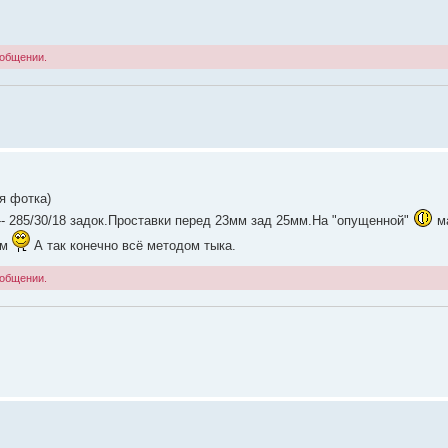
ообщении.
я фотка)
 --- 285/30/18 задок.Проставки перед 23мм зад 25мм.На "опущенной"
м
мм
А так конечно всё методом тыка.
ообщении.