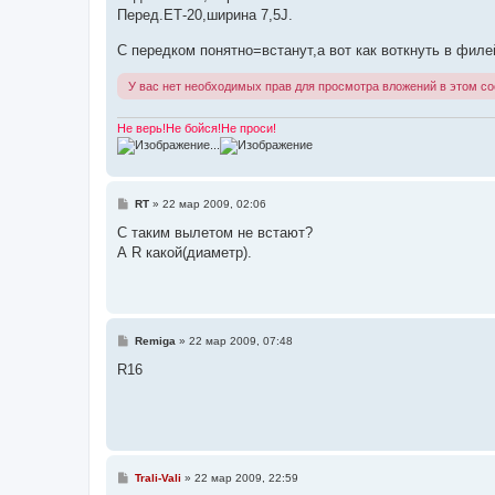
и
Перед.ЕТ-20,ширина 7,5J.
е
С передком понятно=встанут,а вот как воткнуть в фил
У вас нет необходимых прав для просмотра вложений в этом с
Не верь!Не бойся!Не проси!
...
С
RT
»
22 мар 2009, 02:06
о
о
С таким вылетом не встают?
б
А R какой(диаметр).
щ
е
н
и
е
С
Remiga
»
22 мар 2009, 07:48
о
о
R16
б
щ
е
н
и
е
С
Trali-Vali
»
22 мар 2009, 22:59
о