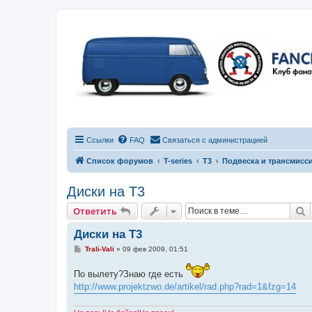
Ссылки
FAQ
Связаться с администрацией
Список форумов
T-series
T3
Подвеска и трансмисс
Диски на Т3
П
Ответить
Диски на Т3
С
Trali-Vali
»
09 фев 2009, 01:51
о
о
По вылету?Знаю где есть
б
щ
http://www.projektzwo.de/artikel/rad.php?rad=1&fzg=14
е
н
и