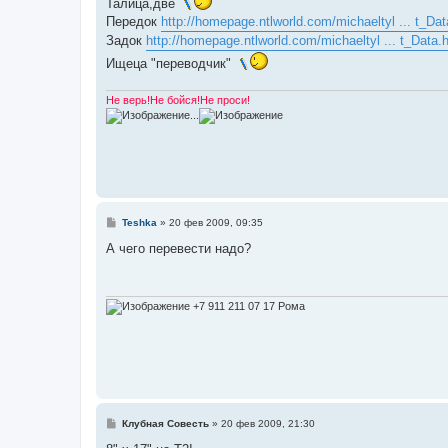
Талица,две
б
Передок
http://homepage.ntlworld.com/michaeltyl ... t_Da
щ
е
Задок
http://homepage.ntlworld.com/michaeltyl ... t_Data.
н
и
Ищеца "переводчик"
е
Не верь!Не бойся!Не проси!
...
С
Teshka
»
20 фев 2009, 09:35
о
о
А чего перевести надо?
б
щ
е
н
и
+7 911 211 07 17 Рома
е
С
Клубная Совесть
»
20 фев 2009, 21:30
о
о