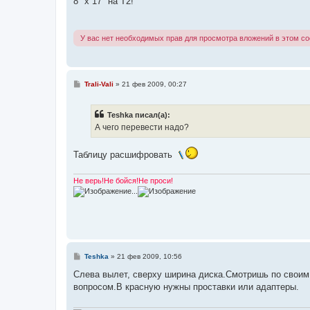
8" х 17" на Т2!
б
щ
е
н
У вас нет необходимых прав для просмотра вложений в этом с
и
е
С
Trali-Vali
»
21 фев 2009, 00:27
о
о
б
Teshka писал(а):
щ
е
А чего перевести надо?
н
и
е
Таблицу расшифровать
Не верь!Не бойся!Не проси!
...
С
Teshka
»
21 фев 2009, 10:56
о
о
Слева вылет, сверху ширина диска.Смотришь по своим 
б
вопросом.В красную нужны проставки или адаптеры.
щ
е
н