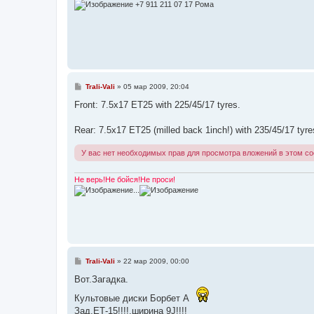
и
+7 911 211 07 17 Рома
е
С
Trali-Vali
»
05 мар 2009, 20:04
о
о
Front: 7.5x17 ET25 with 225/45/17 tyres.
б
щ
е
Rear: 7.5x17 ET25 (milled back 1inch!) with 235/45/17 tyre
н
и
У вас нет необходимых прав для просмотра вложений в этом с
е
Не верь!Не бойся!Не проси!
...
С
Trali-Vali
»
22 мар 2009, 00:00
о
о
Вот.Загадка.
б
щ
Культовые диски Борбет А
е
Зад.ЕТ-15!!!!,ширина 9J!!!!
н