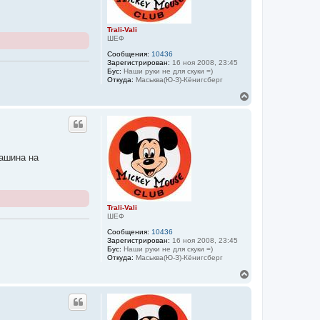
к
н
а
Trali-Vali
ч
ШЕФ
а
Сообщения:
10436
л
Зарегистрирован:
16 ноя 2008, 23:45
у
Бус:
Наши руки не для скуки =)
Откуда:
Маськва(Ю-З)-Кёнигсберг
В
е
р
н
у
т
ь
ашина на
с
я
к
н
а
Trali-Vali
ч
ШЕФ
а
Сообщения:
10436
л
Зарегистрирован:
16 ноя 2008, 23:45
у
Бус:
Наши руки не для скуки =)
Откуда:
Маськва(Ю-З)-Кёнигсберг
В
е
р
н
у