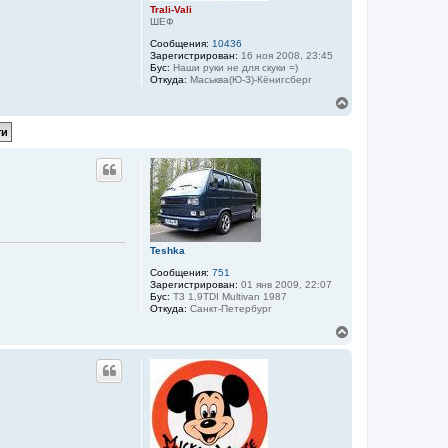
Trali-Vali
ШЕФ
Сообщения:
10436
Зарегистрирован:
16 ноя 2008, 23:45
Бус:
Наши руки не для скуки =)
Откуда:
Маськва(Ю-З)-Кёнигсберг
В
е
р
н
у
т
ь
с
я
к
н
Teshka
а
ч
Сообщения:
751
а
Зарегистрирован:
01 янв 2009, 22:07
Бус:
T3 1,9TDI Multivan 1987
л
Откуда:
Санкт-Петербург
у
В
е
р
н
у
т
ь
с
я