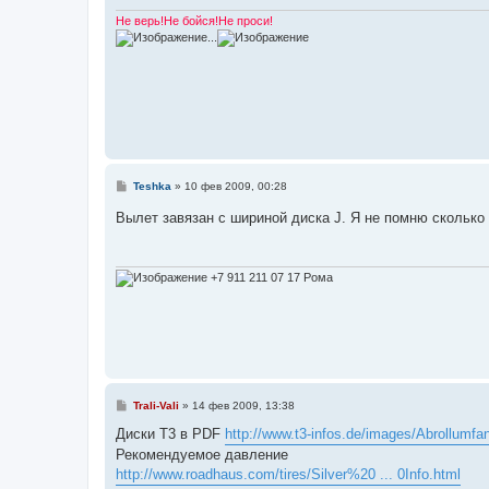
и
е
Не верь!Не бойся!Не проси!
...
С
Teshka
»
10 фев 2009, 00:28
о
о
Вылет завязан с шириной диска J. Я не помню сколько
б
щ
е
н
и
+7 911 211 07 17 Рома
е
С
Trali-Vali
»
14 фев 2009, 13:38
о
о
Диски Т3 в PDF
http://www.t3-infos.de/images/Abrollumfa
б
Рекомендуемое давление
щ
е
http://www.roadhaus.com/tires/Silver%20 ... 0Info.html
н