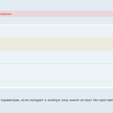
ообщении.
пораметрам, если поподает в зелёную зону значит встанут без проставо