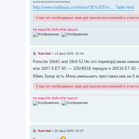
===============
и
е
http://www.roadhaus.com/tires/OE%20Tire ... Table.html
У вас нет необходимых прав для просмотра вложений в этом с
Не верь!Не бойся!Не проси!
...
С
Trali-Vali
»
19 фев 2009, 02:46
о
о
Porsche 19x8J and 19x9.5J.Но это перебор(самая нижня
б
или 18X7.5 ET 50 ---- 225/40/18 передок и 18X10 ET 65
щ
е
60мм.Зазор есть.Мона уменьшить проставки,кмк,на 5 
н
и
е
У вас нет необходимых прав для просмотра вложений в этом с
Не верь!Не бойся!Не проси!
...
С
Trali-Vali
»
20 фев 2009, 03:37
о
о