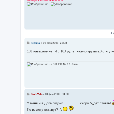
Не верь!Не бойся!Не проси!
е
...
П
С
Teshka
»
09 фев 2009, 23:38
о
о
10J наверное нет.И с 10J руль тяжело крутить.Хотя у н
б
щ
е
н
и
+7 911 211 07 17 Рома
е
С
Trali-Vali
»
10 фев 2009, 00:20
о
о
У меня и в Доке гидрик.................скоро будет стоять!
б
щ
По вылету встанут?
е
н