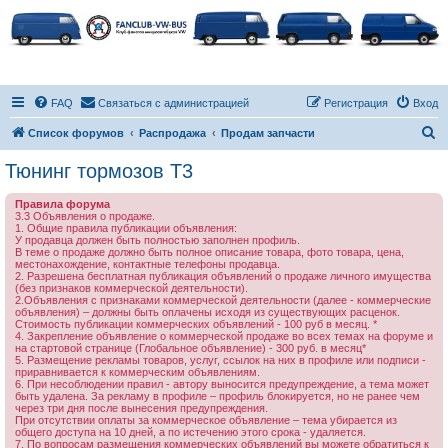
FAQ
Связаться с администрацией
Регистрация
Вход
П
Список форумов
Распродажа
Продам запчасти
о
Тюнинг тормозов Т3
и
Правила форума
с
3.3 Объявления о продаже.
1. Общие правила публикации объявления:
к
У продавца должен быть полностью заполнен профиль.
В теме о продаже должно быть полное описание товара, фото товара, цена,
местонахождение, контактные телефоны продавца.
2. Разрешена бесплатная публикация объявлений о продаже личного имущества
(без признаков коммерческой деятельности).
2.Объявления с признаками коммерческой деятельности (далее - коммерческие
объявления) – должны быть оплачены исходя из существующих расценок.
Стоимость публикации коммерческих объявлений - 100 руб в месяц. *
4. Закрепление объявление о коммерческой продаже во всех темах на форуме и
на стартовой странице (Глобальное объявление) - 300 руб. в месяц*
5. Размещение рекламы товаров, услуг, ссылок на них в профиле или подписи -
приравнивается к коммерческим объявлениям.
6. При несоблюдении правил - автору выносится предупреждение, а тема может
быть удалена. За рекламу в профиле – профиль блокируется, но не ранее чем
через три дня после вынесения предупреждения.
При отсутствии оплаты за коммерческое объявление – тема убирается из
общего доступа на 10 дней, а по истечению этого срока - удаляется.
7. По вопросам размещения коммерческих объявлений вы можете обратиться к