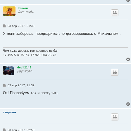
н
и
Dимон
е
Друг клуба
С
03 апр 2017, 21:30
о
о
У меня заберешь, предварительно договорившись с Михалычем .
б
щ
е
н
и
Чем хуже дорога, тем крупнее рыба!
е
+7-495-504-75-73, +7-925-504-75-73
devil2149
Друг клуба
С
03 апр 2017, 21:37
о
о
Ок! Попробуем так и поступить
б
щ
е
н
и
старичок
е
С
23 апр 2017, 22:58