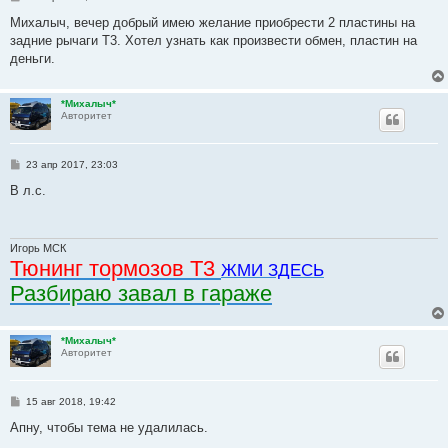
о
о
Михалыч, вечер добрый имею желание приобрести 2 пластины на
б
задние рычаги Т3. Хотел узнать как произвести обмен, пластин на
щ
е
деньги.
н
и
е
*Михалыч*
Авторитет
С
23 апр 2017, 23:03
о
о
В л.с.
б
щ
е
н
и
Игорь МСК
е
Тюнинг тормозов Т3
ЖМИ ЗДЕСЬ
Разбираю завал в гараже
*Михалыч*
Авторитет
С
15 авг 2018, 19:42
о
о
Апну, чтобы тема не удалилась.
б