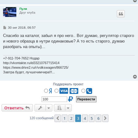
Пуля
Друг клуба
С
30 окт 2018, 06:57
о
о
Спасибо за каталог, забыл я про него.. Вот думаю, регулятор старого
б
и нового образца в нутри одинаковые? А то есть старого, думаю
щ
е
разобрать на опыты)...
н
и
е
+7-911-704-7652 Нодар
http://vkontakte.ru/id33210767?15414
https://www.drive2.ru/r/volkswagen/866725/
Завтра будет, лучшечимчира!!!...
Поддержать проект
Ответить
1
2
3
4
5
6
Пред.
След.
120 сообщений