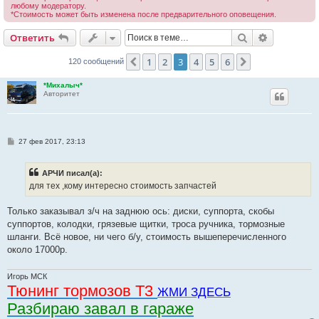
любому модератору.
*Стоимость может быть изменена после предварительного оповещения.
Поиск
Расширен
Ответить
1
2
3
4
5
6
Пред.
След.
120 сообщений
*Михалыч*
Авторитет
С
27 фев 2017, 23:13
о
о
б
АРЧИ писал(а):
щ
е
для тех ,кому интересно стоимость запчастей
н
и
е
Только заказывал з/ч на заднюю ось: диски, суппорта, скобы
суппортов, колодки, грязевые щитки, троса ручника, тормозные
шланги. Всё новое, ни чего б/у, стоимость вышеперечисленного
около 17000р.
Игорь МСК
Тюнинг тормозов Т3
ЖМИ ЗДЕСЬ
Разбираю завал в гараже