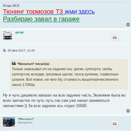
н
и
Игорь МСК
е
Тюнинг тормозов Т3
ЖМИ ЗДЕСЬ
Разбираю завал в гараже
АРЧИ
С
28 фев 2017, 11:44
о
о
б
*Михалыч* писал(а):
щ
е
Только заказывал з/ч на заднюю ось: диски, суппорта, скобы
н
суппортов, колодки, грязевые щитки, троса ручника, тормозные
и
е
шланги. Всё новое, ни чего б/у, стоимость вышеперечисленного
около 17000р.
Ну я чуть дешевле заказал на всю заднюю часть.Экономия была во
всех запчастях по чуть чуть,так сам уже начал заниматься
запчастями )) За всю заднюю ось отдал 15500.
*Михалыч*
Авторитет