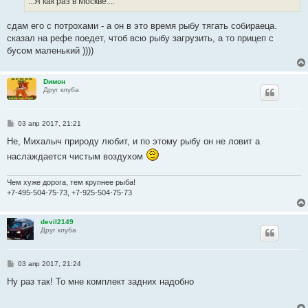
...Я как раз в Москве....
н
и
е
сдам его с потрохами - а он в это время рыбу тягать собираеца.
сказал на рефе поедет, чтоб всю рыбу загрузить, а то прицеп с
бусом маленький ))))
Dимон
Друг клуба
С
03 апр 2017, 21:21
о
о
Не, Михалыч природу любит, и по этому рыбу он не ловит а
б
наслаждается чистым воздухом
щ
е
н
и
Чем хуже дорога, тем крупнее рыба!
е
+7-495-504-75-73, +7-925-504-75-73
devil2149
Друг клуба
С
03 апр 2017, 21:24
о
о
Ну раз так! То мне комплект задних надобно
б
щ
е