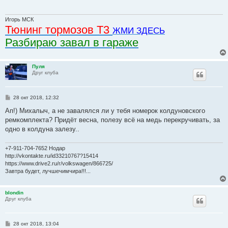
щ
е
н
и
Игорь МСК
е
Тюнинг тормозов Т3
ЖМИ ЗДЕСЬ
Разбираю завал в гараже
Пуля
Друг клуба
С
28 окт 2018, 12:32
о
о
Ап!) Михалыч, а не завалялся ли у тебя номерок колдуновского
б
ремкомплекта? Придёт весна, полезу всё на медь перекручивать, за
щ
е
одно в колдуна залезу..
н
и
е
+7-911-704-7652 Нодар
http://vkontakte.ru/id33210767?15414
https://www.drive2.ru/r/volkswagen/866725/
Завтра будет, лучшечимчира!!!...
blondin
Друг клуба
С
28 окт 2018, 13:04