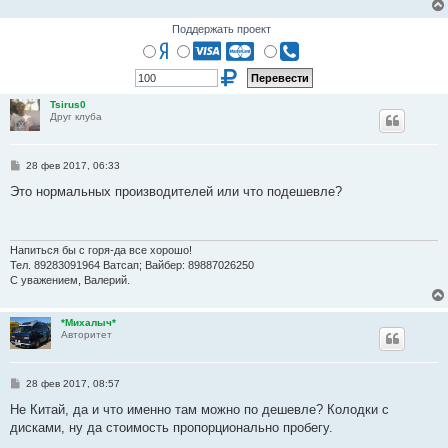
Поддержать проект
Tsirus0
Друг клуба
С
28 фев 2017, 06:33
о
о
Это нормальных производителей или что подешевле?
б
щ
е
н
и
Напиться бы с горя-да все хорошо!
е
Тел. 89283091964 Ватсап; Вайбер: 89887026250
С уважением, Валерий.
*Михалыч*
Авторитет
С
28 фев 2017, 08:57
о
о
Не Китай, да и что именно там можно по дешевле? Колодки с
б
дисками, ну да стоимость пропорционально пробегу.
щ
е