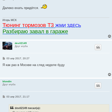
о
о
Далеко ехать придётся.
б
щ
е
н
и
Игорь МСК
е
Тюнинг тормозов Т3
ЖМИ ЗДЕСЬ
Разбираю завал в гараже
devil2149
Друг клуба
С
03 апр 2017, 20:27
о
о
Я как раз в Москве на след неделе буду
б
щ
е
н
и
blondin
е
Друг клуба
С
03 апр 2017, 21:17
о
о
б
devil2149 писал(а):
щ
е