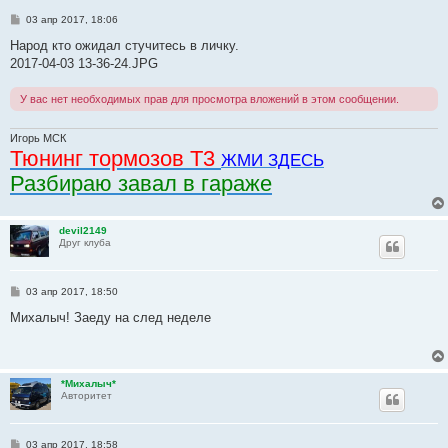
С
03 апр 2017, 18:06
о
о
Народ кто ожидал стучитесь в личку.
б
2017-04-03 13-36-24.JPG
щ
е
н
У вас нет необходимых прав для просмотра вложений в этом сообщении.
и
е
Игорь МСК
Тюнинг тормозов Т3
ЖМИ ЗДЕСЬ
Разбираю завал в гараже
devil2149
Друг клуба
С
03 апр 2017, 18:50
о
о
Михалыч! Заеду на след неделе
б
щ
е
н
и
*Михалыч*
е
Авторитет
С
03 апр 2017, 18:58