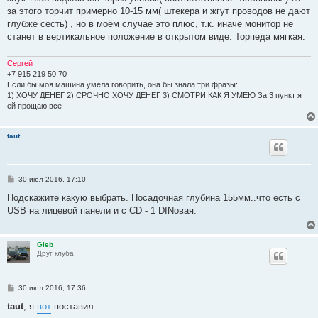
щ
е
за этого торчит примерно 10-15 мм( штекера и жгут проводов не дают
н
глубже сесть) , но в моём случае это плюс, т.к. иначе монитор не
и
е
станет в вертикальное положение в открытом виде. Торпеда мягкая.
Сергей
+7 915 219 50 70
Если бы моя машина умела говорить, она бы знала три фразы:
1) ХОЧУ ДЕНЕГ 2) СРОЧНО ХОЧУ ДЕНЕГ 3) СМОТРИ КАК Я УМЕЮ За 3 пункт я
ей прощаю все
taut
С
30 июл 2016, 17:10
о
о
Подскажите какую выбрать. Посадочная глубина 155мм..что есть с
б
USB на лицевой панели и с CD - 1 DINовая.
щ
е
н
и
Gleb
е
Друг клуба
С
30 июл 2016, 17:36
о
о
taut
, я
вот
поставил
б