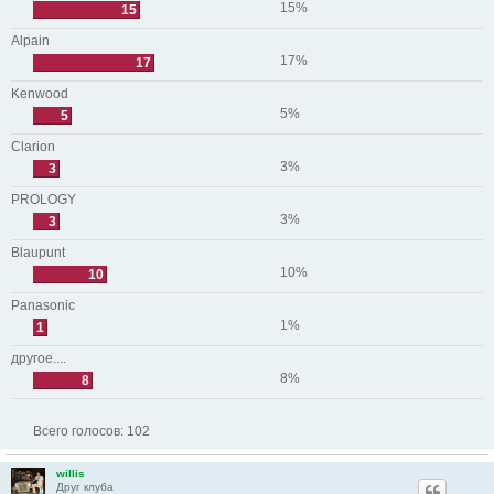
15%
15
Alpain
17%
17
Kenwood
5%
5
Clarion
3%
3
PROLOGY
3%
3
Blaupunt
10%
10
Panasonic
1%
1
другое....
8%
8
Всего голосов:
102
willis
Друг клуба