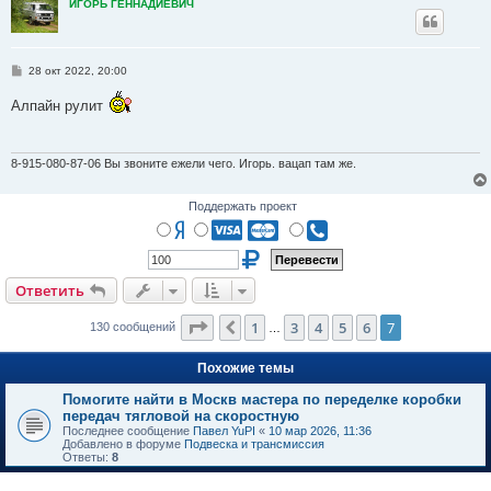
ИГОРЬ ГЕННАДИЕВИЧ
С
28 окт 2022, 20:00
о
о
Алпайн рулит
б
щ
е
н
и
8-915-080-87-06 Вы звоните ежели чего. Игорь. вацап там же.
е
Поддержать проект
Ответить
Страница
7
из
7
1
3
4
5
6
7
Пред.
130 сообщений
…
Похожие темы
Помогите найти в Москв мастера по переделке коробки
передач тягловой на скоростную
Последнее сообщение
Павел YuPI
«
10 мар 2026, 11:36
Добавлено в форуме
Подвеска и трансмиссия
Ответы:
8