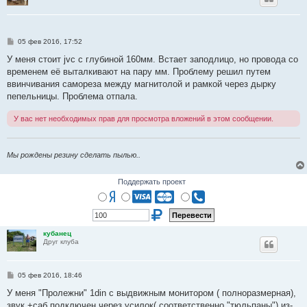
С
05 фев 2016, 17:52
о
о
У меня стоит jvc с глубиной 160мм. Встает заподлицо, но провода со
б
временем её выталкивают на пару мм. Проблему решил путем
щ
е
ввинчивания самореза между магнитолой и рамкой через дырку
н
пепельницы. Проблема отпала.
и
е
У вас нет необходимых прав для просмотра вложений в этом сообщении.
Мы рождены резину сделать пылью..
Поддержать проект
кубанец
Друг клуба
С
05 фев 2016, 18:46
о
о
У меня "Пролежни" 1din с выдвижным монитором ( полноразмерная),
б
звук +саб подключен через усилок( соответственно "тюльпаны") из-