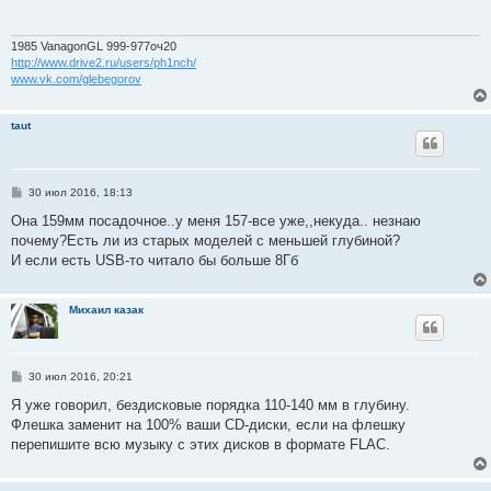
щ
е
н
и
1985 VanagonGL 999-977оч20
е
http://www.drive2.ru/users/ph1nch/
www.vk.com/glebegorov
taut
С
30 июл 2016, 18:13
о
о
Она 159мм посадочное..у меня 157-все уже,,некуда.. незнаю
б
почему?Есть ли из старых моделей c меньшей глубиной?
щ
е
И если есть USB-то читало бы больше 8Гб
н
и
е
Михаил казак
С
30 июл 2016, 20:21
о
о
Я уже говорил, бездисковые порядка 110-140 мм в глубину.
б
Флешка заменит на 100% ваши CD-диски, если на флешку
щ
е
перепишите всю музыку с этих дисков в формате FLAC.
н
и
е