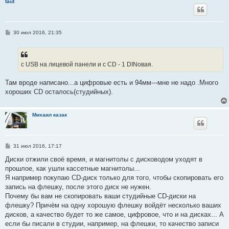
taut
С
30 июл 2016, 21:35
о
о
б
щ
е
с USB на лицевой панели и с CD - 1 DINовая.
н
и
е
Там вроде написано...а цифровые есть и 94мм---мне не надо .Много
хороших CD осталось(студийных).
Михаил казак
С
31 июл 2016, 17:17
о
о
Диски отжили своё время, и магнитолы с дисководом уходят в
б
прошлое, как ушли кассетные магнитолы...
щ
е
Я например покупаю CD-диск только для того, чтобы скопировать его
н
запись на флешку, после этого диск не нужен.
и
е
Почему бы вам не скопировать ваши студийные CD-диски на
флешку? Причём на одну хорошую флешку войдёт несколько ваших
дисков, а качество будет то же самое, цифровое, что и на дисках... А
если бы писали в студии, например, на флешки, то качество записи