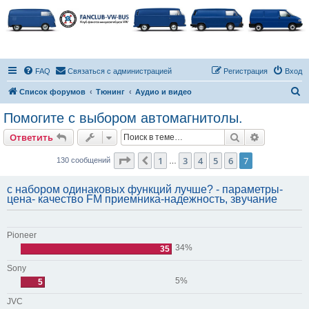
FAQ
Связаться с администрацией
Регистрация
Вход
П
Список форумов
Тюнинг
Аудио и видео
о
Помогите с выбором автомагнитолы.
и
Поиск
Расширен
Ответить
с
к
Страница
7
из
7
1
3
4
5
6
7
Пред.
130 сообщений
…
с набором одинаковых функций лучше? - параметры-
цена- качество FM приемника-надежность, звучание
Pioneer
34%
35
Sony
5%
5
JVC