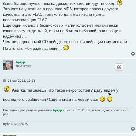
было бы ещё лучше, чем на диске, технологии идут вперёд.
Это уже не ушедшее в прошлое MP3, которое совсем другого
качества, а это FLAC, только тогда и магнитола нужна
воспроизводящая FLAC...
Ещё один нюанс: в бездисковых магнитолах нет механически
изнашиваемых деталей, и они не боятся вибраций, они проще и
надёжней ...
Чем не радовал мой CD-чейнджер, всё-таки вибрации ему мешали...
Но это так, мои размышления...
Артур
Друг клуба
С
28 окт 2022, 19:53
о
о
Vasilka
, ты знаешь что такое некропостинг? Дату видел у
б
щ
е
последнего сообщения? Ещё и спам на левый сайт
н
и
е
Последний раз редактировалось
Артур
28 окт 2022, 20:36, всего редактировалось 1
раз.
8(928)376-99-75