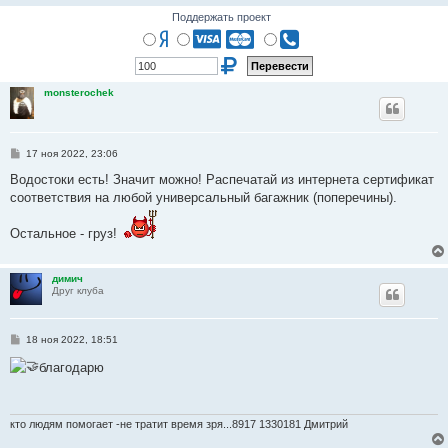
Поддержать проект
monsterochek
С
17 ноя 2022, 23:06
о
о
Водостоки есть! Значит можно! Распечатай из интернета сертификат
б
соответствия на любой универсальный багажник (поперечины).
щ
е
н
Остальное - груз!
и
е
димич
Друг клуба
С
18 ноя 2022, 18:51
о
о
благодарю
б
щ
е
н
и
кто людям помогает -не тратит время зря...8917 1330181 Дмитрий
е