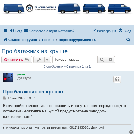
FAQ
Связаться с администрацией
Регистрация
Вход
П
Список форумов
Тюнинг
Переоборудование ТС
о
Про багажник на крыше
и
Поиск
Расширен
Ответить
с
3 сообщения • Страница
1
из
1
к
димич
Друг клуба
Про багажник на крыше
С
17 ноя 2022, 19:37
о
о
Всем при!вет!может ли кто пояснить и ткнуть в подтверждение,что
б
установка багажника на бус т3 предусмотрена заводом-
щ
е
изготовителем?
н
и
е
кто людям помогает -не тратит время зря...8917 1330181 Дмитрий