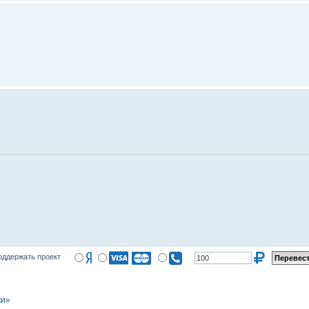
оддержать проект
ки»