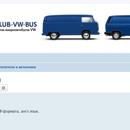
отопители и автономки
и
оиск
Расширенный поиск
f-формата, англ.язык,