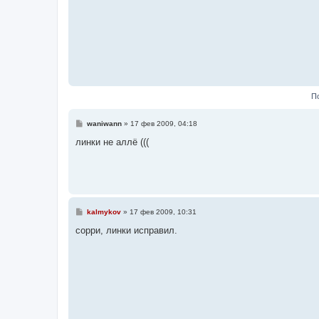
е
П
С
waniwann
»
17 фев 2009, 04:18
о
о
линки не аллё (((
б
щ
е
н
и
е
С
kalmykov
»
17 фев 2009, 10:31
о
о
сорри, линки исправил.
б
щ
е
н
и
е