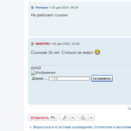
С
Pomipos
»
03 дек 2024, 08:26
о
о
Не работают ссылки
б
щ
е
н
и
е
С
MAE$TR0
»
03 дек 2024, 22:09
о
о
Ссылкам 16 лет. Столько не живут
б
щ
е
н
и
ЮРИЙ
е
П
Ответить
Вернуться в «Система охлаждения, отопители и автоном