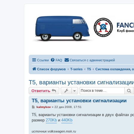
Ссылки
FAQ
Связаться с администрацией
Список форумов
T-series
T5
Система охлаждения, 
Т5, варианты установки сигнализаци
П
Ответить
Т5, варианты установки сигнализации
С
kalmykov
»
22 дек 2008, 17:51
о
о
Т5, варианты установки сигнализации в двух файлах pd
б
размер
270Kb
и
440Kb
щ
е
н
источник volkswagen.msk.ru
и