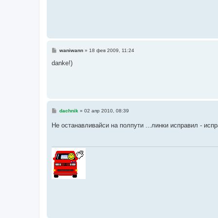
С
waniwann
»
18 фев 2009, 11:24
о
о
danke!)
б
щ
е
н
и
е
С
dachnik
»
02 апр 2010, 08:39
о
о
Не останавливайси на полпути ...линки исправил - исп
б
щ
е
н
и
е