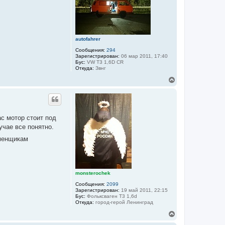
ь
с
я
к
н
autofahrer
а
ч
Сообщения:
294
а
Зарегистрирован:
06 мар 2011, 17:40
Бус:
VW T3 1,6D CR
л
Откуда:
Звнг
у
В
е
р
н
у
т
с мотор стоит под
ь
учае все понятно.
с
я
сменщикам
к
н
а
ч
а
monsterochek
л
Сообщения:
2099
у
Зарегистрирован:
19 май 2011, 22:15
Бус:
Фольксваген Т3 1,6d
Откуда:
город-герой Ленинград
В
е