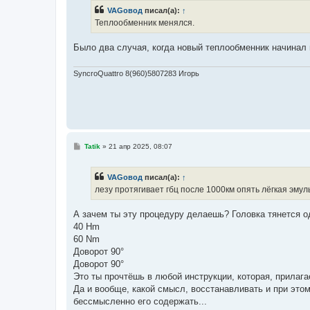
б
VAGовод
писал(а):
↑
щ
е
Теплообменник менялся.
н
и
е
Было два случая, когда новый теплообменник начинал 
SyncroQuattro 8(960)5807283 Игорь
С
Tatik
»
21 апр 2025, 08:07
о
о
б
VAGовод
писал(а):
↑
щ
е
лезу протягивает гбц после 1000км опять лёгкая эмул
н
и
е
А зачем ты эту процедуру делаешь? Головка тянется о
40 Hm
60 Nm
Доворот 90°
Доворот 90°
Это ты прочтёшь в любой инструкции, которая, прилагае
Да и вообще, какой смысл, восстанавливать и при этом
бессмысленно его содержать...