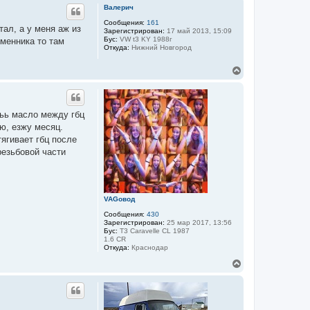
р
Валерич
н
у
Сообщения:
161
ал, а у меня аж из
Зарегистрирован:
17 май 2013, 15:09
т
Бус:
VW t3 KY 1988г
менника то там
ь
Откуда:
Нижний Новгород
с
я
В
к
е
н
р
а
н
ч
у
а
иьь масло между гбц
т
л
аю, езжу месяц.
ь
у
с
тягивает гбц после
я
резьбовой части
к
н
а
ч
а
VAGовод
л
Сообщения:
430
у
Зарегистрирован:
25 мар 2017, 13:56
Бус:
T3 Caravelle CL 1987
1.6 CR
Откуда:
Краснодар
В
е
р
н
у