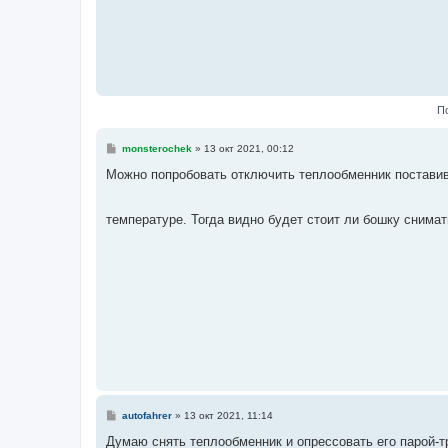
е
П
С
monsterochek
»
13 окт 2021, 00:12
о
о
Можно попробовать отключить теплообменник поставив 
б
щ
е
температуре. Тогда видно будет стоит ли бошку снима
н
и
е
С
autofahrer
»
13 окт 2021, 11:14
о
о
Думаю снять теплообменник и опрессовать его парой-т