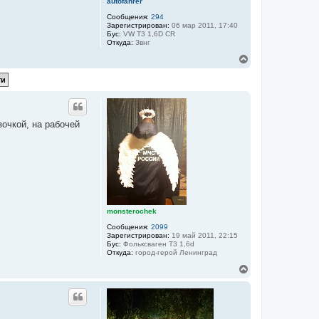
autofahrer
Сообщения:
294
Зарегистрирован:
06 мар 2011, 17:40
Бус:
VW T3 1,6D CR
Откуда:
Звнг
В
е
р
н
у
т
ь
очкой, на рабочей
с
я
к
н
а
ч
а
л
у
monsterochek
Сообщения:
2099
Зарегистрирован:
19 май 2011, 22:15
Бус:
Фольксваген Т3 1,6d
Откуда:
город-герой Ленинград
В
е
р
н
у
т