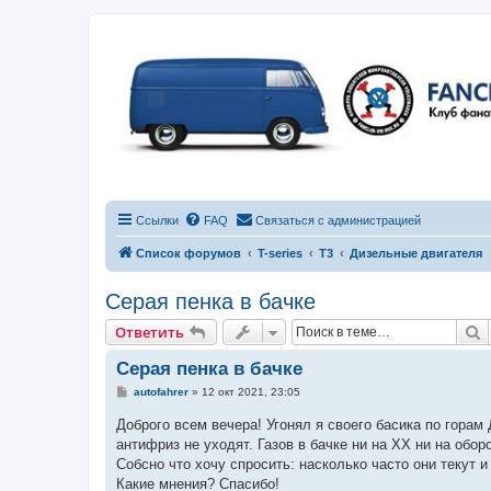
Ссылки
FAQ
Связаться с администрацией
Список форумов
T-series
T3
Дизельные двигателя
Серая пенка в бачке
П
Ответить
Серая пенка в бачке
С
autofahrer
»
12 окт 2021, 23:05
о
о
Доброго всем вечера! Угонял я своего басика по горам
б
антифриз не уходят. Газов в бачке ни на ХХ ни на обо
щ
е
Собсно что хочу спросить: насколько часто они текут и
н
Какие мнения? Спасибо!
и