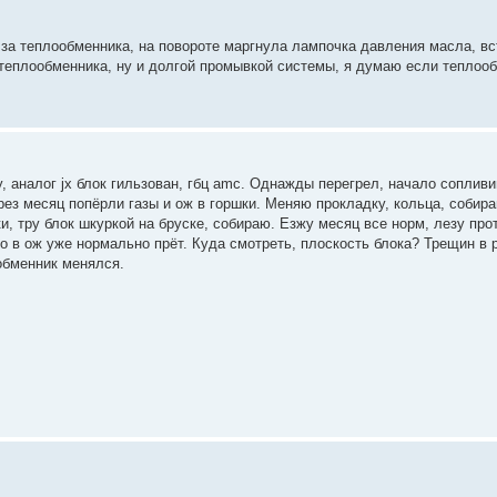
 за теплообменника, на повороте маргнула лампочка давления масла, вст
теплообменника, ну и долгой промывкой системы, я думаю если теплооб
, аналог jx блок гильзован, гбц amc. Однажды перегрел, начало соплив
ерез месяц попёрли газы и ож в горшки. Меняю прокладку, кольца, собир
, тру блок шкуркой на бруске, собираю. Езжу месяц все норм, лезу про
о в ож уже нормально прёт. Куда смотреть, плоскость блока? Трещин в 
ообменник менялся.