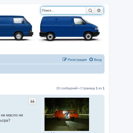
Поиск
Расширенный п
Регистрация
Вход
19 сообщений • Страница
1
из
1
 ни масло ни
льтра?