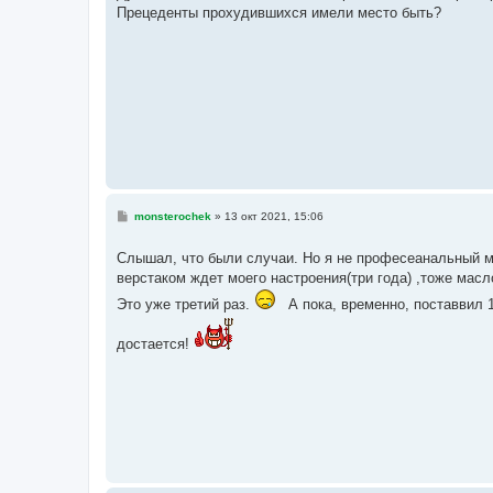
б
Прецеденты прохудившихся имели место быть?
щ
е
н
и
е
С
monsterochek
»
13 окт 2021, 15:06
о
о
б
Слышал, что были случаи. Но я не професеанальный м
щ
верстаком ждет моего настроения(три года) ,тоже масл
е
н
Это уже третий раз.
А пока, временно, поставвил 
и
е
достается!