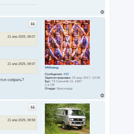
В
е
р
н
у
т
ь
21 апр 2025, 08:07
с
я
к
н
а
ч
21 апр 2025, 08:07
а
VAGовод
л
Сообщения:
430
у
Зарегистрирован:
25 мар 2017, 13:56
ится собрать?
Бус:
T3 Caravelle CL 1987
1.6 CR
Откуда:
Краснодар
В
е
р
н
у
т
ь
21 апр 2025, 08:58
с
я
к