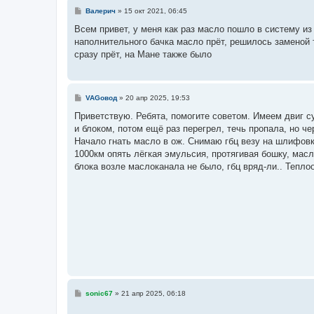
С
Валерич
»
15 окт 2021, 06:45
о
о
Всем привет, у меня как раз масло пошло в систему из
б
наполнительного бачка масло прёт, решилось заменой 
щ
е
сразу прёт, на Мане также было
н
и
е
С
VAGовод
»
20 апр 2025, 19:53
о
о
Приветствую. Ребята, помогите советом. Имеем двиг cy
б
и блоком, потом ещё раз перегрел, течь пропала, но ч
щ
е
Начало гнать масло в ож. Снимаю гбц везу на шлифовки
н
1000км опять лёгкая эмульсия, протягивая бошку, масл
и
е
блока возле маслоканала не было, гбц вряд-ли.. Тепл
С
sonic67
»
21 апр 2025, 06:18
о
о