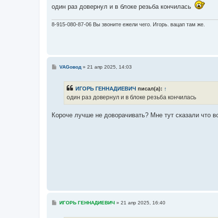
е
один раз довернул и в блоке резьба кончилась
8-915-080-87-06 Вы звоните ежели чего. Игорь. вацап там же.
С
VAGовод
»
21 апр 2025, 14:03
о
о
б
ИГОРЬ ГЕННАДИЕВИЧ
писал(а):
↑
щ
е
один раз довернул и в блоке резьба кончилась
н
и
е
Короче лучше не доворачивать? Мне тут сказали что 
С
ИГОРЬ ГЕННАДИЕВИЧ
»
21 апр 2025, 16:40
о
о