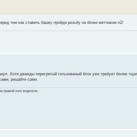
еред тем как ставить башку пройди резьбу на блоке метчиком n2/
нул. Хотя дважды перегретый гильзованый блок уже требует более тща
сами, решайте сами.
а правой ноге водителя .