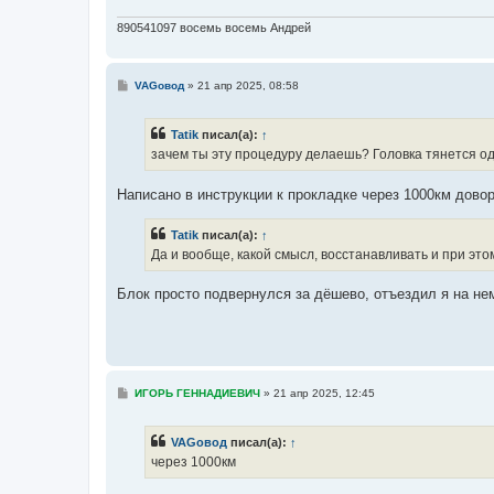
890541097 восемь восемь Андрей
С
VAGовод
»
21 апр 2025, 08:58
о
о
б
Tatik
писал(а):
↑
щ
е
зачем ты эту процедуру делаешь? Головка тянется од
н
и
е
Написано в инструкции к прокладке через 1000км довор
Tatik
писал(а):
↑
Да и вообще, какой смысл, восстанавливать и при эт
Блок просто подвернулся за дёшево, отъездил я на нем
С
ИГОРЬ ГЕННАДИЕВИЧ
»
21 апр 2025, 12:45
о
о
б
VAGовод
писал(а):
↑
щ
е
через 1000км
н
и