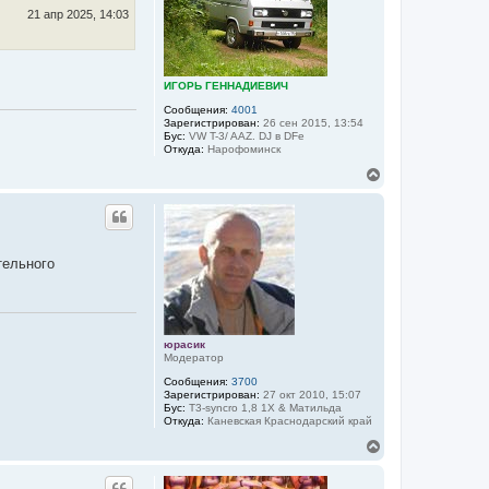
ь
21 апр 2025, 14:03
с
я
к
н
ИГОРЬ ГЕННАДИЕВИЧ
а
ч
Сообщения:
4001
а
Зарегистрирован:
26 сен 2015, 13:54
Бус:
VW T-3/ AAZ. DJ в DFе
л
Откуда:
Нарофоминск
у
В
е
р
н
у
т
тельного
ь
с
я
к
н
а
юрасик
ч
Модератор
а
Сообщения:
3700
л
Зарегистрирован:
27 окт 2010, 15:07
у
Бус:
T3-syncro 1,8 1Х & Матильда
Откуда:
Каневская Краснодарский край
В
е
р