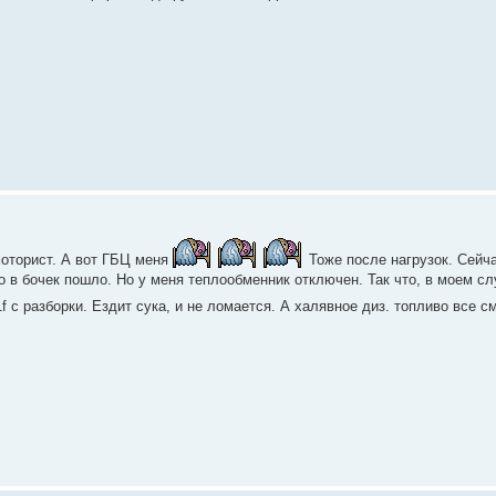
оторист. А вот ГБЦ меня
Тоже после нагрузок. Сейча
о в бочек пошло. Но у меня теплообменник отключен. Так что, в моем сл
1f с разборки. Ездит сука, и не ломается. А халявное диз. топливо все 