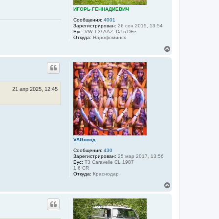
н
ИГОРЬ ГЕННАДИЕВИЧ
а
ч
Сообщения:
4001
а
Зарегистрирован:
26 сен 2015, 13:54
Бус:
VW T-3/ AAZ. DJ в DFе
л
Откуда:
Нарофоминск
у
В
е
р
н
у
т
ь
21 апр 2025, 12:45
с
я
к
н
а
ч
а
VAGовод
л
Сообщения:
430
у
Зарегистрирован:
25 мар 2017, 13:56
Бус:
T3 Caravelle CL 1987
1.6 CR
Откуда:
Краснодар
В
е
р
н
у
т