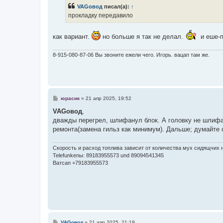
б
VAGовод
писал(а):
↑
щ
е
прокладку передавило
н
и
е
как вариант.
но больше я так не делал.
и еше-п
8-915-080-87-06 Вы звоните ежели чего. Игорь. вацап там же.
С
юрасик
»
21 апр 2025, 19:52
о
о
VAGовод
,
б
дважды перегрел, шлифанул блок. А головку не шлифа
щ
е
ремонта(замена гильз как минимум). Дальше; думайте 
н
и
е
Скорость и расход топлива зависит от количества мух сидящчих н
Telefunkenы: 89183955573 und 89094541345
Ватсап +79183955573
С
VAGовод
»
21 апр 2025, 21:19