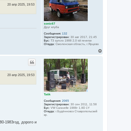
т
ь
20 апр 2025, 19:53
с
я
к
н
sonic67
а
Друг клуба
ч
а
Сообщения:
132
Зарегистрирован:
30 авг 2017, 21:45
л
Бус:
T3 syncro 1988 2,0 tdi reverse
у
Откуда:
Смоленская область, г.Ярцево
В
е
р
н
у
т
ь
20 апр 2025, 19:53
с
я
к
н
Tatik
а
ч
Сообщения:
2065
а
Зарегистрирован:
30 сен 2011, 11:58
л
Бус:
VW Caravelle 1988г 1,9D 1Y
Откуда:
г.Будённовск Ставропольский
у
кр.
80-1983год, дорого и