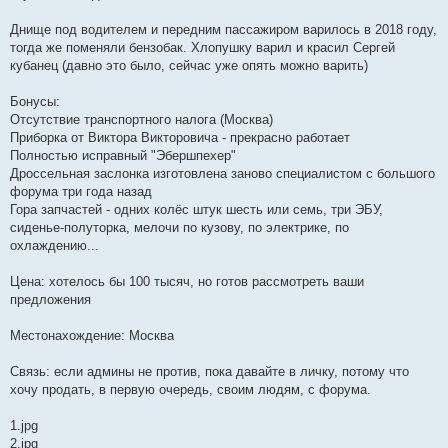
Днище под водителем и передним пассажиром варилось в 2018 году,
тогда же поменяли бензобак. Хлопушку варил и красил Сергей
кубанец (давно это было, сейчас уже опять можно варить)
Бонусы:
Отсутствие транспортного налога (Москва)
Приборка от Виктора Викторовича - прекрасно работает
Полностью исправный "Эбершпехер"
Дроссельная заслонка изготовлена заново специалистом с большого
форума три года назад
Гора запчастей - одних колёс штук шесть или семь, три ЭБУ,
сиденье-полуторка, мелочи по кузову, по электрике, по
охлаждению...
Цена: хотелось бы 100 тысяч, но готов рассмотреть ваши
предложения
Местонахождение: Москва
Связь: если админы не против, пока давайте в личку, потому что
хочу продать, в первую очередь, своим людям, с форума.
1.jpg
2.jpg