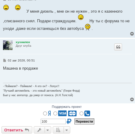
о
о
б
У меня дизель , мне он не нужен , это я с казенного
щ
е
,списанного снял. Подари страждущим.
Ну ты с форума то не
н
и
уходи ,даже если останещься без автобуса
е
.
хухнилох
Друг клуба
С
02 авг 2026, 00:51
о
о
Машина в продаже
б
щ
е
н
и
- Поймали? - Поймали! - А кто он? - Лопух!!
е
"Лучший автомобиль - это новый автомобиль" (Генри Форд)
Был у нас агитатор, да умер от поноса. (А.Н.Толстой)
Поддержать проект
Ответить