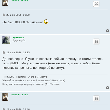
С
28 июн 2026, 00:30
о
о
Он был 100500 % рабочий!
б
щ
е
н
и
хухнилох
е
Друг клуба
С
28 июн 2026, 18:35
о
о
Да, всё верно. Я уже не вспомню сейчас, почему не стали ставить
б
твой ДМРВ. Могу его вернуть (мне казалось, у нас с тобой была
щ
е
переписка про него, но нигде её не вижу).
н
и
е
- Поймали? - Поймали! - А кто он? - Лопух!!
"Лучший автомобиль - это новый автомобиль" (Генри Форд)
Был у нас агитатор, да умер от поноса. (А.Н.Толстой)
monsterochek
С
28 июн 2026, 22:46