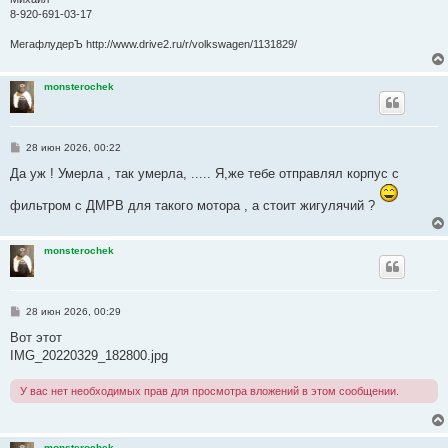
е
8-920-691-03-17
МегафлудерЪ http://www.drive2.ru/r/volkswagen/1131829/
monsterochek
С
28 июн 2026, 00:22
о
о
Да уж ! Умерла , так умерла, ..... Я,же тебе отправлял корпус с
б
щ
фильтром с ДМРВ для такого мотора , а стоит жигулячий ?
е
н
и
е
monsterochek
С
28 июн 2026, 00:29
о
о
Вот этот
б
IMG_20220329_182800.jpg
щ
е
н
У вас нет необходимых прав для просмотра вложений в этом сообщении.
и
е
monsterochek