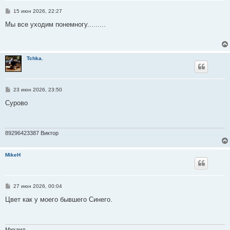
С
15 июн 2026, 22:27
о
о
Мы все уходим понемногу.........
б
щ
е
н
и
Tchka.
е
С
23 июн 2026, 23:50
о
о
Сурово
б
щ
е
н
и
89296423387 Виктор
е
MikeH
С
27 июн 2026, 00:04
о
о
Цвет как у моего бывшего Синего.
б
щ
е
н
и
Михаил