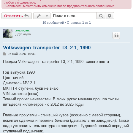
любому модератору.
*Стоимость может быть изменена после предварительного оповещения.
Поиск
Расширен
Ответить
10 сообщений • Страница
1
из
1
хухнилох
Друг клуба
Volkswagen Transporter T3, 2.1, 1990
С
26 май 2026, 10:33
о
о
Продам Volkswagen Transporter T3, 2.1, 1990, синего цвета
б
щ
е
Год выпуска 1990
н
Цвет синий
и
е
Двигатель MV 2.1
МКПП 4 ступени, букв не знаю
VIN читается (пока)
Точный пробег неизвестен. В моих руках машина прошла тысяч
пятьдесят километров - с 2012 по 2025 годы
Главные проблемы - сгнивший кузов (особенно с левой стороны),
помятая сдвижка и перелив бензина (двигатель не заводится). Также
надо устранить течь контура охлаждения. Гудящий правый передний
ступичный подшипник.