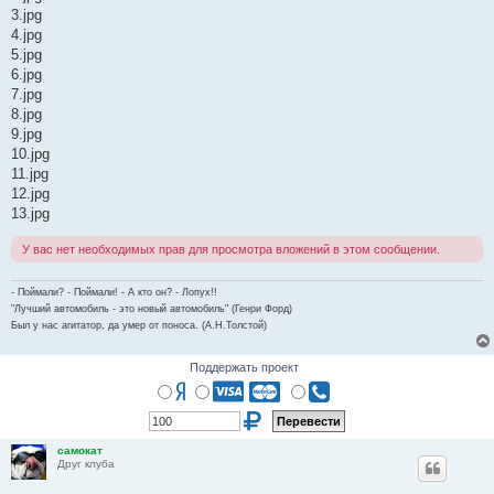
3.jpg
4.jpg
5.jpg
6.jpg
7.jpg
8.jpg
9.jpg
10.jpg
11.jpg
12.jpg
13.jpg
У вас нет необходимых прав для просмотра вложений в этом сообщении.
- Поймали? - Поймали! - А кто он? - Лопух!!
"Лучший автомобиль - это новый автомобиль" (Генри Форд)
Был у нас агитатор, да умер от поноса. (А.Н.Толстой)
Поддержать проект
самокат
Друг клуба