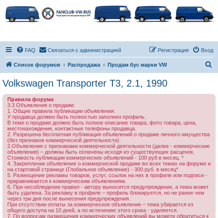
FAQ
Связаться с администрацией
Регистрация
Вход
П
Список форумов
Распродажа
Продам бус марки VW
о
Volkswagen Transporter T3, 2.1, 1990
и
Правила форума
с
3.3 Объявления о продаже.
1. Общие правила публикации объявления:
к
У продавца должен быть полностью заполнен профиль.
В теме о продаже должно быть полное описание товара, фото товара, цена,
местонахождение, контактные телефоны продавца.
2. Разрешена бесплатная публикация объявлений о продаже личного имущества
(без признаков коммерческой деятельности).
2.Объявления с признаками коммерческой деятельности (далее - коммерческие
объявления) – должны быть оплачены исходя из существующих расценок.
Стоимость публикации коммерческих объявлений - 100 руб в месяц. *
4. Закрепление объявление о коммерческой продаже во всех темах на форуме и
на стартовой странице (Глобальное объявление) - 300 руб. в месяц*
5. Размещение рекламы товаров, услуг, ссылок на них в профиле или подписи -
приравнивается к коммерческим объявлениям.
6. При несоблюдении правил - автору выносится предупреждение, а тема может
быть удалена. За рекламу в профиле – профиль блокируется, но не ранее чем
через три дня после вынесения предупреждения.
При отсутствии оплаты за коммерческое объявление – тема убирается из
общего доступа на 10 дней, а по истечению этого срока - удаляется.
7. По вопросам размещения коммерческих объявлений вы можете обратиться к